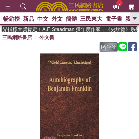
5
暢銷榜
新品
中文
外文
簡體
三民東大
電子書
親子
GO
指標大獎肯定！A.F. Steadman 獲年度作家，《史坎德》
三民網路書店
外文書
、
熱搜：
東野圭吾
高希均教授回憶錄
、
、
、
The Odyssey
父親節
如果歷
評論
、
、
史是一群喵
暑期推薦
國際布克
、
、
獎 臺灣漫遊錄
方念華
台灣的李
、
、
登輝時代
數學女孩：黎曼猜想
偉大的迷走神經