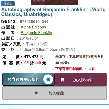
滿額折
Autobiography of Benjamin Franklin：(World
Classics, Unabridged)
ISBN13
：
9789386101044
出版社
：
Alpha Editions
作者
：
Benjamin Franklin
出版日
：
2016/10/01
裝訂／頁數
：
平裝／162頁
規格
：
21.5cm*13.9cm*1.4cm (高/寬/厚)
定價
：NT$ 473 元
無庫存，下單後進貨(到貨天數約
優惠價
：
95
折
449
元
45-60天)
下單可得紅利積點 ：13 點
領券後再享88折起
領
加入購物車
加入收藏