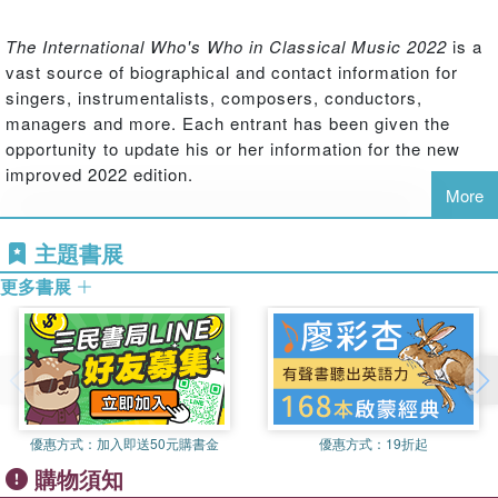
The International Who's Who in Classical Music 2022
is a
vast source of biographical and contact information for
singers, instrumentalists, composers, conductors,
managers and more. Each entrant has been given the
opportunity to update his or her information for the new
improved 2022 edition.
More
Each biographical entry comprises personal information,
principal career details, repertoire, recordings and
主題書展
compositions, and full contact details where available.
更多書展
Appendices provide contact details for national
orchestras, opera companies, music festivals, music
organizations and major competitions and awards.
International Who's Who in Classical Music
includes
individuals involved in all aspects of the world of classical
優惠方式：
加入即送50元購書金
優惠方式：
19折起
music: composers, instrumentalists, singers, arrangers,
writers, musicologists, conductors, directors and
購物須知