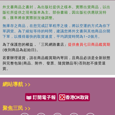
managers.
外文書商品之書封，為出版社提供之樣本。實際出貨商品，以出
Key Features:
版社所提供之現有版本為主。部份書籍，因出版社供應狀況特
殊，匯率將依實際狀況做調整。
- about 8,000 detailed biographical entries
無庫存之商品，在您完成訂單程序之後，將以空運的方式為你下
- covers the classical and light classical fields
單調貨。為了縮短等待的時間，建議您將外文書與其他商品分開
下單，以獲得最快的取貨速度，平均調貨時間為1~2個月。
- includes both up-and-coming musicians and well-
為了保護您的權益，「三民網路書店」
提供會員七日商品鑑賞期
established names.
(收到商品為起始日)。
This book will prove valuable for anyone in need of
若要辦理退貨，請在商品鑑賞期內寄回，且商品必須是全新狀態
reliable, up-to-date information on the individuals and
與完整包裝(商品、附件、發票、隨貨贈品等)否則恕不接受退
organizations involved in classical music.
貨。
網站導航 >>
聚焦三民 >>