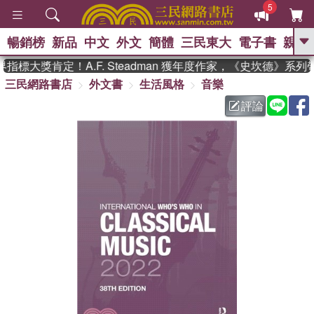
5
暢銷榜
新品
中文
外文
簡體
三民東大
電子書
親子
GO
標大獎肯定！A.F. Steadman 獲年度作家，《史坎德》系列
三民網路書店
外文書
生活風格
音樂
、
熱搜：
東野圭吾
高希均教授回憶錄
、
、
、
The Odyssey
父親節
花開錦
評論
、
、
、
繡
暑期推薦
方念華
台灣的
、
李登輝時代
數學女孩：黎曼猜想
、
、
偉大的迷走神經
如果歷史是一
、
群喵
臺灣漫遊錄