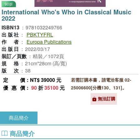
90折
International Who's Who in Classical Music
2022
ISBN13
：
9781032249766
出版社
：
PBKTYFRL
作者
：
Europa Publications
出版日
：
2022/03/17
裝訂／頁數
：
精裝／1072頁
規格
：
21cm*28cm (高/寬)
版次
：
38
定價
：NT$ 39000 元
若需訂購本書，請電洽客服 02-
優惠價
：
90
折
35100
元
25006600[分機130、131]。
無法訂購
商品簡介
商品簡介