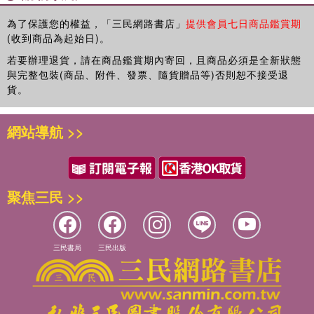
19 訂定適切可行的飲食計劃
試想每天早晨起床你看著鏡中的自己，嘴角不自禁的上揚、渾
利所在。
20 不破壞飲食計劃又能享受美食的作弊餐
為了保護您的權益，「三民網路書店」
提供會員七日商品鑑賞期
身帶勁；試想在游泳池、在海邊，你可以很有自信地脫掉上
在我心目中，訓練其實是為了自己的福祉，而訓練最直接的效
(收到商品為起始日)。
PART 5 最棒的運動建議
衣，這樣的情景該有多麼令人興奮。
益是健康和強壯，為了他人眼裡的身材而訓練，經常導致更多
若要辦理退貨，請在商品鑑賞期內寄回，且商品必須是全新狀態
21 終極鍛鍊計劃—肌力訓練
試想只要十二週的時間，別人會對你的外表讚不絕口，從早到
的焦慮和不滿，最後讓訓練變成一件痛苦不堪的事。但是，我
與完整包裝(商品、附件、發票、隨貨贈品等)否則恕不接受退
22 終極鍛鍊計劃—有氧運動
晚都精力充沛，可以做自己想做的事，也可以掌握人生，任何
還是推薦了這本書。因為如果你可以擺正心態，不在乎別人的
貨。
23 雕塑完美體格的最佳運動
事情都 能更快速達成。
眼光，只在乎自己的健康和強壯，則若想要把事情做對，這本
24 健力三項權威指南
書提供了有效的方法。
以上這些你都能做到，而且沒你想的困難、複雜。不管你是 二
網站導航 >>
PART 6 營養品選購重點
十一歲還是四十一歲，身體健康與否都沒有關係，我保證你都
打造強壯而健美的身材，需要從肌力訓練、心肺訓練、飲食控
25 營養品的大騙局
有能 力翻轉體型和人生。
制和心理技巧著手，這幾個面向缺一不可。肌力訓練方面，大
26 聰明選購營養品
肌群多關節的自由重量訓練帶來最高的效益，心肺訓練方面，
問問那幾千位執行我的方法而改變的女性，他們接受了我的協
PART 7 終極訓練菜單
有足夠強度的間歇式訓練，可以在不干擾肌力訓練效果的前提
聚焦三民 >>
助，達到前所未有的身心狀況。他們的案例證明了這本書能讓
27 跟著公式做，剩下的交給身體
下發揮最大的功效。營養方面，儘管市面上甚至學術界仍然在
你擁有 最好的身材和感受。
28 精實肌肉飲食計劃
持續爭論，但把握大原則且具有彈性的飲食方式似乎是最能夠
講到這裡，還是要再問問你：想不想接受我的幫助？
29 精實肌肉訓練計劃
長期有效的做法。心智方面，即使知道所有的道理，許多人的
三民書局
三民出版
30 精實身型的營養補充計劃
問題在於就是無法執行想好的計畫，因為人類的思維運作未必
如果你的回答是「想」，那你已經朝著緊實勻稱的目標前進一
31 追蹤進度的好方法與壞方法
永遠是一條坦途，反之，那經常是一個障礙重重的過程，了解
大步了，你將更加快樂、身心內外都更加精彩出色。現在，就
32 減重停滯期的突破方法
人在改造身體的過程中可能面臨的心智消耗，可以讓人避開隱
翻到下一頁，讓我們開始這段旅程吧。
形的阻礙，進而用最高效率且最少痛苦的方式，順利執行預定
減脂十大迷思
PART 8 開始行動