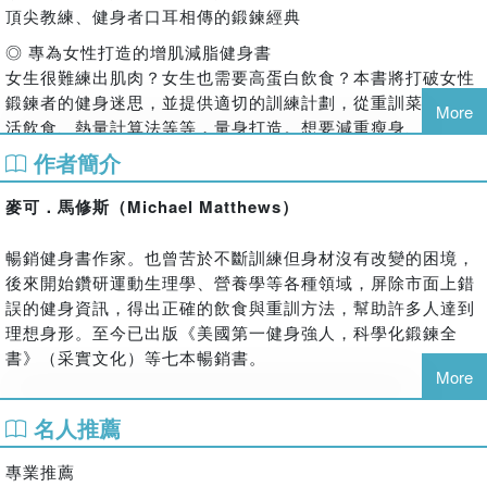
頂尖教練、健身者口耳相傳的鍛鍊經典
◎ 專為女性打造的增肌減脂健身書
女生很難練出肌肉？女生也需要高蛋白飲食？本書將打破女性
鍛鍊者的健身迷思，並提供適切的訓練計劃，從重訓菜單、靈
More
活飲食、熱量計算法等等，量身打造。想要減重瘦身、建立完
美體態，或是增強肌力，本書皆提供詳盡的飲食與重訓計畫。
作者簡介
◎ 美國第一健身強人，寫給女生的科學化重訓公式
麥可．馬修斯（Michael Matthews）
1.肌力訓練公式
獨創一套具體且有效的訓練公式，在此公式下安排個人化的訓
暢銷健身書作家。也曾苦於不斷訓練但身材沒有改變的困境，
練菜單，即能達到有效鍛鍊。依據女性體能差異與需求，訓練
後來開始鑽研運動生理學、營養學等各種領域，屏除市面上錯
採取重量相對輕，但扎實訓練次數增多的方式。簡單易記的關
誤的健身資訊，得出正確的飲食與重訓方法，幫助許多人達到
鍵公式如下：
理想身形。至今已出版《美國第一健身強人，科學化鍛鍊全
2－3：每次訓練二到三個主要肌群
書》（采實文化）等七本暢銷書。
8－10：每組扎實組做八到十次
More
9－15：每次訓練做九到十五組的扎實組
譯者簡介
2.體格雕塑鍛鍊公式
名人推薦
賴孟怡
女生主要鍛鍊七大肌群：包括：胸、肩、背、手臂、核心、
腿、臀部。因身體組成不同，不同於男生只需鍛鍊六大肌群，
專業推薦
曾於南非留學工作六年，喜歡看書，喜歡寫作，譯著有《美國