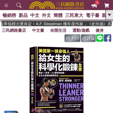
5
暢銷榜
新品
中文
外文
簡體
三民東大
電子書
親子
GO
指標大獎肯定！A.F. Steadman 獲年度作家，《史坎德》系
三民網路書店
中文書
休閒生活
運動/遊戲
健身
、
熱搜：
東野圭吾
高希均教授回憶錄
、
、
、
The Odyssey
父親節
如果歷
列印
評論
、
、
史是一群喵
暑期推薦
國際布克
、
、
獎 臺灣漫遊錄
方念華
台灣的李
、
、
登輝時代
數學女孩：黎曼猜想
偉大的迷走神經