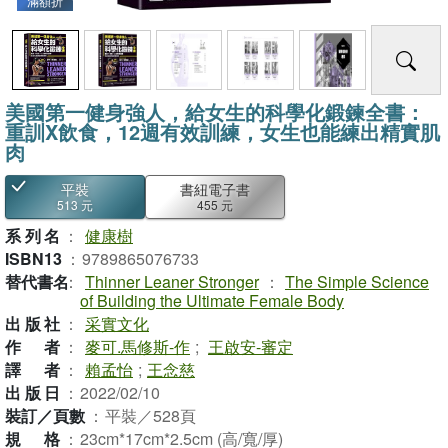
滿額折
美國第一健身強人，給女生的科學化鍛鍊全書：
重訓X飲食，12週有效訓練，女生也能練出精實肌
肉
平裝
書紐電子書
513 元
455 元
系列名
：
健康樹
ISBN13
：
9789865076733
替代書名
：
Thinner Leaner Stronger
：
The Simple Science
of Building the Ultimate Female Body
出版社
：
采實文化
作者
：
麥可.馬修斯-作
;
王啟安-審定
譯者
：
賴孟怡
;
王念慈
出版日
：
2022/02/10
裝訂／頁數
：
平裝／528頁
規格
：
23cm*17cm*2.5cm (高/寬/厚)