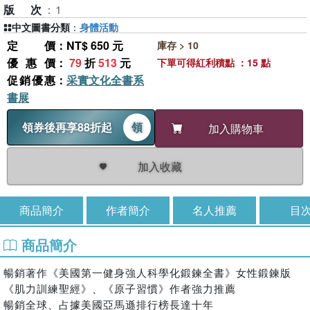
版次
：
1
中文圖書分類
：
身體活動
定價
：NT$ 650 元
庫存 > 10
優惠價
：
79
折
513
元
下單可得紅利積點 ：15 點
促銷優惠
：
采實文化全書系
書展
領券後再享88折起
領
加入購物車
加入收藏
商品簡介
作者簡介
名人推薦
目
商品簡介
暢銷著作《美國第一健身強人科學化鍛鍊全書》女性鍛鍊版
《肌力訓練聖經》、《原子習慣》作者強力推薦
暢銷全球、占據美國亞馬遜排行榜長達十年