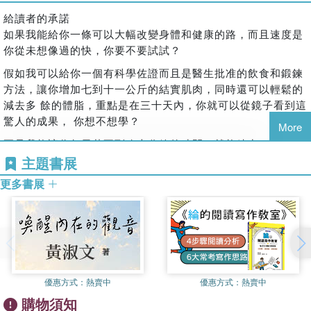
強烈推薦。──健身健美選手 萬師傅
公斤，體脂肪下降6%，從前不敢穿合身的衣服，現在都能自
PART 2 破解健身的迷思
給讀者的承諾
信展現。
內分泌新陳代謝專科醫師 蔡明劼
04 阻礙你實現健身目標的隱形絆腳石
如果我能給你一條可以大幅改變身體和健康的路，而且速度是
【案例分享2】
醫適能MedEx特殊族群訓練專業培訓機構創辦人 蔡奇儒
05 多數人不知道的健身知識 I
你從未想像過的快，你要不要試試？
38歲的卡珊卓，在12週內減掉11公斤，小腹也縮小了一大圈，
06 多數人不知道的健身知識 II
這是一本專為女生設計的健身書！──健身型YouTuber Ashlee
現在他充滿自信，精神與體力也明顯提升。
假如我可以給你一個有科學佐證而且是醫生批准的飲食和鍛鍊
07 減脂十大迷思
方法，讓你增加七到十一公斤的結實肌肉，同時還可以輕鬆的
◎ 本書特色
08 增肌十大迷思
減去多 餘的體脂，重點是在三十天內，你就可以從鏡子看到這
1、結合科學文獻與實戰經驗
09 快速減脂的三要點
【推薦序】
驚人的成果， 你想不想學？
2、破除女性健身者的常見迷思
10 快速增肌的三定律
More
改造身體是一個多面向的議題，本書提供了你值得參考的藍圖
3、圖解示範訓練重點
要是我能讓你每天花不到八十分鐘的時間，就能練出一身明顯
為了身材而從事運動訓練，這樣的想法我是反對的，但是在這
PART 3 如何建立正確的健身心態
4、專為女生設計的健身菜單
的肌肉線條，而且我承諾會全程帶著你，讓你避開阻礙和挫
主題書展
本書還沒有中譯本的時代，我還是拾起了這它，仔仔細細的理
11 持之以恆的健身態度
折，避開 陷阱和問題，幫助你發揮真正的潛能，盡我所能的讓
解此書的內容，讀完之後，對作者處理身材問題的方法與觀念
12 意志力剖析
更多書展
你擁有強勁的體魄，而且讓改變的過程越快、越輕鬆，你真不
留下深刻的印象，這過程中不但讓我接觸了許多有用的知識，
13 增強意志與自律的方法
想做看看？
更學習到作者解決棘手問題時，那種使用全方位戰略的技巧。
14 鍛鍊意志力的方法
我之所以會反對人們為了身材而參與運動訓練，是因為這是一
15 找出健身的理由
如果我承諾你一定能練出「好萊塢等級」的魔鬼身材，而且整
個滿足他人眼光為出發點的行為，而他人的眼光通常既短暫又
個過程不會影響你的生活，你想不想試試？
PART 4 最棒的飲食建議
不友善，再加上身體形象與美感很容易經過媒體操作而扭曲或
16 歡迎來到靈活飲食的美好世界
如果可以不用長時間待在健身房、不用挨餓、不用有氧運動做
是走向極端，畢竟「怎樣都覺得自己身材不好」是一個非常容
優惠方式：
熱賣中
優惠方式：
熱賣中
17 計算卡路里和主要營養素的簡要方法
到吐；還會讓你享受「垃圾食物」，像是披薩、巧克力或是冰
易驅動不理性消費的驅力，對自己身材的焦慮和自卑可以讓人
18 重訓前後的營養指南
淇淋， 就能練出線條分明的身材，這樣，你還能拒絕我嗎？
購物須知
永無止境的購買無意義的商品和課程，而這也是瘦身產業的獲