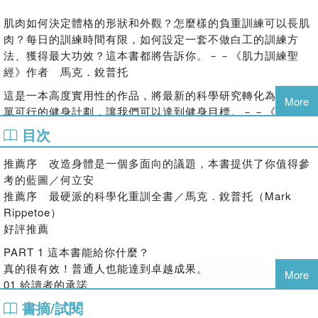
女生需特別需要加強鍛鍊臀部肌群。
第一健身強人，科學化鍛鍊全書》、《初學者基礎重訓指南》
肌肉如何決定體格的形狀和外觀？怎麼樣的負重訓練可以長肌
◎ 3種飲食×3階段重訓計劃，訓練菜單
（采實文化）等二十餘本。
肉？每日的訓練時間有限，如何設定一套不做白工的訓練方
美國第一健身強人以多年累積的經驗，設定最適合女性的飲食
王念慈
法、獲得最大功效？這本書都將告訴你。－－《肌力訓練聖
與重訓計劃，並帶你了解，制定個人的飲食與訓練菜單的方
經》作者 馬克．銳普托
法。
熱愛文字與閱讀，因此選擇讓人生轉了個彎，一腳從學術臨床
1. 3種飲食計劃
這是一本高度實用性的作品，將最新的科學研究轉化為一套簡
More
栽進了天天跟文字和新知為伍的譯者人生。享受每天在做中學
可依書中提供的體脂標準，檢視自己需減脂或增肌，再選擇適
單可行的健身計劃，讓我們可以達到健身目標。－－《原子習
的翻譯生活，更希望透過文字的力量傳遞一些正面能量，使世
合自己現況的飲食菜單。並破除市面上常見錯誤訊息，比如一
慣》作者 詹姆斯．克利爾
目次
界更美好。
定要維持「乾淨飲食」、必須吃營養品等健身飲食迷思，建立
怪獸肌力及體能訓練中心總教練 何立安
永久正確飲食思維。
推薦序 改造身體是一個多面向的議題，本書提供了你值得參
審定者簡介
2、3階段重訓計劃
健身型YouTuber 奇德講健身
考的藍圖／何立安
王啟安
提供一套高效訓練模組，並有三種不同強度的訓練課表，讓健
推薦序 最硬派的科學化重訓全書／馬克．銳普托（Mark
這是一本針對女性，從訓練理論方法，營養學和心理學等全方
身新手可以快速入門，上手後即能自行設計專屬的訓練菜單。
Rippetoe）
位來破除迷思，提供正確訓練概念的書籍，推薦給大家！──
健身老手也可以加強訓練，更有效提高運動機能。
國立臺灣師範大學翻譯研究所碩士、臺大外文系畢業。現任怪
好評推薦
超越復健診所副院長 凃俐雯醫師
獸B級肌力與體能教練，以及國立臺灣大學外文系兼任講師、
◎ 本書實證分享
PART 1 這本書能給你什麼？
國立臺灣科技大學應外系兼任講師、中原大學應外系兼任講
其實男女訓練真的大不同，即使訓練部位相同，但女生的臀腿
本書方法，依據女性身體組成設計，不論年齡、基因，都可以
真的很有效！普通人也能達到卓越成果。
師、五年口筆譯經驗。
核心更是會加強的部分，相信看過我為《美國第一健身強人，
More
在三個月內減重、降低體脂肪，雕塑理想身型。
01 給讀者的承諾
科學化鍛鍊全書》的分享介紹，更可以明白女生也有更適合的
【案例分享1】
02 從健身菜鳥到重訓強人之路
科學化方式來鍛鍊。對於鍛鍊還有點迷惘摸索的妳們，萬師傅
書摘/試閱
錢德樂在55歲時，開始鍛鍊計畫，在短短的三個月內，減重6
03 本書特色