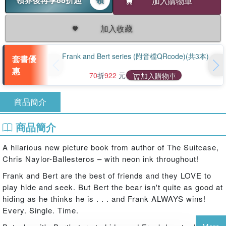
加入購物車
加入收藏
Frank and Bert series (附音檔QRcode)(共3本)
套書優
惠
70
折
922
元
加入購物車
商品簡介
商品簡介
A hilarious new picture book from author of The Suitcase,
Chris Naylor-Ballesteros – with neon ink throughout!
Frank and Bert are the best of friends and they LOVE to
play hide and seek. But Bert the bear isn't quite as good at
hiding as he thinks he is . . . and Frank ALWAYS wins!
Every. Single. Time.