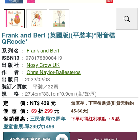
滿額折
Frank and Bert (英國版)(平裝本)*附音檔
QRcode*
系列名
：
Frank and Bert
ISBN13
：
9781788008419
出版社
：
Nosy Crow UK
作者
：
Chris Naylor-Ballesteros
出版日
：
2022/02/03
裝訂／頁數
：
平裝／32頁
規格
：
27.4cm*33.1cm*0.9cm (高/寬/厚)
定價
：NT$ 439 元
無庫存，下單後進貨(到貨天數約
優惠價
：
69
折
299
元
45-60天)
促銷優惠
：
三民書局73周年
下單可得紅利積點 ：8 點
慶童書展-單299六1499
領券後再享88折起
領