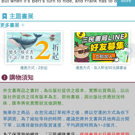
More
But when it's Bert's turn to hide, and Frank has to decide
between winning again OR making his friend happy, Frank
learns that friendship is always the true winner.
主題書展
This interactive and entertaining story about friendship is
更多書展
guaranteed to get children giggling!
Every Nosy Crow paperback picture book comes with a
free ‘Stories Aloud' audio recording – just scan the QR
code and listen along!
優惠方式：
2折起
優惠方式：
加入即送50元購書金
購物須知
外文書商品之書封，為出版社提供之樣本。實際出貨商品，以出
版社所提供之現有版本為主。部份書籍，因出版社供應狀況特
殊，匯率將依實際狀況做調整。
無庫存之商品，在您完成訂單程序之後，將以空運的方式為你下
單調貨。為了縮短等待的時間，建議您將外文書與其他商品分開
下單，以獲得最快的取貨速度，平均調貨時間為1~2個月。
為了保護您的權益，「三民網路書店」
提供會員七日商品鑑賞期