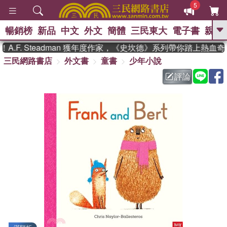
5
暢銷榜
新品
中文
外文
簡體
三民東大
電子書
親子
GO
F. Steadman 獲年度作家，《史坎德》系列帶你踏上熱血奇
三民網路書店
外文書
童書
少年小說
、
熱搜：
東野圭吾
高希均教授回憶錄
、
、
、
The Odyssey
父親節
如果歷
評論
、
、
史是一群喵
暑期推薦
國際布克
、
、
獎 臺灣漫遊錄
方念華
台灣的李
、
、
登輝時代
數學女孩：黎曼猜想
偉大的迷走神經