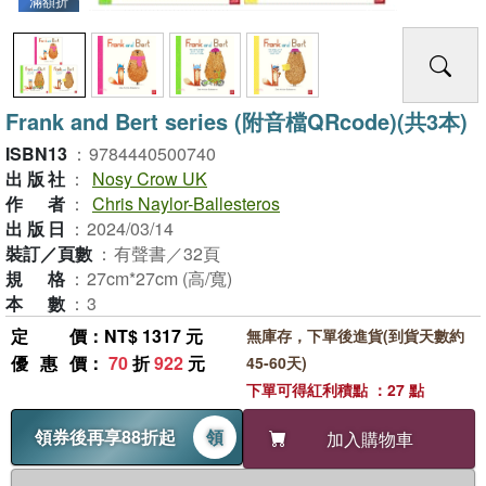
滿額折
Frank and Bert series (附音檔QRcode)(共3本)
ISBN13
：
9784440500740
出版社
：
Nosy Crow UK
作者
：
Chris Naylor-Ballesteros
出版日
：
2024/03/14
裝訂／頁數
：
有聲書／32頁
規格
：
27cm*27cm (高/寬)
本數
：
3
定價
：NT$ 1317 元
無庫存，下單後進貨(到貨天數約
優惠價
：
70
折
922
元
45-60天)
下單可得紅利積點 ：27 點
領券後再享88折起
領
加入購物車