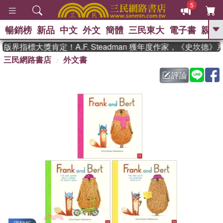
5
暢銷榜
新品
中文
外文
簡體
三民東大
電子書
親子
GO
界指標大獎肯定！A.F. Steadman 獲年度作家，《史坎德
三民網路書店
外文書
、
熱搜：
東野圭吾
高希均教授回憶錄
、
、
、
The Odyssey
父親節
如果歷
評論
、
、
史是一群喵
暑期推薦
國際布克
、
、
獎 臺灣漫遊錄
方念華
台灣的李
、
、
登輝時代
數學女孩：黎曼猜想
偉大的迷走神經