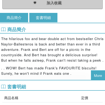
加入收藏
商品簡介
套書明細
商品簡介
The hilarious fox and bear double act from bestseller Chris
Naylor-Ballesteros is back and better than ever in a third
adventure. Frank and Bert are off for a picnic in the
countryside. And Bert has brought a delicious surprise!
But when he falls asleep, Frank can't resist taking a peek .
. . WOW! Bert has made Frank's FAVOURITE biscuits!
Surely, he won't mind if Frank eats one .
More
. . or two .
套書明細
. . or three .
. . This big-hearted story about friendship and forgiveness
商品名稱
定價
is guaranteed to get children giggling!