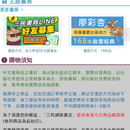
主題書展
. . or three .
更多書展
. . This big-hearted story about friendship and forgiveness
is guaranteed to get children giggling!
優惠方式：
加入即送50元購書金
優惠方式：
19折起
購物須知
外文書商品之書封，為出版社提供之樣本。實際出貨商品，以出
版社所提供之現有版本為主。部份書籍，因出版社供應狀況特
殊，匯率將依實際狀況做調整。
無庫存之商品，在您完成訂單程序之後，將以空運的方式為你下
單調貨。為了縮短等待的時間，建議您將外文書與其他商品分開
下單，以獲得最快的取貨速度，平均調貨時間為1~2個月。
為了保護您的權益，「三民網路書店」
提供會員七日商品鑑賞期
(收到商品為起始日)。
若要辦理退貨，請在商品鑑賞期內寄回，且商品必須是全新狀態