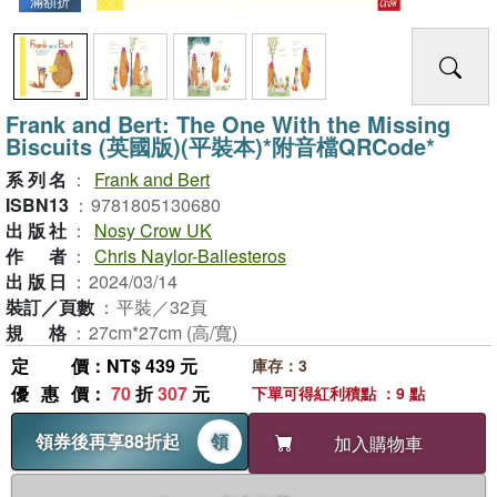
滿額折
Frank and Bert: The One With the Missing
Biscuits (英國版)(平裝本)*附音檔QRCode*
系列名
：
Frank and Bert
ISBN13
：
9781805130680
出版社
：
Nosy Crow UK
作者
：
Chris Naylor-Ballesteros
出版日
：
2024/03/14
裝訂／頁數
：
平裝／32頁
規格
：
27cm*27cm (高/寬)
定價
：NT$ 439 元
庫存：3
優惠價
：
70
折
307
元
下單可得紅利積點 ：9 點
領券後再享88折起
領
加入購物車