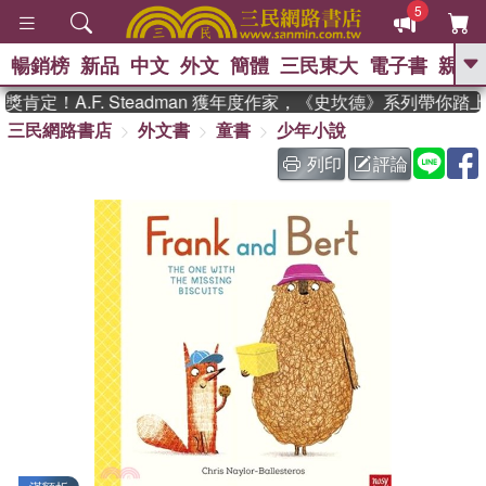
5
暢銷榜
新品
中文
外文
簡體
三民東大
電子書
親子
GO
定！A.F. Steadman 獲年度作家，《史坎德》系列帶你踏
三民網路書店
外文書
童書
少年小說
、
熱搜：
東野圭吾
高希均教授回憶錄
、
、
、
The Odyssey
父親節
如果歷
列印
評論
、
、
史是一群喵
暑期推薦
國際布克
、
、
獎 臺灣漫遊錄
方念華
台灣的李
、
、
登輝時代
數學女孩：黎曼猜想
偉大的迷走神經