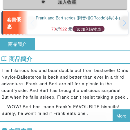
加入收藏
Frank and Bert series (附音檔QRcode)(共3本)
套書優
惠
70
折
922
元
加入購物車
商品簡介
商品簡介
The hilarious fox and bear double act from bestseller Chris
Naylor-Ballesteros is back and better than ever in a third
adventure. Frank and Bert are off for a picnic in the
countryside. And Bert has brought a delicious surprise!
But when he falls asleep, Frank can't resist taking a peek .
. . WOW! Bert has made Frank's FAVOURITE biscuits!
Surely, he won't mind if Frank eats one .
More
. . or two .