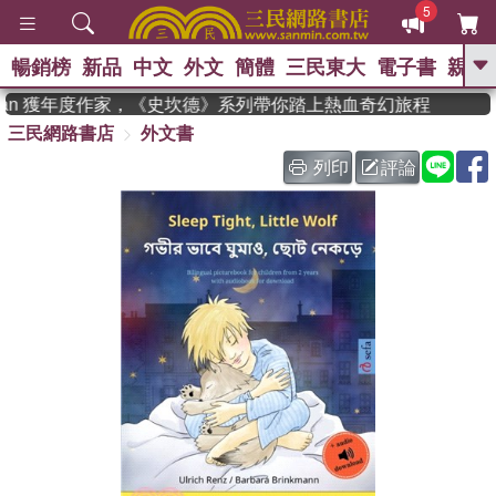
5
暢銷榜
新品
中文
外文
簡體
三民東大
電子書
親子
GO
dman 獲年度作家，《史坎德》系列帶你踏上熱血奇幻旅程
三民網路書店
外文書
、
熱搜：
東野圭吾
高希均教授回憶錄
、
、
、
The Odyssey
父親節
如果歷
列印
評論
、
、
史是一群喵
暑期推薦
國際布克
、
、
獎 臺灣漫遊錄
方念華
台灣的李
、
、
登輝時代
數學女孩：黎曼猜想
偉大的迷走神經