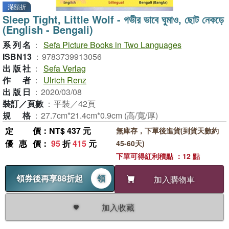
滿額折
Sleep Tight, Little Wolf - গভীর ভাবে ঘুমাও, ছোট নেকড়ে
(English - Bengali)
系列名
：
Sefa Picture Books in Two Languages
ISBN13
：
9783739913056
出版社
：
Sefa Verlag
作者
：
Ulrich Renz
出版日
：
2020/03/08
裝訂／頁數
：
平裝／42頁
規格
：
27.7cm*21.4cm*0.9cm (高/寬/厚)
定價
：NT$ 437 元
無庫存，下單後進貨(到貨天數約
優惠價
：
95
折
415
元
45-60天)
下單可得紅利積點 ：12 點
領券後再享88折起
領
加入購物車
加入收藏