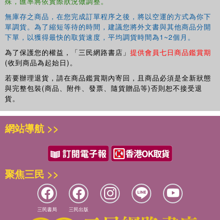
殊，匯率將依實際狀況做調整。
preparare una pizza. Nathan Myhrvold - fondatore del team di
Modernist Cuisine - ?l'autore principale di Modernist Cuisine: The
無庫存之商品，在您完成訂單程序之後，將以空運的方式為你下
Art and Science of Cooking, Modernist Cuisine at Home, The
單調貨。為了縮短等待的時間，建議您將外文書與其他商品分開
Photography of Modernist Cuisine, Modernist Bread e Modernist
下單，以獲得最快的取貨速度，平均調貨時間為1~2個月。
Pizza. Chef, fotografo, scienziato e scrittore, ama superare i limiti
為了保護您的權益，「三民網路書店」
提供會員七日商品鑑賞期
della scienza culinaria. Myhrvold ha condotto un progetto post-
(收到商品為起始日)。
dottorato con Stephen Hawking e, durante l'esperienza come Chief
若要辦理退貨，請在商品鑑賞期內寄回，且商品必須是全新狀態
Technology Officer in Microsoft, ha preso un periodo di aspettativa
與完整包裝(商品、附件、發票、隨貨贈品等)否則恕不接受退
per diplomarsi in Arte culinaria presso l'丱ole de Cuisine La
貨。
Varenne in Francia. Nel 1999, dopo avere lasciato Microsoft, ha
fondato la Intellectual Ventures e si ?dedicato ai suoi molteplici
網站導航 >>
interessi, inclusi la cucina e la fotografia. Myhrvold ha riunito il team
di Modernist Cuisine per condividere l'arte e la scienza della
cucina, ispirato dal vuoto letterario nel campo delle scienze
culinarie e dalle tecniche all'avanguardia impiegate nei migliori
聚焦三民 >>
ristoranti del mondo. Per rispondere alle continue richieste di chi
voleva acquistare le fotografie dei suoi libri, nel 2017 Myhrvold ha
aperto al pubblico la Modernist Cuisine Gallery by Nathan
Myhrvold. Con quattro sedi, la galleria espone fotografie in grande
三民書局
三民出版
formato e in edizione limitata che spedisce in tutto il mondo.