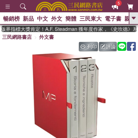
5
暢銷榜
新品
中文
外文
簡體
三民東大
電子書
親子
GO
界指標大獎肯定！A.F. Steadman 獲年度作家，《史坎德
三民網路書店
外文書
、
熱搜：
東野圭吾
高希均教授回憶錄
、
、
、
The Odyssey
父親節
如果歷
列印
評論
、
、
史是一群喵
暑期推薦
國際布克
、
、
獎 臺灣漫遊錄
方念華
台灣的李
、
、
登輝時代
數學女孩：黎曼猜想
偉大的迷走神經