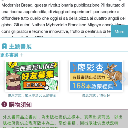
Modernist Bread, questa rivoluzionaria pubblicazione ?il risultato di
una ricerca approfondita, di viaggi ed esperimenti per scoprire e
diffondere tutto quello che oggi si sa della pizza ai quattro angoli del
globo. Gli autori Nathan Myhrvold e Francisco Migoya condividono
consigli pratici e tecniche innovative, frutto di centinaia di test ed
More
esperimenti. Con 1708 pagine, che comprendono tre volumi e un
manuale di ricette, Modernist Pizza ?molto pi?di un libro di cucina:
主題書展
?una risorsa indispensabile sia per gli amanti della pizza, sia per
更多書展
chi ?interessato alla scienza, alle vicende, alle culture e alla storia
che questo piatto nasconde. Riccamente illustrato, ogni capitolo
mette in luce un aspetto diverso della pizza, dalla storia e alle tappe
principali della sua diffusione fino ad argomenti come impasto,
salsa, formaggio, condimenti, attrezzature e molto altro. Racchiuso
in cofanetto rosso in acciaio inox, Modernist Pizza include pi?di
優惠方式：
加入即送50元購書金
優惠方式：
19折起
1000 ricette tradizionali e all'avanguardia per preparare pizze da
購物須知
ogni parte del mondo, ognuna rigorosamente testata per i pizzaioli
professionisti e amatoriali. Modernist Pizza vi fornir?gli strumenti
per affinare la vostra tecnica, stimolare la creativit?e inventare
外文書商品之書封，為出版社提供之樣本。實際出貨商品，以出
版社所提供之現有版本為主。部份書籍，因出版社供應狀況特
nuove pizze squisite. Non ci sono pi?scuse: ?l'ora giusta per