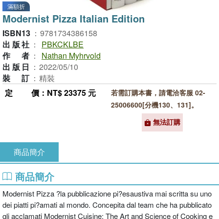
滿額折
Modernist Pizza Italian Edition
ISBN13
：
9781734386158
出版社
：
PBKCKLBE
作者
：
Nathan Myhrvold
出版日
：
2022/05/10
裝訂
：
精裝
定價
：NT$ 23375 元
若需訂購本書，請電洽客服 02-
25006600[分機130、131]。
無法訂購
商品簡介
商品簡介
Modernist Pizza ?la pubblicazione pi?esaustiva mai scritta su uno
dei piatti pi?amati al mondo. Concepita dal team che ha pubblicato
gli acclamati Modernist Cuisine: The Art and Science of Cooking e