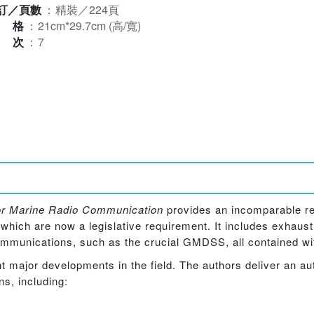
訂／頁數
：
精裝／224頁
規格
：
21cm*29.7cm (高/寬)
版次
：
7
r Marine Radio Communication
provides an incomparable ref
hich are now a legislative requirement. It includes exhaust
communications, such as the crucial GMDSS, all contained wi
t major developments in the field. The authors deliver an aut
s, including: