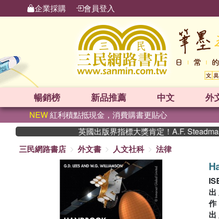
企業採購
會員登入
暢銷榜
新品
推薦
中文
外
NEW
紅利積點抵現金，消費購書更貼心
英國出版界指標大獎肯定！A.F. Steadm
三民網路書店
外文書
人文社科
法律
H
IS
出
出