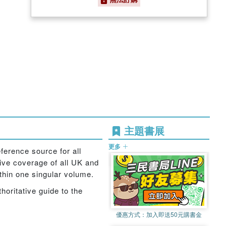
主題書展
更多
erence source for all
ive coverage of all UK and
thin one singular volume.
horitative guide to the
優惠方式：
加入即送50元購書金