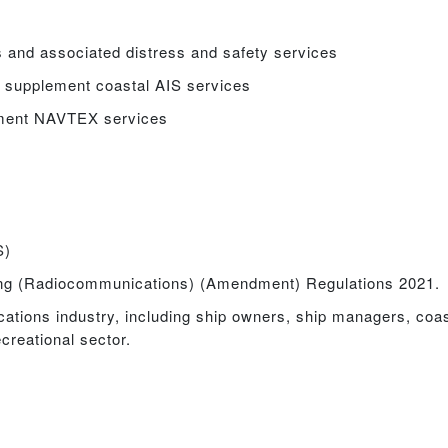
s and associated distress and safety services
 supplement coastal AIS services
lement NAVTEX services
S)
ng (Radiocommunications) (Amendment) Regulations 2021.
ications industry, including ship owners, ship managers, coa
creational sector.