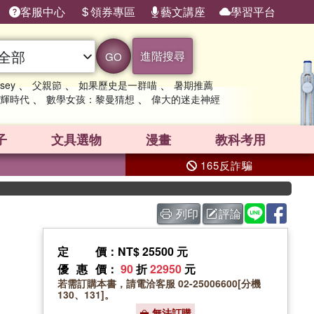
客服中心
領券專區
藝文講座
學習平台
進階搜尋
GO
、
、
、
sey
父親節
如果歷史是一群喵
暑期推薦
、
、
輝時代
數學女孩：黎曼猜想
偉大的迷走神經
子
文具選物
漫畫
教科考用
165反詐騙
列印
評論
定價
：NT$ 25500 元
優惠價
：
90
折
22950
元
若需訂購本書，請電洽客服 02-25006600[分機
130、131]。
無法訂購