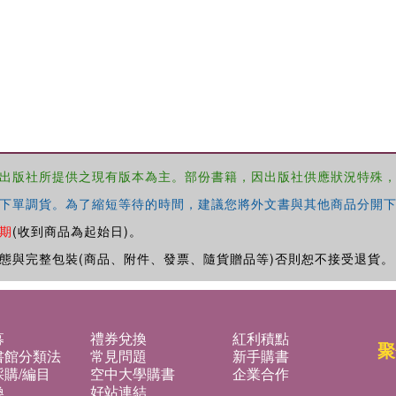
出版社所提供之現有版本為主。部份書籍，因出版社供應狀況特殊
下單調貨。為了縮短等待的時間，建議您將外文書與其他商品分開下
期
(收到商品為起始日)。
態與完整包裝(商品、附件、發票、隨貨贈品等)否則恕不接受退貨。
募
禮券兌換
紅利積點
聚
書館分類法
常見問題
新手購書
購/編目
空中大學購書
企業合作
換
好站連結