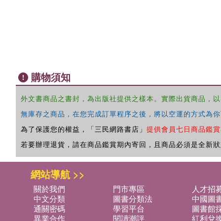
購物須知
外文書商品之書封，為出版社提供之樣本。實際出貨商品，以
無庫存之商品，在您完成訂單程序之後，將以空運的方式為你
為了保護您的權益，「三民網路書店」
提供會員七日商品鑑賞
若要辦理退貨，請在商品鑑賞期內寄回，且商品必須是全新狀
網站導航 >>
關於我們
門市專區
人才招
中文分類
圖書分類法
中國圖
通關密碼
學習平台
圖書館採
異業合作
閱讀潮評
紅利兌