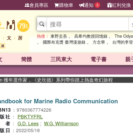
會員專區
購物車
通知
紅利兌換
5
、
、
熱搜：
東野圭吾
高希均教授回憶錄
The Odys
、
、
、
國際布克獎 臺灣漫遊錄
方念華
台灣的李登
文
簡體
三民東大
電子書
親
an 獲年度作家，《史坎德》系列帶你踏上熱血奇幻旅程
andbook for Marine Radio Communication
BN13
：
9780367774226
版社
：
PBKTYFRL
作者
：
G.D. Lees
;
W.G. Williamson
版日
：
2022/05/18