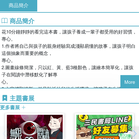
商品簡介
商品簡介
花10分鐘靜靜的看完這本書，讓孩子養成一輩子都受用的好習慣，
專心。
1.作者將自己與孩子的親身經驗寫成淺顯易懂的故事，讓孩子明白
這個抽象而重要的概念，
專心。
2.圖畫線條簡潔，只以紅、黃、藍3種顏色，讓繪本簡單化，讓孩
子在閱讀中潛移默化了解專
心。
More
3.文字淺顯清新，並且貼近幼兒的生活環境，讓孩子在生活化的故
事中自然而然的學會專心。
主題書展
4.精裝本大字體，給孩子最高質感的繪本，適合爸爸媽媽與孩子一
更多書展
同閱讀，養成專心的好習
慣。