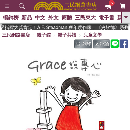
5
暢銷榜
新品
中文
外文
簡體
三民東大
電子書
親子
GO
指標大獎肯定！A.F. Steadman 獲年度作家，《史坎德》系
三民網路書店
親子館
親子共讀
兒童文學
、
、
熱搜：
東野圭吾
The Odyssey
、
、
父親節
如果歷史是一群喵
暑期
列印
評論
、
、
推薦
國際布克獎 臺灣漫遊錄
方
、
、
念華
台灣的李登輝時代
數學女
、
孩：黎曼猜想
偉大的迷走神經