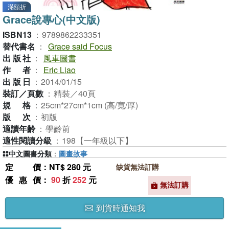
滿額折
Grace說專心(中文版)
ISBN13
：
9789862233351
替代書名
：
Grace said Focus
出版社
：
風車圖書
作者
：
Eric Liao
出版日
：
2014/01/15
裝訂／頁數
：
精裝／40頁
規格
：
25cm*27cm*1cm (高/寬/厚)
版次
：
初版
適讀年齡
：
學齡前
適性閱讀分級
：
198【一年級以下】
中文圖書分類
：
圖畫故事
定價
：NT$ 280 元
缺貨無法訂購
優惠價
：
90
折
252
元
無法訂購
到貨時通知我