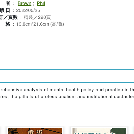
作者
：
Brown
;
Phil
版日
：
2022/05/25
訂／頁數
：
精裝／290頁
規格
：
13.8cm*21.6cm (高/寬)
rehensive analysis of mental health policy and practice in th
es, the pitfalls of professionalism and institutional obstacl