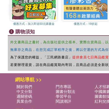
優惠方式：
加入即送50元購書金
優惠方式：
19折起
購物須知
外文書商品之書封，為出版社提供之樣本。實際出貨商品，以
無庫存之商品，在您完成訂單程序之後，將以空運的方式為你
為了保護您的權益，「三民網路書店」
提供會員七日商品鑑賞
若要辦理退貨，請在商品鑑賞期內寄回，且商品必須是全新狀
網站導航 >>
關於我們
門市專區
人才招
中文分類
圖書分類法
中國圖
通關密碼
學習平台
圖書館採
異業合作
閱讀潮評
紅利兌