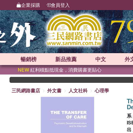
企業採購
會員登入
暢銷榜
新品
推薦
中文
外
NEW
紅利積點抵現金，消費購書更貼心
三民網路書店
外文書
人文社科
心理學
Th
De
系
IS
出