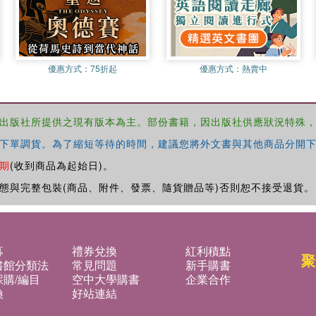
優惠方式：
75折起
優惠方式：
熱賣中
出版社所提供之現有版本為主。部份書籍，因出版社供應狀況特殊
下單調貨。為了縮短等待的時間，建議您將外文書與其他商品分開下
期
(收到商品為起始日)。
態與完整包裝(商品、附件、發票、隨貨贈品等)否則恕不接受退貨。
募
禮券兌換
紅利積點
聚
書館分類法
常見問題
新手購書
購/編目
空中大學購書
企業合作
換
好站連結