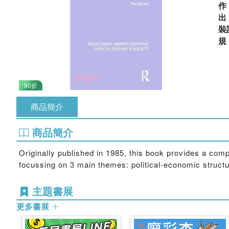
出
裝
90折
商品簡介
商品簡介
Originally published in 1985, this book provides a comp
focussing on 3 main themes: political-economic structur
主題書展
更多書展