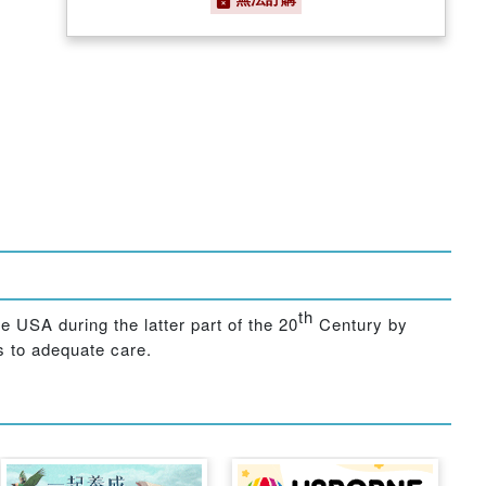
th
e USA during the latter part of the 20
Century by
es to adequate care.