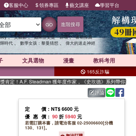
客服中心
領券專區
藝文講座
學習平台
進階搜尋
GO
、
、
、
sey
父親節
如果歷史是一群喵
暑期推薦
、
、
輝時代
數學女孩：黎曼猜想
偉大的迷走神經
子
文具選物
漫畫
教科考用
165反詐騙
！A.F. Steadman 獲年度作家，《史坎德》系列帶你踏上熱
評論
定價
：NT$ 6600 元
優惠價
：
90
折
5940
元
若需訂購本書，請電洽客服 02-25006600[分機
130、131]。
無法訂購