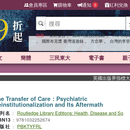
會員專區
購物車
通知
紅利兌換
5
、
、
熱搜：
東野圭吾
高希均教授回憶錄
The Odys
、
、
、
國際布克獎 臺灣漫遊錄
方念華
台灣的李登
文
簡體
三民東大
電子書
親
英國出版界指標大獎肯定
e Transfer of Care：Psychiatric
institutionalization and Its Aftermath
列名
：
Routledge Library Editions: Health, Disease and So
BN13
：
9781032252674
版社
：
PBKTYFRL