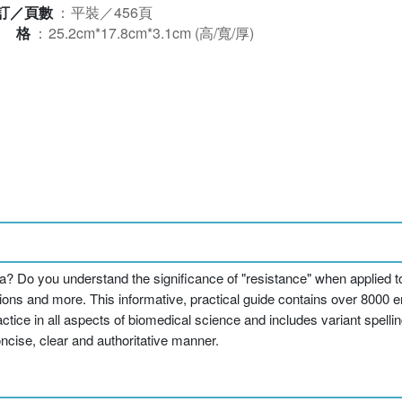
訂／頁數
：
平裝／456頁
規格
：
25.2cm*17.8cm*3.1cm (高/寬/厚)
? Do you understand the significance of "resistance" when applied to
ns and more. This informative, practical guide contains over 8000 entr
practice in all aspects of biomedical science and includes variant spe
ncise, clear and authoritative manner.