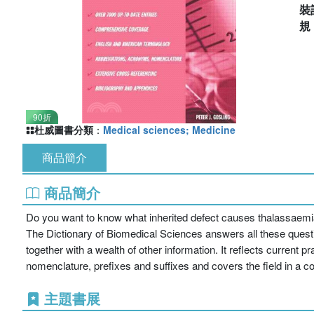
裝
90折
杜威圖書分類
：
Medical sciences; Medicine
商品簡介
商品簡介
Do you want to know what inherited defect causes thalassaemia
The Dictionary of Biomedical Sciences answers all these questio
together with a wealth of other information. It reflects current 
nomenclature, prefixes and suffixes and covers the field in a co
主題書展