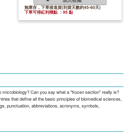
無庫存，下單後進貨(到貨天數約45-60天)
下單可得紅利積點 ：95 點
 microbiology? Can you say what a "frozen section" really is?
ies that define all the basic principles of biomedical sciences,
llings, punctuation, abbreviations, acronyms, symbols,