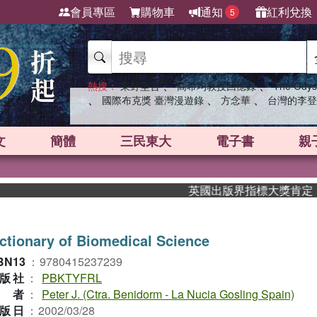
會員專區
購物車
通知
紅利兌換
5
、
、
熱搜：
東野圭吾
高希均教授回憶錄
The Odys
、
、
、
國際布克獎 臺灣漫遊錄
方念華
台灣的李登
文
簡體
三民東大
電子書
親
英國出版界指標大獎肯定！A.F
ctionary of Biomedical Science
BN13
：
9780415237239
版社
：
PBKTYFRL
作者
：
Peter J. (Ctra. Benidorm - La Nucia Gosling Spain)
版日
：
2002/03/28