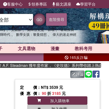
客服中心
領券專區
藝文講座
學習平台
進階搜尋
GO
、
、
、
sey
父親節
如果歷史是一群喵
暑期推薦
、
、
輝時代
數學女孩：黎曼猜想
偉大的迷走神經
子
文具選物
漫畫
教科考用
165反詐騙
. Steadman 獲年度作家，《史坎德》系列帶你踏上熱血奇幻旅
評論
定價
：NT$ 3539 元
優惠價
：
90
折
3185
元
加入購物車
加入收藏