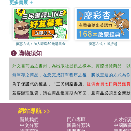
更多書展
優惠方式：
加入即送50元購書金
優惠方式：
19折起
購物須知
外文書商品之書封，為出版社提供之樣本。實際出貨商品，以
無庫存之商品，在您完成訂單程序之後，將以空運的方式為你
為了保護您的權益，「三民網路書店」
提供會員七日商品鑑賞
若要辦理退貨，請在商品鑑賞期內寄回，且商品必須是全新狀
網站導航 >>
關於我們
門市專區
人才招
中文分類
圖書分類法
中國圖
通關密碼
學習平台
圖書館採