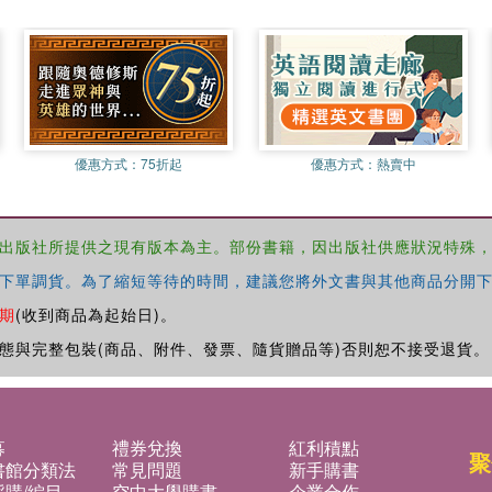
優惠方式：
75折起
優惠方式：
熱賣中
出版社所提供之現有版本為主。部份書籍，因出版社供應狀況特殊
下單調貨。為了縮短等待的時間，建議您將外文書與其他商品分開下
期
(收到商品為起始日)。
態與完整包裝(商品、附件、發票、隨貨贈品等)否則恕不接受退貨。
募
禮券兌換
紅利積點
聚
書館分類法
常見問題
新手購書
購/編目
空中大學購書
企業合作