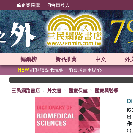
企業採購
會員登入
暢銷榜
新品
推薦
中文
外
NEW
紅利積點抵現金，消費購書更貼心
三民網路書店
外文書
醫療保健
醫療與醫學
Di
IS
出
出