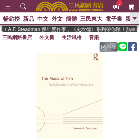
5
暢銷榜
新品
中文
外文
簡體
三民東大
電子書
親子
GO
.F. Steadman 獲年度作家，《史坎德》系列帶你踏上熱血奇
三民網路書店
外文書
生活風格
音樂
、
熱搜：
東野圭吾
高希均教授回憶錄
、
、
、
The Odyssey
父親節
如果歷
評論
、
、
史是一群喵
暑期推薦
國際布克
、
、
獎 臺灣漫遊錄
方念華
台灣的李
、
、
登輝時代
數學女孩：黎曼猜想
偉大的迷走神經