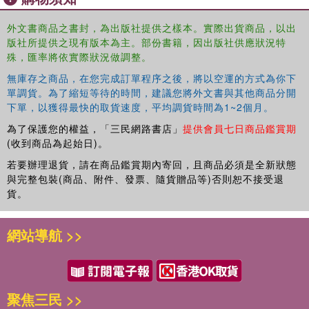
外文書商品之書封，為出版社提供之樣本。實際出貨商品，以出
版社所提供之現有版本為主。部份書籍，因出版社供應狀況特
殊，匯率將依實際狀況做調整。
無庫存之商品，在您完成訂單程序之後，將以空運的方式為你下
單調貨。為了縮短等待的時間，建議您將外文書與其他商品分開
下單，以獲得最快的取貨速度，平均調貨時間為1~2個月。
為了保護您的權益，「三民網路書店」
提供會員七日商品鑑賞期
(收到商品為起始日)。
若要辦理退貨，請在商品鑑賞期內寄回，且商品必須是全新狀態
與完整包裝(商品、附件、發票、隨貨贈品等)否則恕不接受退
貨。
網站導航 >>
聚焦三民 >>