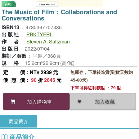
90折
The Music of Film：Collaborations and
Conversations
ISBN13
：
9780367707385
出版社
：
PBKTYFRL
作者
：
Steven A. Saltzman
出版日
：
2022/07/04
裝訂／頁數
：
平裝／368頁
規格
：
15.2cm*22.9cm (高/寬)
定價
：NT$ 2939 元
無庫存，下單後進貨(到貨天數約
優惠價
：
90
折
2645
元
45-60天)
下單可得紅利積點 ：79 點
加入收藏
加入購物車
商品簡介
商品簡介