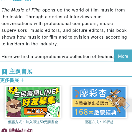
The Music of Film
opens up the world of film music from
the inside. Through a series of interviews and
conversations with professional composers, music
supervisors, music editors, and picture editors, this book
shows how music for film and television works according
to insiders in the industry.
More
Here we find a comprehensive collection of techniques
and personal insights and get a unique perspective on how
these key players in postproduction interact, collaborate,
主題書展
and successfully build their careers.
更多書展
The Music of Film
is essential reading for composers,
editors, directors, and producers—aspiring and
established alike—or anyone interested in learning how to
start or manage a profession working with music in feature
films, television, and other media.
優惠方式：
加入即送50元購書金
優惠方式：
19折起
購物須知