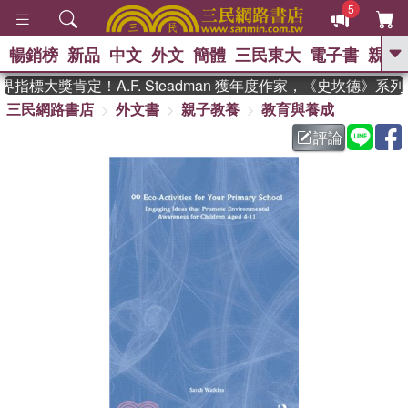
5
暢銷榜
新品
中文
外文
簡體
三民東大
電子書
親子
GO
指標大獎肯定！A.F. Steadman 獲年度作家，《史坎德》系
三民網路書店
外文書
親子教養
教育與養成
、
熱搜：
東野圭吾
高希均教授回憶錄
、
、
、
The Odyssey
父親節
如果歷
評論
、
、
史是一群喵
暑期推薦
國際布克
、
、
獎 臺灣漫遊錄
方念華
台灣的李
、
、
登輝時代
數學女孩：黎曼猜想
偉大的迷走神經