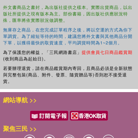
Whether you run an eco-club, a craft club or you simply
外文書商品之書封，為出版社提供之樣本。實際出貨商品，以出
want to facilitate activities on a sustainability theme with
版社所提供之現有版本為主。部份書籍，因出版社供應狀況特
children in your class, this fantastic book will raise
殊，匯率將依實際狀況做調整。
awareness of environmental issues in an engaging way –
無庫存之商品，在您完成訂單程序之後，將以空運的方式為你下
and many of the activities will save your school or setting
單調貨。為了縮短等待的時間，建議您將外文書與其他商品分開
money too.
下單，以獲得最快的取貨速度，平均調貨時間為1~2個月。
為了保護您的權益，「三民網路書店」
提供會員七日商品鑑賞期
(收到商品為起始日)。
若要辦理退貨，請在商品鑑賞期內寄回，且商品必須是全新狀態
與完整包裝(商品、附件、發票、隨貨贈品等)否則恕不接受退
貨。
網站導航 >>
聚焦三民 >>