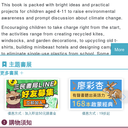
This book is packed with bright ideas and practical
projects for children aged 4-11 to raise environmental
awareness and prompt discussion about climate change.
Encouraging children to take charge right from the start,
the activities range from creating recycled kites,
windsocks, and garden decorations, to upcycling old t-
shirts, building minibeast hotels and designing campaigns
More
to eliminate single-use plastics from school. Some can be
completed outdoors and some indoors, with each page
主題書展
including photos of the activity in action, plus details of the
更多書展
resources required and steps needed. As well as the main
activity, extension ideas are provided, so there is plenty to
fill each session. The tried-and-tested activities are
themed in three main areas:
• Eco-friendly practice
• Recycling and upcycling
優惠方式：
加入即送50元購書金
優惠方式：
19折起
• Connecting with the natural world
購物須知