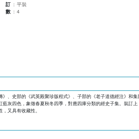
裝訂
：
平裝
本數
：
4
傳》、史部的《武英殿聚珍版程式》、子部的《老子道德經注》和集
紅藍灰四色，象徵春夏秋冬四季，對應四庫分類的經史子集。裝訂上
性，又具有收藏性。