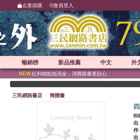
企業採購
會員登入
暢銷榜
新品
推薦
中文
外
NEW
紅利積點抵現金，消費購書更貼心
三民網路書店
簡體書
四
IS
出
出