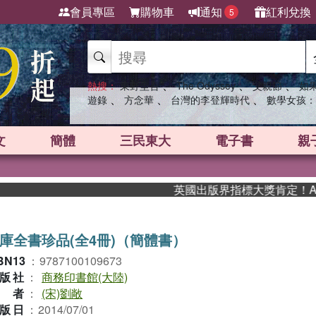
會員專區
購物車
通知
紅利兌換
5
、
、
、
熱搜：
東野圭吾
The Odyssey
父親節
如
、
、
、
遊錄
方念華
台灣的李登輝時代
數學女孩：
文
簡體
三民東大
電子書
親
英國出版界指標大獎肯定！A.F. 
庫全書珍品(全4冊)（簡體書）
BN13
：
9787100109673
版社
：
商務印書館(大陸)
作者
：
(宋)劉敞
版日
：
2014/07/01