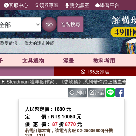
客服中心
領券專區
藝文講座
學習平台
進階搜尋
GO
、
、
果歷史是一群喵
暑期推薦
國際布克獎 臺灣漫
、
黎曼猜想
偉大的迷走神經
子
文具選物
漫畫
教科考用
165反詐騙
Steadman 獲年度作家，《史坎德》系列帶你踏上熱血奇幻旅程
列印
評論
人民幣定價：1680 元
定價
：NT$ 10080 元
優惠價
：
87
折
8770
元
若需訂購本書，請電洽客服 02-25006600[分機
130、131]。