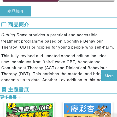
商品簡介
商品簡介
Cutting Down
provides
a practical and accessible
treatment programme based on Cognitive Behaviour
Therapy (CBT) principles for young people who self-harm.
This fully revised and updated second edition includes
new techniques from ‘third’ wave CBT, Acceptance
Commitment Therapy (ACT) and Dialectical Behaviour
Therapy (DBT). This enriches the material and brings the
More
concepts up to date. Another key addition to this new
edition is the inclusion of strategies for young people who
主題書展
engage in suicidal behaviour. The manual is evidence
更多書展
based and focuses on a flexible and formulation driven
model to direct treatment in around 15 sessions for young
people and six sessions for parents and caregivers. It
provides a clear structure for each session and an easy-