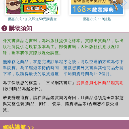
to-follow outline on how the therapist should deliver each
session. The content of each session is supported by
handouts and worksheets which can be used within
優惠方式：
加入即送50元購書金
優惠方式：
19折起
sessions or as homework between sessions.
購物須知
Enhanced with online resources, the workbook will be
外文書商品之書封，為出版社提供之樣本。實際出貨商品，以出
useful for all professionals working with young people who
版社所提供之現有版本為主。部份書籍，因出版社供應狀況特
self-harm across a wide range of settings from schools,
殊，匯率將依實際狀況做調整。
primary care and voluntary sector, to community mental
health services and inpatient units.
無庫存之商品，在您完成訂單程序之後，將以空運的方式為你下
單調貨。為了縮短等待的時間，建議您將外文書與其他商品分開
下單，以獲得最快的取貨速度，平均調貨時間為1~2個月。
為了保護您的權益，「三民網路書店」
提供會員七日商品鑑賞期
(收到商品為起始日)。
若要辦理退貨，請在商品鑑賞期內寄回，且商品必須是全新狀態
與完整包裝(商品、附件、發票、隨貨贈品等)否則恕不接受退
貨。
網站導航 >>