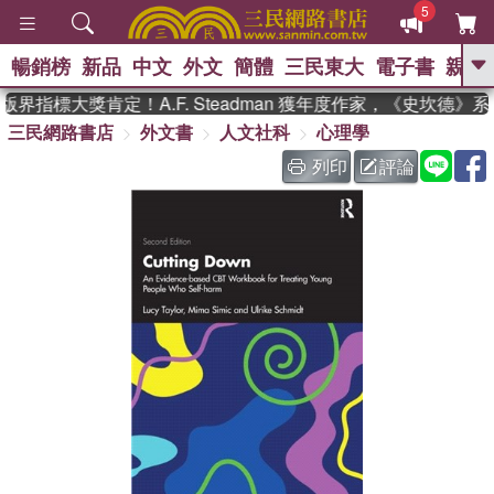
5
暢銷榜
新品
中文
外文
簡體
三民東大
電子書
親子
GO
界指標大獎肯定！A.F. Steadman 獲年度作家，《史坎德》
三民網路書店
外文書
人文社科
心理學
、
熱搜：
東野圭吾
高希均教授回憶錄
、
、
、
The Odyssey
父親節
如果歷
列印
評論
、
、
史是一群喵
暑期推薦
國際布克
、
、
獎 臺灣漫遊錄
方念華
台灣的李
、
、
登輝時代
數學女孩：黎曼猜想
偉大的迷走神經