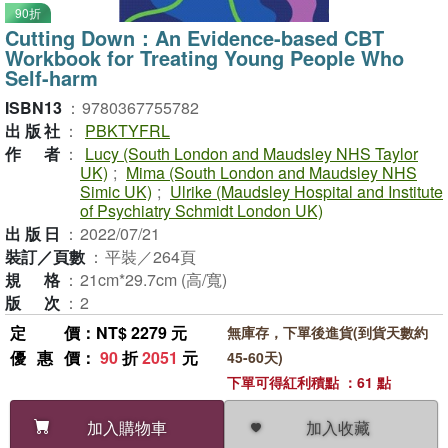
90折
Cutting Down：An Evidence-based CBT
Workbook for Treating Young People Who
Self-harm
ISBN13
：
9780367755782
出版社
：
PBKTYFRL
作者
：
Lucy (South London and Maudsley NHS Taylor
UK)
;
Mima (South London and Maudsley NHS
Simic UK)
;
Ulrike (Maudsley Hospital and Institute
of Psychiatry Schmidt London UK)
出版日
：
2022/07/21
裝訂／頁數
：
平裝／264頁
規格
：
21cm*29.7cm (高/寬)
版次
：
2
定價
：NT$ 2279 元
無庫存，下單後進貨(到貨天數約
優惠價
：
90
折
2051
元
45-60天)
下單可得紅利積點 ：61 點
加入收藏
加入購物車