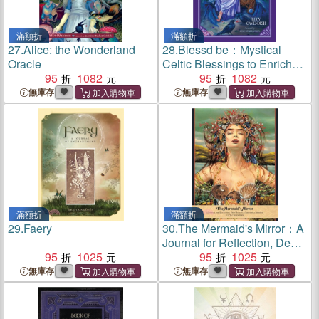
滿額折
滿額折
27.
Alice: the Wonderland
28.
Blessd be：Mystical
Oracle
Celtic Blessings to Enrich
95
1082
and Empower
95
1082
無庫存
無庫存
滿額折
滿額折
29.
Faery
30.
The Mermaid's Mirror：A
Journal for Reflection, Deep
95
1025
Healing and Emotional
95
1025
Freedom
無庫存
無庫存