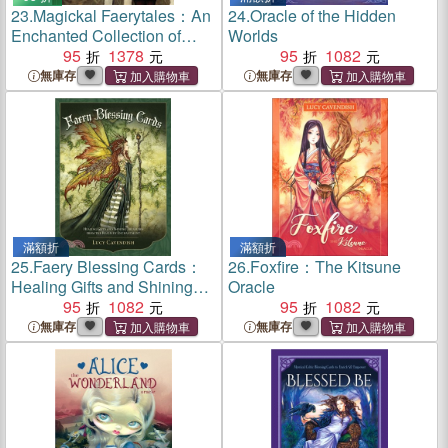
23.
Magickal Faerytales：An
24.
Oracle of the Hidden
Enchanted Collection of
Worlds
Retold Tales
95
1378
95
1082
無庫存
無庫存
滿額折
滿額折
25.
Faery Blessing Cards：
26.
Foxfire：The Kitsune
Healing Gifts and Shining
Oracle
Treasures from the Realm of
95
1082
95
1082
Enchantment
無庫存
無庫存