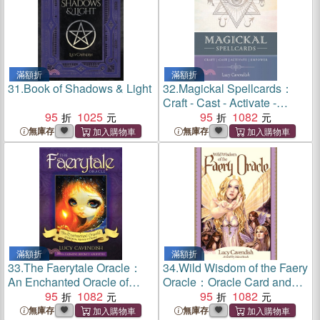
滿額折
滿額折
31.
Book of Shadows & Light
32.
Magickal Spellcards：
Craft - Cast - Activate -
95
1025
Empower
95
1082
無庫存
無庫存
滿額折
滿額折
33.
The Faerytale Oracle：
34.
Wild Wisdom of the Faery
An Enchanted Oracle of
Oracle：Oracle Card and
Initiation, Mystery & Destiny
95
1082
Book Set
95
1082
無庫存
無庫存