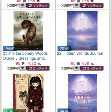
into a Quest of the Soul
95
968
Blessings and Solitude
95
968
無庫存
無庫存
滿額折
滿額折
21.
Into the Lonely Woods
22.
Hidden Worlds Journal
Oracle：Blessings and
Messages for Times of
95
1082
95
968
Solitude and Isolation
無庫存
無庫存
95 折
滿額折