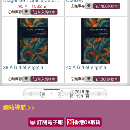
Dragonfae：Oracle Card
Cookery
and Book Set
95
1082
無庫存
無庫存
39.
A Girl of Virginia
40.
A Girl of Virginia
無庫存
無庫存
共
7915
筆
第
198
頁
網站導航 >>