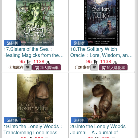
滿額折
滿額折
17.
Sisters of the Sea：
18.
The Solitary Witch
Healing Magicks from the
Oracle：Lore, Wisdom, and
Mermaids
95
1138
Light for Your Magickal Path
95
1138
無庫存
無庫存
滿額折
滿額折
19.
Into the Lonely Woods：
20.
Into the Lonely Woods
Transforming Loneliness
Journal：A Journal of