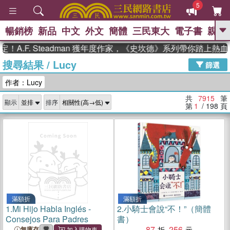
5
暢銷榜
新品
中文
外文
簡體
三民東大
電子書
親子
GO
. Steadman 獲年度作家，《史坎德》系列帶你踏上熱血奇幻旅
搜尋結果
/
Lucy
、
熱搜：
東野圭吾
高希均教授回憶錄
篩選
、
、
、
The Odyssey
父親節
如果歷
作者：Lucy
、
、
史是一群喵
暑期推薦
國際布克
、
、
獎 臺灣漫遊錄
方念華
台灣的李
共
7915
筆
顯示
排序
、
、
登輝時代
數學女孩：黎曼猜想
第
1
/ 198
頁
偉大的迷走神經
滿額折
滿額折
1.
Mi Hijo Habla Inglés -
2.
小騎士會說“不！”（簡體
Consejos Para Padres
書）
87
256
無庫存