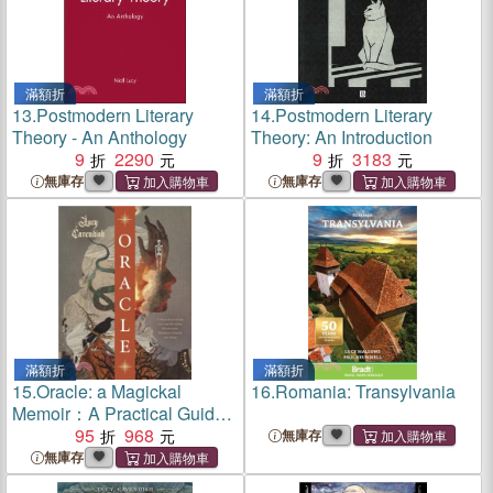
滿額折
滿額折
13.
Postmodern Literary
14.
Postmodern Literary
Theory - An Anthology
Theory: An Introduction
9
2290
9
3183
無庫存
無庫存
滿額折
滿額折
15.
Oracle: a Magickal
16.
Romania: Transylvania
Memoir：A Practical Guide
to Card Reading, Divination,
95
968
無庫存
Prophecy, Omens and Seers
無庫存