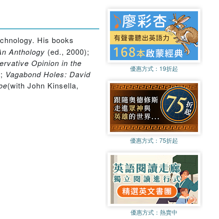
echnology. His books
An Anthology
(ed., 2000);
vative Opinion in the
優惠方式：
19折起
);
Vagabond Holes: David
oe
(with John Kinsella,
優惠方式：
75折起
優惠方式：
熱賣中