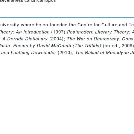
University where he co-founded the Centre for Culture and T
heory: An Introduction
(1997);
Postmodern Literary Theory: 
;
A Derrida Dictionary
(2004);
The War on Democracy: Conser
Waste: Poems by David McComb (The Triffids)
(co-ed., 2009
 and Loathing Downunder
(2010);
The Ballad of Moondyne J