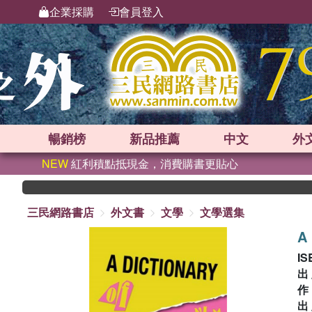
企業採購
會員登入
暢銷榜
新品
推薦
中文
外
NEW
紅利積點抵現金，消費購書更貼心
三民網路書店
外文書
文學
文學選集
A 
IS
出
出