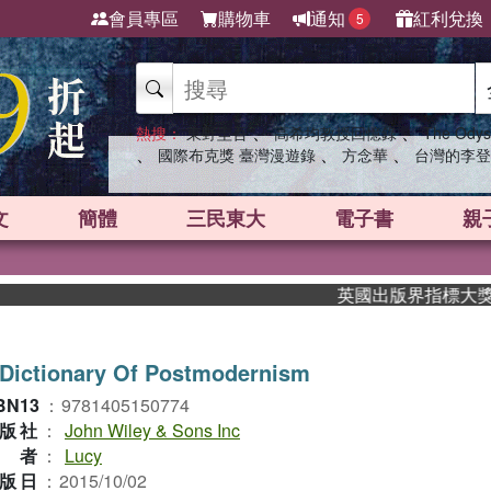
會員專區
購物車
通知
紅利兌換
5
、
、
熱搜：
東野圭吾
高希均教授回憶錄
The Odys
、
、
、
國際布克獎 臺灣漫遊錄
方念華
台灣的李登
文
簡體
三民東大
電子書
親
英國出版界指標大獎肯定！A
Dictionary Of Postmodernism
BN13
：
9781405150774
版社
：
John Wiley & Sons Inc
作者
：
Lucy
版日
：
2015/10/02