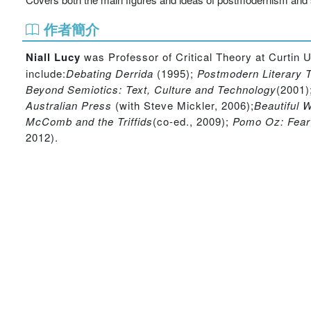
作者簡介
Niall Lucy
was Professor of Critical Theory at Curtin 
include:
Debating Derrida
(1995);
Postmodern Literary T
Beyond Semiotics: Text, Culture and Technology
(2001)
Australian Press
(with Steve Mickler, 2006);
Beautiful 
McComb and the Triffids
(co-ed., 2009);
Pomo Oz: Fear
2012).