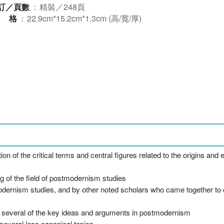
訂／頁數
：
精裝／248頁
規格
：
22.9cm*15.2cm*1.3cm (高/寬/厚)
ion of the critical terms and central figures related to the origins and
 of the field of postmodernism studies
tmodernism studies, and by other noted scholars who came together t
 of several of the key ideas and arguments in postmodernism
everal less canonical topics