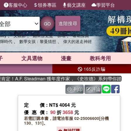
客服中心
領券專區
藝文講座
學習平台
進階搜尋
GO
、
、
、
sey
父親節
如果歷史是一群喵
暑期推薦
、
、
輝時代
數學女孩：黎曼猜想
偉大的迷走神經
子
文具選物
漫畫
教科考用
165反詐騙
.F. Steadman 獲年度作家，《史坎德》系列帶你踏上熱血奇
列印
評論
定價
：NT$ 4064 元
優惠價
：
90
折
3658
元
若需訂購本書，請電洽客服 02-25006600[分機
130、131]。
無法訂購