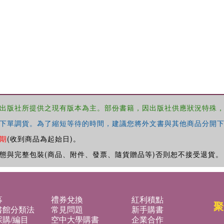
出版社所提供之現有版本為主。部份書籍，因出版社供應狀況特殊
下單調貨。為了縮短等待的時間，建議您將外文書與其他商品分開下
期
(收到商品為起始日)。
態與完整包裝(商品、附件、發票、隨貨贈品等)否則恕不接受退貨。
募
禮券兌換
紅利積點
聚
書館分類法
常見問題
新手購書
購/編目
空中大學購書
企業合作