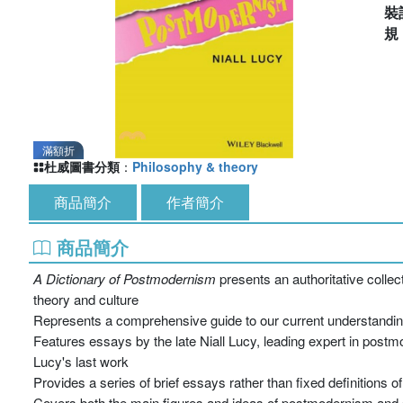
裝
滿額折
杜威圖書分類
：
Philosophy & theory
商品簡介
作者簡介
商品簡介
A Dictionary of Postmodernism
presents an authoritative collect
theory and culture
Represents a comprehensive guide to our current understanding
Features essays by the late Niall Lucy, leading expert in pos
Lucy's last work
Provides a series of brief essays rather than fixed definitions
Covers both the main figures and ideas of postmodernism and s