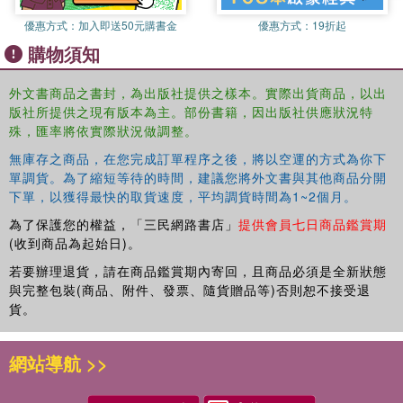
Introduction to the key statistical techniques used in the evaluation
優惠方式：
加入即送50元購書金
優惠方式：
19折起
of forensic evidence
購物須知
Includes end of chapter exercises to enhance student
understanding
外文書商品之書封，為出版社提供之樣本。實際出貨商品，以出
Numerous examples taken from forensic science to put the subject
版社所提供之現有版本為主。部份書籍，因出版社供應狀況特
into context
殊，匯率將依實際狀況做調整。
無庫存之商品，在您完成訂單程序之後，將以空運的方式為你下
單調貨。為了縮短等待的時間，建議您將外文書與其他商品分開
下單，以獲得最快的取貨速度，平均調貨時間為1~2個月。
為了保護您的權益，「三民網路書店」
提供會員七日商品鑑賞期
(收到商品為起始日)。
若要辦理退貨，請在商品鑑賞期內寄回，且商品必須是全新狀態
與完整包裝(商品、附件、發票、隨貨贈品等)否則恕不接受退
貨。
網站導航 >>