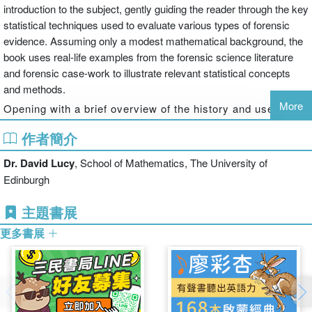
introduction to the subject, gently guiding the reader through the key
statistical techniques used to evaluate various types of forensic
evidence. Assuming only a modest mathematical background, the
book uses real-life examples from the forensic science literature
and forensic case-work to illustrate relevant statistical concepts
and methods.
More
Opening with a brief overview of the history and use of
statistics within forensic science, the text then goes on to
作者簡介
introduce statistical techniques commonly used to
examine data obtained during laboratory experiments.
Dr. David Lucy
, School of Mathematics, The University of
There is a strong emphasis on the evaluation of scientific
Edinburgh
observation as evidence and modern Bayesian
approaches to interpreting forensic data for the courts.
主題書展
The analysis of key forms of evidence are discussed
更多書展
throughout with a particular focus on DNA, fibres and
glass.
An invaluable introduction to the statistical interpretation of
forensic evidence; this book will be invaluable for all
undergraduates taking courses in forensic science.