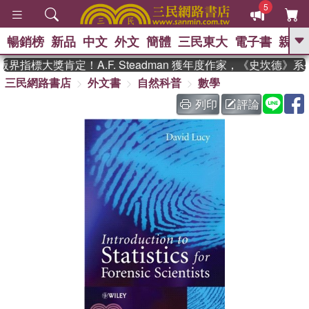
5
暢銷榜
新品
中文
外文
簡體
三民東大
電子書
親子
GO
界指標大獎肯定！A.F. Steadman 獲年度作家，《史坎德》
三民網路書店
外文書
自然科普
數學
、
、
熱搜：
東野圭吾
The Odyssey
、
、
父親節
如果歷史是一群喵
暑期
列印
評論
、
、
推薦
國際布克獎 臺灣漫遊錄
方
、
、
念華
台灣的李登輝時代
數學女
、
孩：黎曼猜想
偉大的迷走神經