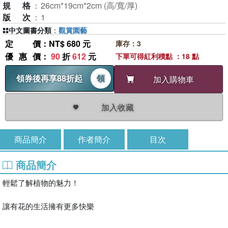
規格
：
26cm*19cm*2cm (高/寬/厚)
版次
：
1
中文圖書分類
：
觀賞園藝
定價
：NT$ 680 元
庫存：3
優惠價
：
90
折
612
元
下單可得紅利積點 ：18 點
領券後再享88折起
領
加入購物車
加入收藏
商品簡介
作者簡介
目次
商品簡介
輕鬆了解植物的魅力！
讓有花的生活擁有更多快樂