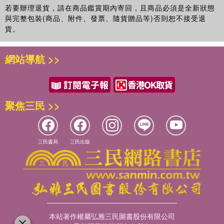
市，也找不到他們本人！
蘭花………40
若要辦理退貨，請在商品鑑賞期內寄回，且商品必須是全新狀態
與完整包裝(商品、附件、發票、隨貨贈品等)否則恕不接受退
本書冊照片拍攝精美、印刷清晰，每一種花材都附有在花市所見完
嘉德麗雅蘭………42
貨。
整花材全身照供參考，讓你從花莖樣態、葉子與花型等，對於花材
大小與搭配裝飾有概念，在出門採購前就有初步配置藍圖與花材清
蝴蝶蘭………43
網站導航 >>
單，更拍攝花材細部與背面等照片，以及令人驚豔的不同品種，讓
你掌握細節。
國蘭………44
萬代蘭………45
聚焦三民 >>
頼鼸花材面貌百科，你家就是超大型花店
莫氏蘭………46
每一種花材的介紹頁中，都會附上插花前的花材如何整理、插花裝
石斛蘭………47
三民書局
三民出版
飾運用重點、花材大小(Cm)、花莖高度、瓶插壽命時間、切花上
市期間、換水頻率建議與是否適合做成乾燥花等，相關你需要的各
火焰蜘蛛蘭………48
式各樣花材運用知識與資料通通整理成表格給你，清楚易懂也方便
簡易查詢。
蜻蜓萬代蘭………48
本站著作權屬弘雅三民圖書股份有限公司