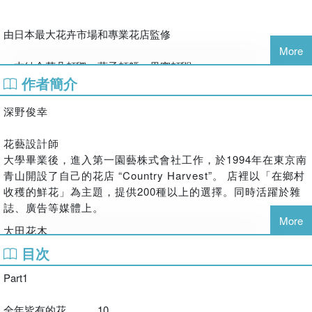
由日本最大花卉市場和專業花店監修
More
一本結合花朵頼鼷、葉子頼鼿、果實頼鼰
作者簡介
知識和使用方法的詳細圖鑑
深野俊幸
花藝設計師
大學畢業後，進入第一園藝株式會社工作，於1994年在東京南
頼鼸花名資訊&花的身世故事、特色通通告訴你
青山開設了自己的花店 “Country Harvest”。 店裡以「在鄉村
收穫的鮮花」為主題，提供200種以上的選擇。同時活躍於雜
你認識多少種花兒呢? 你知道有些植物的葉子也很美可以拿來妝點
誌、廣告等媒體上。
空間嗎？原來植物們的果實也千姿百樣、可愛又充滿造型，而且認
More
識更多你不太熟悉的花材後，相信對於空間裝飾或是想送人花禮
大田花木
時，你的眼光與品味，絕對比別人更獨特！
目次
日本最大花卉市場之一
Part1
以數量和價值而言，大田花木是日本最大的花卉市場之一，也
是世界第三大花卉市場，為營運東京．大田市場花木部的流通
頼鼼同一種花竟然品種百百種
全年皆有的花………10
業者之一。作為花木生產者、零售和量販店的連接橋梁，與超