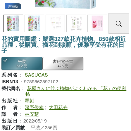
滿額折
花的實用圖鑑：嚴選327款花卉植物、850款相近
品種，從購買、插花到照顧，優雅享受有花的日
子
平裝
書紐電子書
612 元
476 元
系列名
：
SASUGAS
ISBN13
：
9789862897102
替代書名
：
花屋さんに並ぶ植物がよくわかる 「花」の便利
帖
出版社
：
墨刻
作者
：
深野俊幸
;
大田花卉
譯者
：
林安慧
出版日
：
2022/05/19
裝訂／頁數
：
平裝／256頁