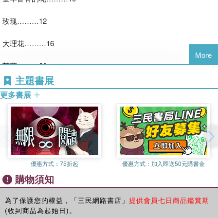
過4000個生產者與進口商合作，每天處理各式各樣的植物。
同一種花竟然有這麼多不同的花形！單瓣、複瓣、圓形、變異型、
玫瑰………12
譯者簡介
單輪花、叢開花…等，除了花形不同，更有許多很棒的品種選擇、
林安慧
顏色等，多知道一些，讓下次家居插花裝飾空間時，即使每次都只
大理花………16
想選同一種花，但透過不同品種，也能次次都充滿新鮮感呢！
土到會掉渣的金牛座女子，熱愛一切與美有關的事物，從美
More
食、美景到美色都來者不拒，經由翻譯，任意徜徉在無垠書海
菊花………20
間。
主題書展
洋桔梗………24
更多書展
頼鼸買花也要精挑細選
繡球花………27
健康的花兒怎麼挑才能增長瓶插賞花期限壽命？從葉子、從花瓣、
從花苞…，花店老闆不告訴你的辨別秘密，本書一一教你怎麼挑
康乃馨………30
選。
非洲菊………33
優惠方式：
75折起
優惠方式：
加入即送50元購書金
購物須知
百合………36
頼鼼精美花卉照片、不同角度通通拍給你看
海芋………39
為了保護您的權益，「三民網路書店」
提供會員七日商品鑑賞期
看植物冊最怕圖片模糊不清、拍攝角度又奇異到讓人即使到了花
(收到商品為起始日)。