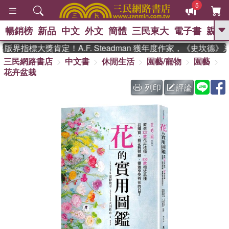
5
暢銷榜
新品
中文
外文
簡體
三民東大
電子書
親子
GO
界指標大獎肯定！A.F. Steadman 獲年度作家，《史坎德》
三民網路書店
中文書
休閒生活
園藝/寵物
園藝
、
、
熱搜：
東野圭吾
The Odyssey
花卉盆栽
、
、
父親節
如果歷史是一群喵
暑期
、
、
推薦
國際布克獎 臺灣漫遊錄
方
列印
評論
、
、
念華
台灣的李登輝時代
數學女
、
孩：黎曼猜想
偉大的迷走神經