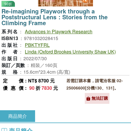
90折
Re-imagining Playwork through a
Poststructural Lens：Stories from the
Climbing Frame
系列名
：
Advances in Playwork Research
ISBN13
：
9781032028415
出版社
：
PBKTYFRL
作者
：
Linda (Oxford Brookes University Shaw UK)
出版日
：
2022/07/30
裝訂／頁數
：
精裝／160頁
規格
：
15.6cm*23.4cm (高/寬)
定價
：NT$ 8700 元
若需訂購本書，請電洽客服 02-
優惠價
：
90
折
7830
元
25006600[分機130、131]。
無法訂購
商品簡介
商品簡介