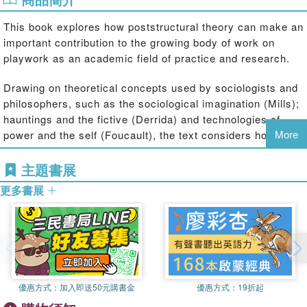
This book explores how poststructural theory can make an
important contribution to the growing body of work on
playwork as an academic field of practice and research.
Drawing on theoretical concepts used by sociologists and
philosophers, such as the sociological imagination (Mills);
hauntings and the fictive (Derrida) and technologies of
More
power and the self (Foucault), the text considers how
these devices may be methodologically productive for
playwork research. It reframes research into children and
主題書展
childhood as a process in which research and practice are
更多書展
connected but diverse skills. The book raises questions
around power and voice, and highlights the complexity of
research which involves human participants and their
roles as researcher and/or researched. Chapters relate
concepts from post-structural, feminist research and
frame them within the context of playwork practice through
優惠方式：
加入即送50元購書金
優惠方式：
19折起
the use of vignettes constructed from stories told by