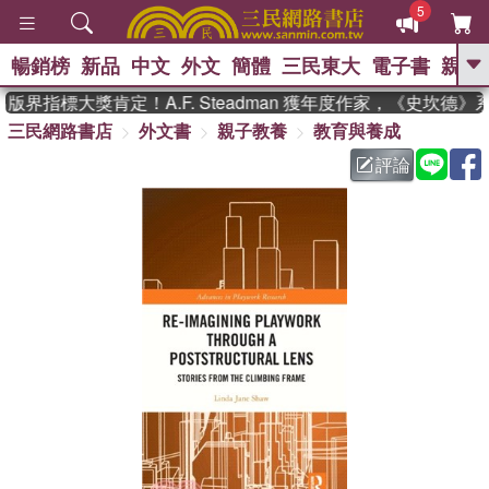
5
暢銷榜
新品
中文
外文
簡體
三民東大
電子書
親子
GO
版界指標大獎肯定！A.F. Steadman 獲年度作家，《史坎德
三民網路書店
外文書
親子教養
教育與養成
、
熱搜：
東野圭吾
高希均教授回憶錄
、
、
、
The Odyssey
父親節
如果歷
評論
、
、
史是一群喵
暑期推薦
國際布克
、
、
獎 臺灣漫遊錄
方念華
台灣的李
、
、
登輝時代
數學女孩：黎曼猜想
偉大的迷走神經