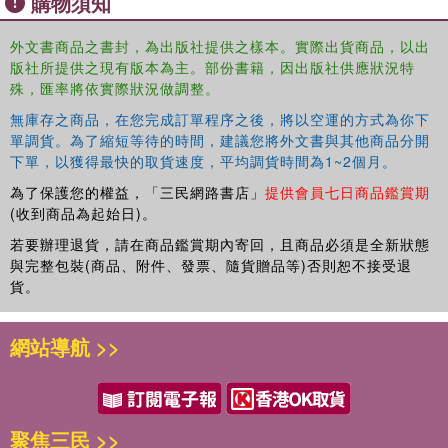
購物須知
playwork practitioners and the children with whom they
work.
外文書商品之書封，為出版社提供之樣本。實際出貨商品，以出
A valuable addition to an emerging academic field, this
版社所提供之現有版本為主。部份書籍，因出版社供應狀況特
殊，匯率將依實際狀況做調整。
book will be of great interest to researchers and students
in the fields of playwork research, education and youth
無庫存之商品，在您完成訂單程序之後，將以空運的方式為你下
studies, early childhood students, and the sociology of
單調貨。為了縮短等待的時間，建議您將外文書與其他商品分開
education.
下單，以獲得最快的取貨速度，平均調貨時間為1~2個月。
為了保護您的權益，「三民網路書店」
提供會員七日商品鑑賞期
(收到商品為起始日)。
若要辦理退貨，請在商品鑑賞期內寄回，且商品必須是全新狀態
與完整包裝(商品、附件、發票、隨貨贈品等)否則恕不接受退
貨。
網站導航 >>
聚焦三民 >>