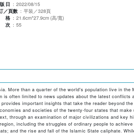
版日
：
2022/08/15
訂／頁數
：
平裝／328頁
規格
：
21.6cm*27.9cm (高/寬)
版次
：
55
. More than a quarter of the world's population live in the
is often limited to news updates about the latest conflicts a
rovides important insights that take the reader beyond the h
 economies and societies of the twenty-four states that make 
ext, through an examination of major civilizations and key hi
gion, including the struggles of ordinary people to achieve 
ts; and the rise and fall of the Islamic State caliphate. Whil