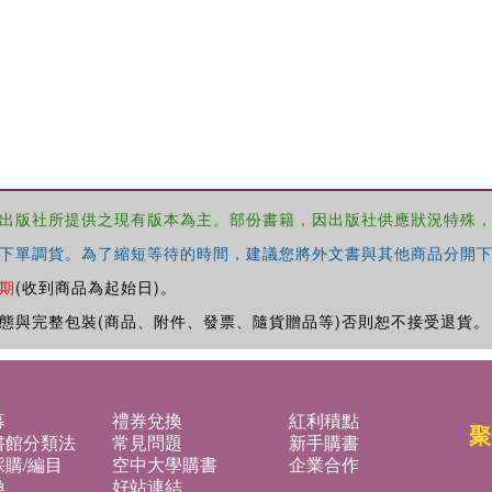
出版社所提供之現有版本為主。部份書籍，因出版社供應狀況特殊
下單調貨。為了縮短等待的時間，建議您將外文書與其他商品分開下
期
(收到商品為起始日)。
態與完整包裝(商品、附件、發票、隨貨贈品等)否則恕不接受退貨。
募
禮券兌換
紅利積點
聚
書館分類法
常見問題
新手購書
購/編目
空中大學購書
企業合作
換
好站連結