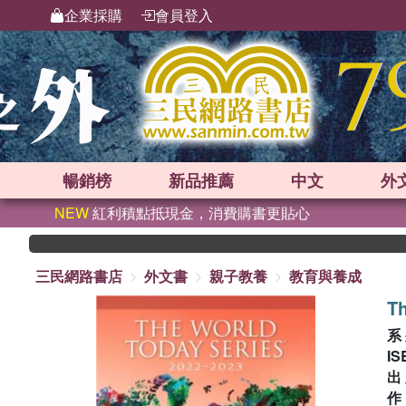
企業採購
會員登入
暢銷榜
新品
推薦
中文
外
NEW
紅利積點抵現金，消費購書更貼心
三民網路書店
外文書
親子教養
教育與養成
Th
系
IS
出