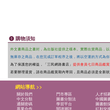
購物須知
外文書商品之書封，為出版社提供之樣本。實際出貨商品，以
無庫存之商品，在您完成訂單程序之後，將以空運的方式為你
為了保護您的權益，「三民網路書店」
提供會員七日商品鑑賞
若要辦理退貨，請在商品鑑賞期內寄回，且商品必須是全新狀
網站導航 >>
關於我們
門市專區
人才招
中文分類
圖書分類法
中國圖
通關密碼
學習平台
圖書館採
異業合作
閱讀潮評
紅利兌