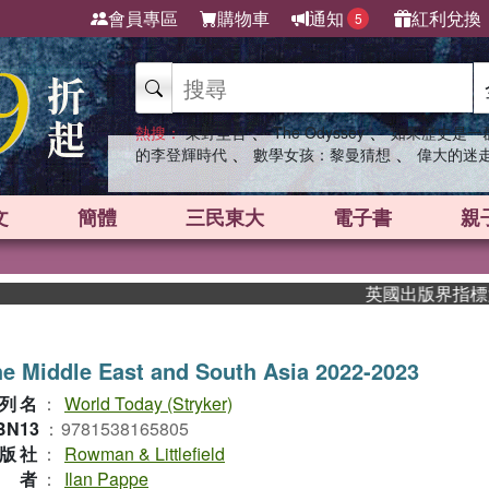
會員專區
購物車
通知
紅利兌換
5
、
、
熱搜：
東野圭吾
The Odyssey
如果歷史是一
、
、
的李登輝時代
數學女孩：黎曼猜想
偉大的迷
文
簡體
三民東大
電子書
親
英國出版界指標大獎肯定
e Middle East and South Asia 2022-2023
列名
：
World Today (Stryker)
BN13
：
9781538165805
版社
：
Rowman & Littlefield
作者
：
Ilan Pappe