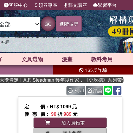
客服中心
領券專區
藝文講座
學習平台
進階搜尋
GO
、
、
、
群喵
國際布克獎 臺灣漫遊錄
方念華
台灣
走神經
子
文具選物
漫畫
教科考用
165反詐騙
！A.F. Steadman 獲年度作家，《史坎德》系列帶你踏上熱
列印
評論
定價
：NT$ 1099 元
優惠價
：
90
折
989
元
加入購物車
加入收藏