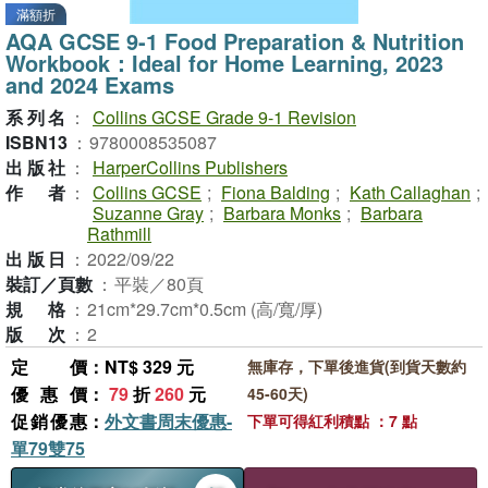
滿額折
AQA GCSE 9-1 Food Preparation & Nutrition
Workbook：Ideal for Home Learning, 2023
and 2024 Exams
系列名
：
Collins GCSE Grade 9-1 Revision
ISBN13
：
9780008535087
出版社
：
HarperCollins Publishers
作者
：
Collins GCSE
;
Fiona Balding
;
Kath Callaghan
;
Suzanne Gray
;
Barbara Monks
;
Barbara
Rathmill
出版日
：
2022/09/22
裝訂／頁數
：
平裝／80頁
規格
：
21cm*29.7cm*0.5cm (高/寬/厚)
版次
：
2
定價
：NT$ 329 元
無庫存，下單後進貨(到貨天數約
優惠價
：
79
折
260
元
45-60天)
促銷優惠
：
外文書周末優惠-
下單可得紅利積點 ：7 點
單79雙75