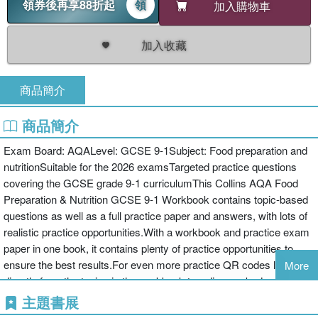
領券後再享88折起
領
加入購物車
加入收藏
商品簡介
商品簡介
Exam Board: AQALevel: GCSE 9-1Subject: Food preparation and
nutritionSuitable for the 2026 examsTargeted practice questions
covering the GCSE grade 9-1 curriculumThis Collins AQA Food
Preparation & Nutrition GCSE 9-1 Workbook contains topic-based
questions as well as a full practice paper and answers, with lots of
realistic practice opportunities.With a workbook and practice exam
paper in one book, it contains plenty of practice opportunities to
ensure the best results.For even more practice QR codes link
More
directly from the topics in the workbook to online worked solution
videos.Includes:• selection of questions covering each topic• topic-
主題書展
by-topic practice• complete exam-style paper• online video