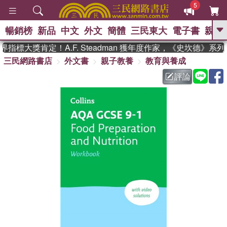
5
暢銷榜
新品
中文
外文
簡體
三民東大
電子書
親子
GO
指標大獎肯定！A.F. Steadman 獲年度作家，《史坎德》系
三民網路書店
外文書
親子教養
教育與養成
、
熱搜：
東野圭吾
高希均教授回憶錄
、
、
、
The Odyssey
父親節
如果歷
評論
、
、
史是一群喵
暑期推薦
國際布克
、
、
獎 臺灣漫遊錄
方念華
台灣的李
、
、
登輝時代
數學女孩：黎曼猜想
偉大的迷走神經