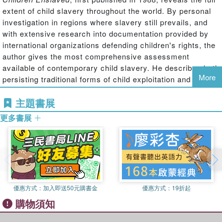
extent of child slavery throughout the world. By personal
investigation in regions where slavery still prevails, and
with extensive research into documentation provided by
international organizations defending children's rights, the
author gives the most comprehensive assessment
available of contemporary child slavery. He describes both
More
persisting traditional forms of child exploitation and
modern abuses and deprivations of freedom, including
主題書展
child migrant workers and those involved in the
manufacturing industry, and the desolate world of child
更多書展
pornography and sexual exploitation.
優惠方式：
加入即送50元購書金
優惠方式：
19折起
購物須知