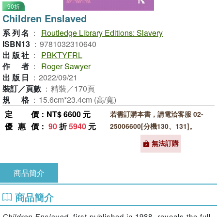
90折
Children Enslaved
系列名
：
Routledge Library Editions: Slavery
ISBN13
：
9781032310640
出版社
：
PBKTYFRL
作者
：
Roger Sawyer
出版日
：
2022/09/21
裝訂／頁數
：
精裝／170頁
規格
：
15.6cm*23.4cm (高/寬)
定價
：NT$ 6600 元
若需訂購本書，請電洽客服 02-
優惠價
：
90
折
5940
元
25006600[分機130、131]。
無法訂購
商品簡介
商品簡介
Children Enslaved
, first published in 1988, reveals the full