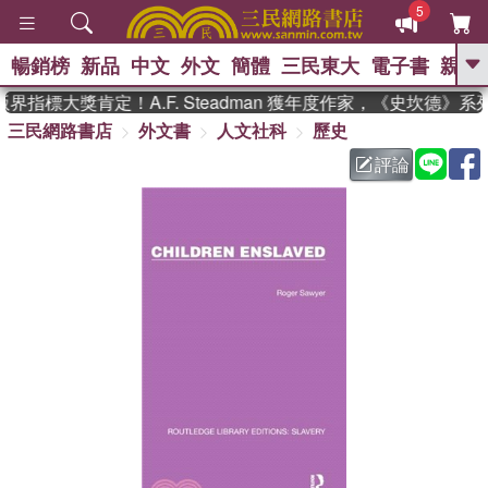
5
暢銷榜
新品
中文
外文
簡體
三民東大
電子書
親子
GO
界指標大獎肯定！A.F. Steadman 獲年度作家，《史坎德》
三民網路書店
外文書
人文社科
歷史
、
熱搜：
東野圭吾
高希均教授回憶錄
、
、
、
The Odyssey
父親節
花開錦
評論
、
、
、
繡
暑期推薦
方念華
台灣的
、
李登輝時代
數學女孩：黎曼猜想
、
、
偉大的迷走神經
如果歷史是一
、
群喵
臺灣漫遊錄