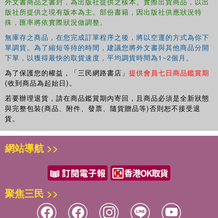
外文書商品之書封，為出版社提供之樣本。實際出貨商品，以出
dance
Artifice
, choreographed by Jerry Pearson, is
版社所提供之現有版本為主。部份書籍，因出版社供應狀況特
sequentially explored throughout the book to convey key
殊，匯率將依實際狀況做調整。
concepts. "Further Reflections" conclude each chapter,
無庫存之商品，在您完成訂單程序之後，將以空運的方式為你下
written by a diverse group of renowned professionals,
單調貨。為了縮短等待的時間，建議您將外文書與其他商品分開
inviting young designers directly into the world of lighting
下單，以獲得最快的取貨速度，平均調貨時間為1~2個月。
design.
為了保護您的權益，「三民網路書店」
提供會員七日商品鑑賞期
This textbook is for use in Lighting Design and Design for
(收到商品為起始日)。
Dance Lighting courses at the university level, along with
若要辦理退貨，請在商品鑑賞期內寄回，且商品必須是全新狀態
professional training programs.
與完整包裝(商品、附件、發票、隨貨贈品等)否則恕不接受退
貨。
網站導航 >>
聚焦三民 >>