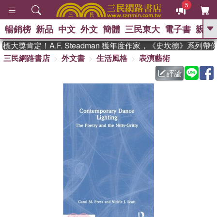
5
暢銷榜
新品
中文
外文
簡體
三民東大
電子書
親子
GO
大獎肯定！A.F. Steadman 獲年度作家，《史坎德》系列帶
三民網路書店
外文書
生活風格
表演藝術
、
熱搜：
東野圭吾
高希均教授回憶錄
、
、
、
The Odyssey
父親節
花開錦
評論
、
、
、
繡
暑期推薦
方念華
台灣的
、
李登輝時代
數學女孩：黎曼猜想
、
、
偉大的迷走神經
如果歷史是一
、
群喵
臺灣漫遊錄