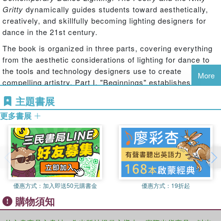
Gritty
dynamically guides students toward aesthetically,
creatively, and skillfully becoming lighting designers for
dance in the 21st century.
The book is organized in three parts, covering everything
from the aesthetic considerations of lighting for dance to
the tools and technology designers use to create
More
compelling artistry. Part I, "Beginnings" establishes
context, explaining the structure of the book and
主題書展
illuminating the history of contemporary dance and
更多書展
lighting. Part II, "The Poetry" elaborates on the key artistic
and aesthetic elements of contemporary dance lighting:
visual narrative; controllable functions and qualities of
light; use of space, color, and time; importance and
intricacies of collaboration; and continual effects and
evolution of technology. Part III, "The Nitty-Gritty" steers
students through the technical knowledge and skills
優惠方式：
加入即送50元購書金
優惠方式：
19折起
necessary to design lighting, including understanding your
購物須知
tools and positioning instruments; creating layered light
plots; organizing extensive paperwork; and archiving. The