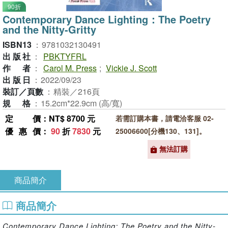
90折
Contemporary Dance Lighting：The Poetry
and the Nitty-Gritty
ISBN13
：
9781032130491
出版社
：
PBKTYFRL
作者
：
Carol M. Press
;
Vickie J. Scott
出版日
：
2022/09/23
裝訂／頁數
：
精裝／216頁
規格
：
15.2cm*22.9cm (高/寬)
定價
：NT$ 8700 元
若需訂購本書，請電洽客服 02-
優惠價
：
90
折
7830
元
25006600[分機130、131]。
無法訂購
商品簡介
商品簡介
Contemporary Dance Lighting: The Poetry and the Nitty-