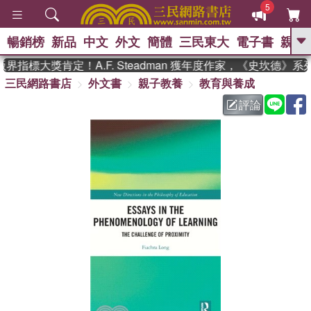
5
暢銷榜
新品
中文
外文
簡體
三民東大
電子書
親子
GO
指標大獎肯定！A.F. Steadman 獲年度作家，《史坎德》
三民網路書店
外文書
親子教養
教育與養成
、
熱搜：
東野圭吾
高希均教授回憶錄
、
、
、
The Odyssey
父親節
如果歷
評論
、
、
史是一群喵
暑期推薦
國際布克
、
、
獎 臺灣漫遊錄
方念華
台灣的李
、
、
登輝時代
數學女孩：黎曼猜想
偉大的迷走神經