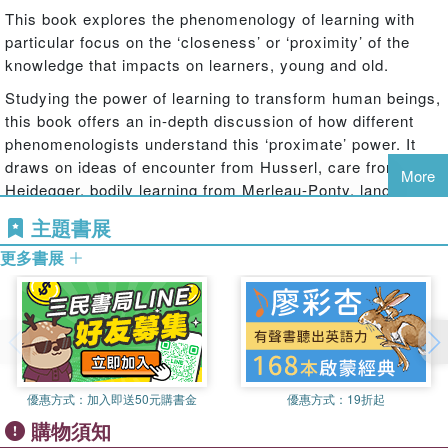
This book explores the phenomenology of learning with
particular focus on the ‘closeness’ or ‘proximity’ of the
knowledge that impacts on learners, young and old.
Studying the power of learning to transform human beings,
this book offers an in-depth discussion of how different
phenomenologists understand this ‘proximate’ power. It
draws on ideas of encounter from Husserl, care from
More
Heidegger, bodily learning from Merleau-Ponty, language
from Foucault, omnipotence from Winnicott and
主題書展
recognition from Honneth. The book examines how
更多書展
phenomenological insight can explain the character of
radical learning.
The book will appeal to academics and post-graduate
students in the fields of philosophy of education,
educational psychology, teaching, and learning.
優惠方式：
加入即送50元購書金
優惠方式：
19折起
購物須知