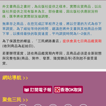
外文書商品之書封，為出版社提供之樣本。實際出貨商品，以出
版社所提供之現有版本為主。部份書籍，因出版社供應狀況特
殊，匯率將依實際狀況做調整。
無庫存之商品，在您完成訂單程序之後，將以空運的方式為你下
單調貨。為了縮短等待的時間，建議您將外文書與其他商品分開
下單，以獲得最快的取貨速度，平均調貨時間為1~2個月。
為了保護您的權益，「三民網路書店」
提供會員七日商品鑑賞期
(收到商品為起始日)。
若要辦理退貨，請在商品鑑賞期內寄回，且商品必須是全新狀態
與完整包裝(商品、附件、發票、隨貨贈品等)否則恕不接受退
貨。
網站導航 >>
聚焦三民 >>