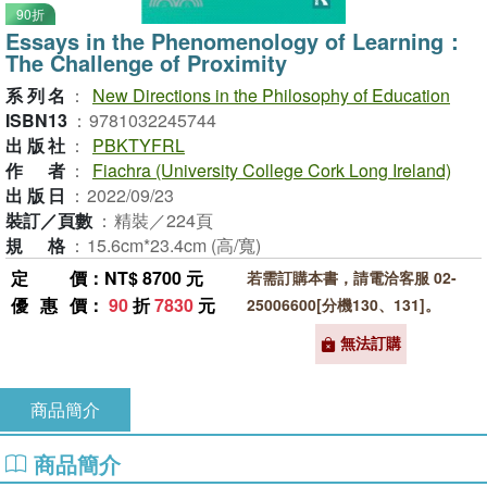
90折
Essays in the Phenomenology of Learning：
The Challenge of Proximity
系列名
：
New Directions in the Philosophy of Education
ISBN13
：
9781032245744
出版社
：
PBKTYFRL
作者
：
Fiachra (University College Cork Long Ireland)
出版日
：
2022/09/23
裝訂／頁數
：
精裝／224頁
規格
：
15.6cm*23.4cm (高/寬)
定價
：NT$ 8700 元
若需訂購本書，請電洽客服 02-
優惠價
：
90
折
7830
元
25006600[分機130、131]。
無法訂購
商品簡介
商品簡介