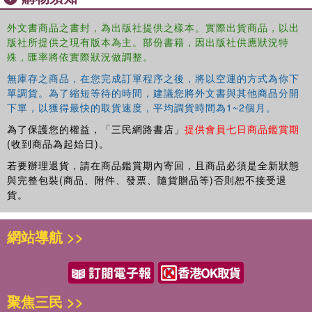
persons'' bodies or other rightful property unless those persons are
duty bound to permit this use or have otherwise waived their claims
外文書商品之書封，為出版社提供之樣本。實際出貨商品，以出
版社所提供之現有版本為主。部份書籍，因出版社供應狀況特
against such use.
殊，匯率將依實際狀況做調整。
無庫存之商品，在您完成訂單程序之後，將以空運的方式為你下
單調貨。為了縮短等待的時間，建議您將外文書與其他商品分開
下單，以獲得最快的取貨速度，平均調貨時間為1~2個月。
為了保護您的權益，「三民網路書店」
提供會員七日商品鑑賞期
(收到商品為起始日)。
若要辦理退貨，請在商品鑑賞期內寄回，且商品必須是全新狀態
與完整包裝(商品、附件、發票、隨貨贈品等)否則恕不接受退
貨。
網站導航 >>
聚焦三民 >>