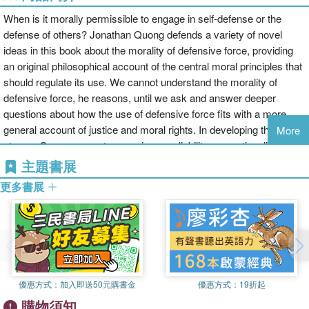
When is it morally permissible to engage in self-defense or the
defense of others? Jonathan Quong defends a variety of novel
ideas in this book about the morality of defensive force, providing
an original philosophical account of the central moral principles that
should regulate its use. We cannot understand the morality of
defensive force, he reasons, until we ask and answer deeper
questions about how the use of defensive force fits with a more
general account of justice and moral rights. In developing this
More
stance, Quong presents new views on liability, proportionality, and
necessity. He argues that self-defense can sometimes be justified
主題書展
on the basis of an agent-relative prerogative to give greater weight
更多書展
to one''s own life and interests, contrary to the dominant view in the
literature. Additionally Quong develops a novel conception of
individual rights against harm. Unlike some, who believe that our
rights against harm are fact-relative, he argues that our rights
against being harmed by others must, in certain respects, be
sensitive to the evidence that others can reasonably be expected to
優惠方式：
加入即送50元購書金
優惠方式：
19折起
possess. The book concludes with Quong''s extended defense of
購物須知
the means principle, a principle that prohibits harmfully using other