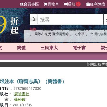
會員專區
購物車
通知
紅利兌換
5
、
、
熱搜：
東野圭吾
高希均教授回憶錄
The Odys
、
、
、
國際布克獎 臺灣漫遊錄
方念華
台灣的李登
文
簡體
三民東大
電子書
親
英國出版界指標大
垠注本《聊齋志異》（簡體書）
BN13
：
9787555417330
版社
：
廣陵書社
作者
：
蒲松齡
版日
：
2021/11/05