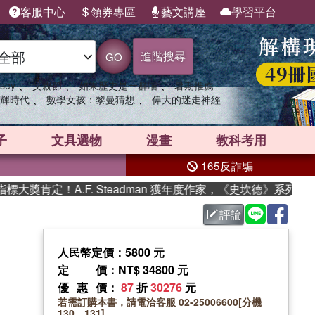
客服中心
領券專區
藝文講座
學習平台
進階搜尋
GO
、
、
、
sey
父親節
如果歷史是一群喵
暑期推薦
、
、
輝時代
數學女孩：黎曼猜想
偉大的迷走神經
子
文具選物
漫畫
教科考用
165反詐騙
獎肯定！A.F. Steadman 獲年度作家，《史坎德》系列帶你
評論
人民幣定價：5800 元
定價
：NT$ 34800 元
優惠價
：
87
折
30276
元
若需訂購本書，請電洽客服 02-25006600[分機
130、131]。