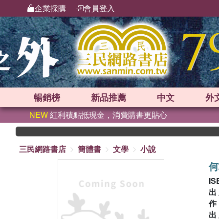
企業採購
會員登入
暢銷榜
新品
推薦
中文
外
NEW
紅利積點抵現金，消費購書更貼心
三民網路書店
簡體書
文學
小說
何
IS
出
出