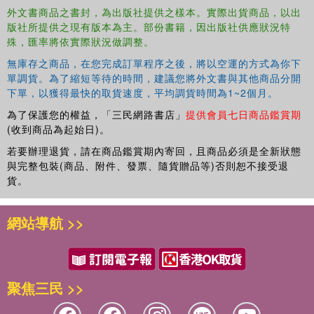
practicalities and concerns raised by the material character of gifts.
外文書商品之書封，為出版社提供之樣本。實際出貨商品，以出
版社所提供之現有版本為主。部份書籍，因出版社供應狀況特
殊，匯率將依實際狀況做調整。
無庫存之商品，在您完成訂單程序之後，將以空運的方式為你下
單調貨。為了縮短等待的時間，建議您將外文書與其他商品分開
下單，以獲得最快的取貨速度，平均調貨時間為1~2個月。
為了保護您的權益，「三民網路書店」
提供會員七日商品鑑賞期
(收到商品為起始日)。
若要辦理退貨，請在商品鑑賞期內寄回，且商品必須是全新狀態
與完整包裝(商品、附件、發票、隨貨贈品等)否則恕不接受退
貨。
網站導航 >>
聚焦三民 >>