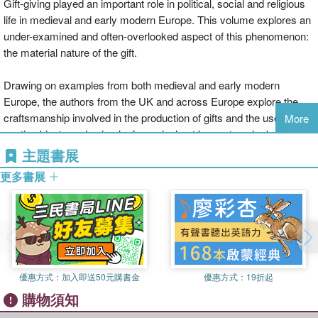
Gift-giving played an important role in political, social and religious
life in medieval and early modern Europe. This volume explores an
under-examined and often-overlooked aspect of this phenomenon:
the material nature of the gift.
Drawing on examples from both medieval and early modern
Europe, the authors from the UK and across Europe explore the
craftsmanship involved in the production of gifts and the use of
More
exotic objects and animals, from elephant bones to polar bears and
‘living’ holy objects, to communicate power, class and allegiance.
主題書展
Gifts were publicly given, displayed and worn and so the book
更多書展
explores the ways in which, as tangible objects, gifts could help to
construct religious and social worlds. But the beauty and material
richness of the gift could also provoke anxieties. Classical and
Christian authorities agreed that, in gift-giving, it was supposed to
be the thought that counted and consequently wealth and grandeur
raised worries about greed and corruption: was a valuable ring
優惠方式：
加入即送50元購書金
優惠方式：
19折起
payment for sexual services or a token of love and a promise of
購物須知
marriage? Over three centuries, Gift-Giving and Materiality in
Europe, 1300-1600: Gifts as Objects reflects on the possibilities,