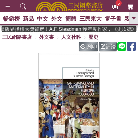
5
暢銷榜
新品
中文
外文
簡體
三民東大
電子書
親子
GO
版界指標大獎肯定！A.F. Steadman 獲年度作家，《史坎德
三民網路書店
外文書
人文社科
歷史
、
、
熱搜：
東野圭吾
The Odyssey
、
、
父親節
如果歷史是一群喵
暑期
列印
評論
、
、
推薦
國際布克獎 臺灣漫遊錄
方
、
、
念華
台灣的李登輝時代
數學女
、
孩：黎曼猜想
偉大的迷走神經