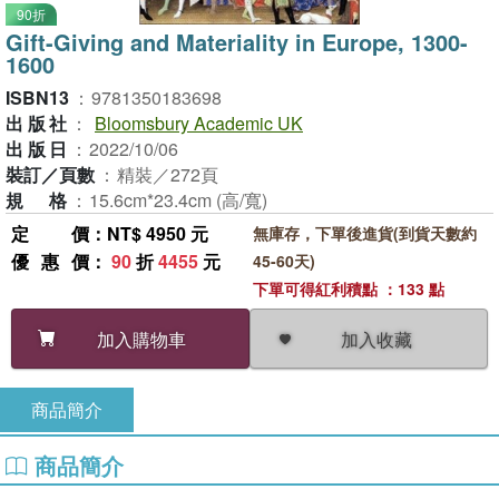
90折
Gift-Giving and Materiality in Europe, 1300-
1600
ISBN13
：
9781350183698
出版社
：
Bloomsbury Academic UK
出版日
：
2022/10/06
裝訂／頁數
：
精裝／272頁
規格
：
15.6cm*23.4cm (高/寬)
定價
：NT$ 4950 元
無庫存，下單後進貨(到貨天數約
優惠價
：
90
折
4455
元
45-60天)
下單可得紅利積點 ：133 點
加入收藏
加入購物車
商品簡介
商品簡介