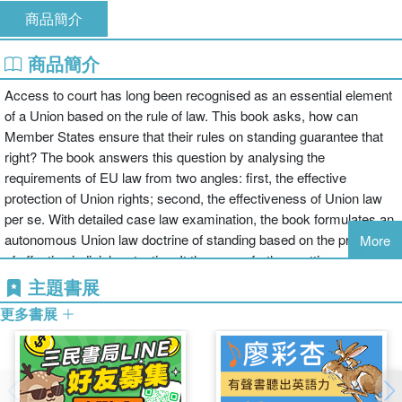
商品簡介
商品簡介
Access to court has long been recognised as an essential element
of a Union based on the rule of law. This book asks, how can
Member States ensure that their rules on standing guarantee that
right? The book answers this question by analysing the
requirements of EU law from two angles: first, the effective
protection of Union rights; second, the effectiveness of Union law
per se. With detailed case law examination, the book formulates an
autonomous Union law doctrine of standing based on the principle
More
of effective judicial protection. It then goes further, setting out an
effectiveness test of Member States’ enforcement mechanisms, to
主題書展
ensure that EU law is rendered operative in practice. This is a
更多書展
rigorous study on a question of immense importance.