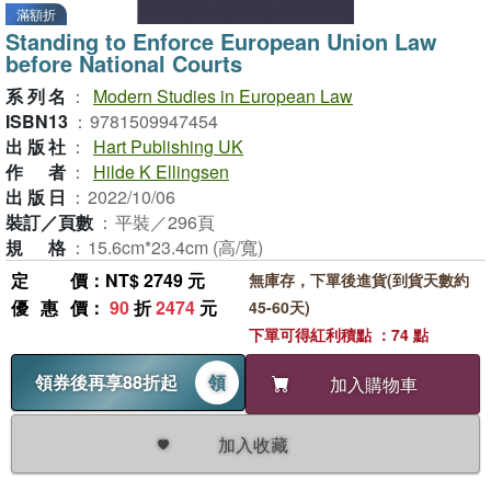
滿額折
Standing to Enforce European Union Law
before National Courts
系列名
：
Modern Studies in European Law
ISBN13
：
9781509947454
出版社
：
Hart Publishing UK
作者
：
Hilde K Ellingsen
出版日
：
2022/10/06
裝訂／頁數
：
平裝／296頁
規格
：
15.6cm*23.4cm (高/寬)
定價
：NT$ 2749 元
無庫存，下單後進貨(到貨天數約
優惠價
：
90
折
2474
元
45-60天)
下單可得紅利積點 ：74 點
領券後再享88折起
領
加入購物車
加入收藏