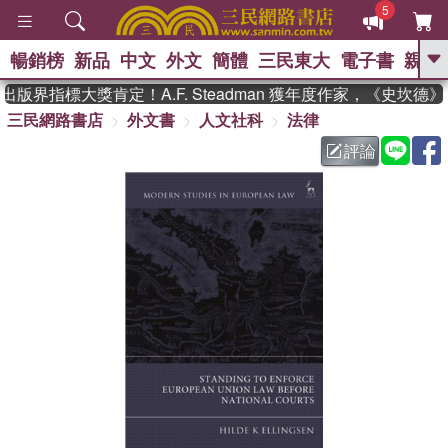
5
暢銷榜
新品
中文
外文
簡體
三民東大
電子書
親子
GO
版界指標大獎肯定！A.F. Steadman 獲年度作家，《史坎德
三民網路書店
外文書
人文社科
法律
、
熱搜：
東野圭吾
高希均教授回憶錄
、
、
、
The Odyssey
父親節
如果歷
評論
、
、
史是一群喵
暑期推薦
國際布克
、
、
獎 臺灣漫遊錄
方念華
台灣的李
、
、
登輝時代
數學女孩：黎曼猜想
偉大的迷走神經