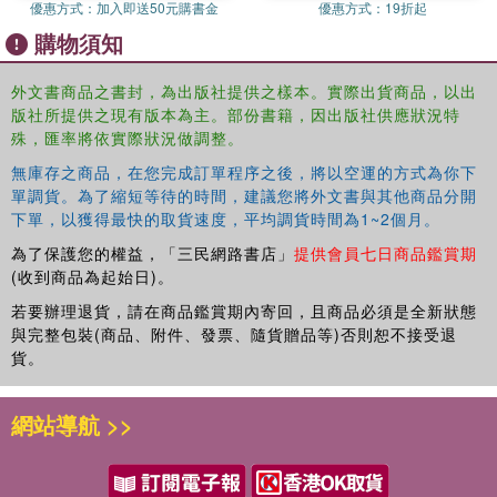
優惠方式：
加入即送50元購書金
優惠方式：
19折起
購物須知
外文書商品之書封，為出版社提供之樣本。實際出貨商品，以出
版社所提供之現有版本為主。部份書籍，因出版社供應狀況特
殊，匯率將依實際狀況做調整。
無庫存之商品，在您完成訂單程序之後，將以空運的方式為你下
單調貨。為了縮短等待的時間，建議您將外文書與其他商品分開
下單，以獲得最快的取貨速度，平均調貨時間為1~2個月。
為了保護您的權益，「三民網路書店」
提供會員七日商品鑑賞期
(收到商品為起始日)。
若要辦理退貨，請在商品鑑賞期內寄回，且商品必須是全新狀態
與完整包裝(商品、附件、發票、隨貨贈品等)否則恕不接受退
貨。
網站導航 >>