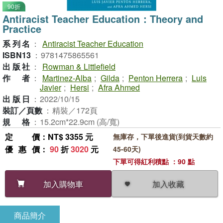
90折
Antiracist Teacher Education：Theory and
Practice
系列名
：
Antiracist Teacher Education
ISBN13
：
9781475865561
出版社
：
Rowman & Littlefield
作者
：
Martinez-Alba
;
Gilda
;
Penton Herrera
;
Luis
Javier
;
Hersi
;
Afra Ahmed
出版日
：
2022/10/15
裝訂／頁數
：
精裝／172頁
規格
：
15.2cm*22.9cm (高/寬)
定價
：NT$ 3355 元
無庫存，下單後進貨(到貨天數約
優惠價
：
90
折
3020
元
45-60天)
下單可得紅利積點 ：90 點
加入收藏
加入購物車
商品簡介