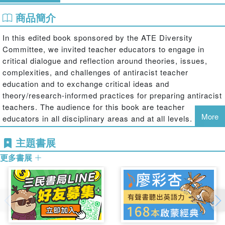
商品簡介
In this edited book sponsored by the ATE Diversity
Committee, we invited teacher educators to engage in
critical dialogue and reflection around theories, issues,
complexities, and challenges of antiracist teacher
education and to exchange critical ideas and
theory/research-informed practices for preparing antiracist
teachers. The audience for this book are teacher
More
educators in all disciplinary areas and at all levels. It is
also intended for administrators and policy makers leading
主題書展
teacher education programs at national or state levels. In
light of the racial injustice and tension the country has
更多書展
witnessed and experienced recently, achieving racial
justice is at the front and center of numerous
conversations in schools, the workplace, and communities
around the country. There is an urgent need for teacher
educators to support the cause. This book is a direct
response to such a call and is timely and much needed.