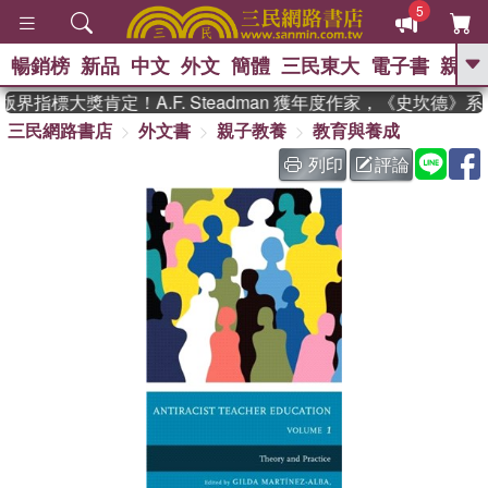
5
暢銷榜
新品
中文
外文
簡體
三民東大
電子書
親子
GO
界指標大獎肯定！A.F. Steadman 獲年度作家，《史坎德》
三民網路書店
外文書
親子教養
教育與養成
、
、
熱搜：
東野圭吾
The Odyssey
、
、
父親節
如果歷史是一群喵
暑期
列印
評論
、
、
推薦
國際布克獎 臺灣漫遊錄
方
、
、
念華
台灣的李登輝時代
數學女
、
孩：黎曼猜想
偉大的迷走神經