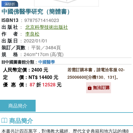
滿額折
中國佛醫學研究（簡體書）
ISBN13
：
9787571414023
出版社
：
北京科學技術出版社
作者
：
李良松
出版日
：
2022/01/01
裝訂／頁數
：
平裝／3484頁
規格
：
24cm*17cm (高/寬)
中國圖書館分類
：
中國醫學
人民幣定價：2400 元
若需訂購本書，請電洽客服 02-
定價
：NT$ 14400 元
25006600[分機130、131]。
優惠價
：
87
折
12528
元
無法訂購
商品簡介
商品簡介
本書共計四百萬字，對佛教大藏經、歷代文史典籍和地方誌的佛8