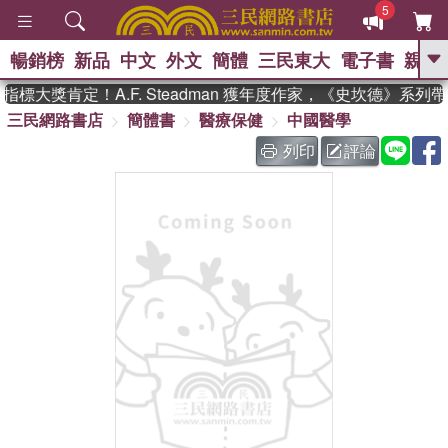
5
暢銷榜
新品
中文
外文
簡體
三民東大
電子書
親子
GO
標大獎肯定！A.F. Steadman 獲年度作家，《史坎德》系列
三民網路書店
簡體書
醫療保健
中國醫學
、
、
熱搜：
東野圭吾
The Odyssey
、
如果歷史是一群喵
國際布克獎 臺灣
列印
評論
、
、
漫遊錄
方念華
台灣的李登輝時
、
、
代
數學女孩：黎曼猜想
偉大的
迷走神經