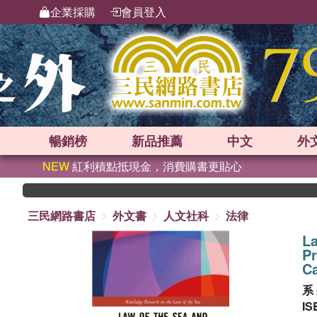
企業採購
會員登入
暢銷榜
新品
推薦
中文
外
NEW
紅利積點抵現金，消費購書更貼心
三民網路書店
外文書
人文社科
法律
La
Pr
C
系
IS