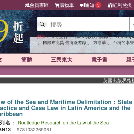
會員專區
購物車
通知
紅利兌換
5
、
、
熱搜：
東野圭吾
高希均教授回憶錄
The Odys
、
、
、
國際布克獎 臺灣漫遊錄
方念華
台灣的李登
文
簡體
三民東大
電子書
親
英國出版界指標大獎肯
w of the Sea and Maritime Delimitation：State
actice and Case Law in Latin America and the
aribbean
列名
：
Routledge Research on the Law of the Sea
BN13
：
9781032269061