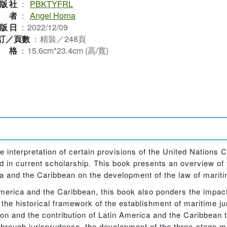
版社
：
PBKTYFRL
作者
：
Angel Horna
版日
：
2022/12/09
訂／頁數
：
精裝／248頁
規格
：
15.6cm*23.4cm (高/寬)
 interpretation of certain provisions of the United Nations 
ed in current scholarship. This book presents an overview o
ca and the Caribbean on the development of the law of mariti
merica and the Caribbean, this book also ponders the impact
 the historical framework of the establishment of maritime jur
ion and the contribution of Latin America and the Caribbean 
, through jurisprudence, the development of the three-stage 