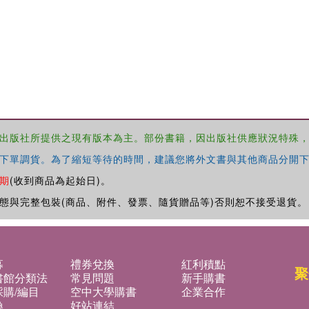
出版社所提供之現有版本為主。部份書籍，因出版社供應狀況特殊
下單調貨。為了縮短等待的時間，建議您將外文書與其他商品分開下
期
(收到商品為起始日)。
態與完整包裝(商品、附件、發票、隨貨贈品等)否則恕不接受退貨。
募
禮券兌換
紅利積點
聚
書館分類法
常見問題
新手購書
購/編目
空中大學購書
企業合作
換
好站連結