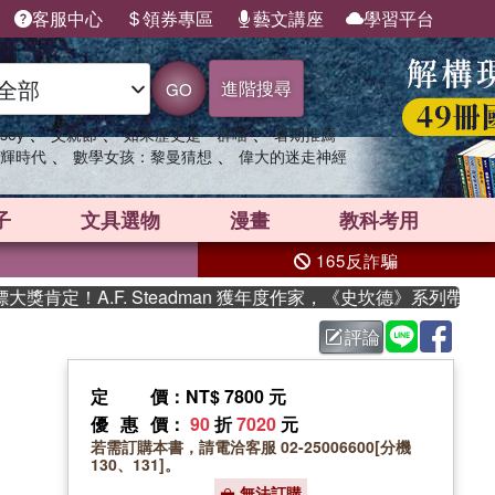
客服中心
領券專區
藝文講座
學習平台
進階搜尋
GO
、
、
、
sey
父親節
如果歷史是一群喵
暑期推薦
、
、
輝時代
數學女孩：黎曼猜想
偉大的迷走神經
子
文具選物
漫畫
教科考用
165反詐騙
定！A.F. Steadman 獲年度作家，《史坎德》系列帶你踏上
評論
定價
：NT$ 7800 元
優惠價
：
90
折
7020
元
若需訂購本書，請電洽客服 02-25006600[分機
130、131]。
無法訂購