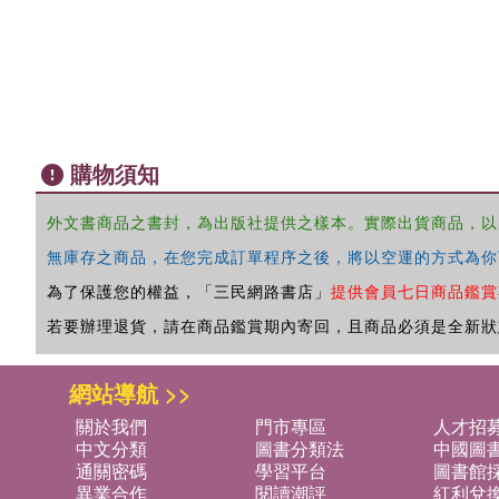
購物須知
外文書商品之書封，為出版社提供之樣本。實際出貨商品，以
無庫存之商品，在您完成訂單程序之後，將以空運的方式為你
為了保護您的權益，「三民網路書店」
提供會員七日商品鑑賞
若要辦理退貨，請在商品鑑賞期內寄回，且商品必須是全新狀
網站導航 >>
關於我們
門市專區
人才招
中文分類
圖書分類法
中國圖
通關密碼
學習平台
圖書館採
異業合作
閱讀潮評
紅利兌