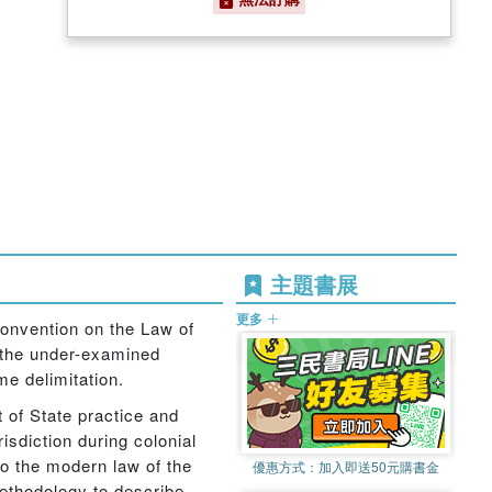
主題書展
更多
Convention on the Law of
f the under-examined
me delimitation.
 of State practice and
isdiction during colonial
to the modern law of the
優惠方式：
加入即送50元購書金
methodology to describe