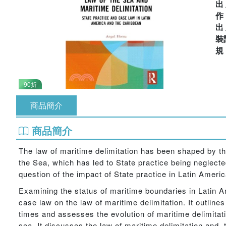
出
出
裝
90折
商品簡介
商品簡介
The law of maritime delimitation has been shaped by the
the Sea, which has led to State practice being neglect
question of the impact of State practice in Latin Ameri
Examining the status of maritime boundaries in Latin A
case law on the law of maritime delimitation. It outlines
times and assesses the evolution of maritime delimitat
sea. It discusses the law of maritime delimitation and