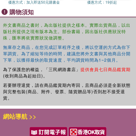
優惠方式：
加入即送50元購書金
優惠方式：
19折起
購物須知
外文書商品之書封，為出版社提供之樣本。實際出貨商品，以出
版社所提供之現有版本為主。部份書籍，因出版社供應狀況特
殊，匯率將依實際狀況做調整。
無庫存之商品，在您完成訂單程序之後，將以空運的方式為你下
單調貨。為了縮短等待的時間，建議您將外文書與其他商品分開
下單，以獲得最快的取貨速度，平均調貨時間為1~2個月。
為了保護您的權益，「三民網路書店」
提供會員七日商品鑑賞期
(收到商品為起始日)。
若要辦理退貨，請在商品鑑賞期內寄回，且商品必須是全新狀態
與完整包裝(商品、附件、發票、隨貨贈品等)否則恕不接受退
貨。
網站導航 >>