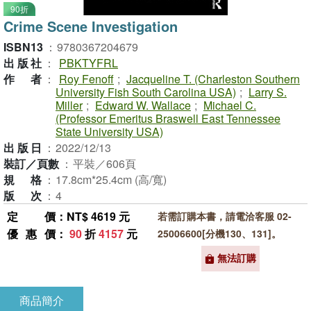
90折
Crime Scene Investigation
ISBN13
：
9780367204679
出版社
：
PBKTYFRL
作者
：
Roy Fenoff
;
Jacqueline T. (Charleston Southern
University Fish South Carolina USA)
;
Larry S.
Miller
;
Edward W. Wallace
;
Michael C.
(Professor Emeritus Braswell East Tennessee
State University USA)
出版日
：
2022/12/13
裝訂／頁數
：
平裝／606頁
規格
：
17.8cm*25.4cm (高/寬)
版次
：
4
定價
：NT$ 4619 元
若需訂購本書，請電洽客服 02-
優惠價
：
90
折
4157
元
25006600[分機130、131]。
無法訂購
商品簡介