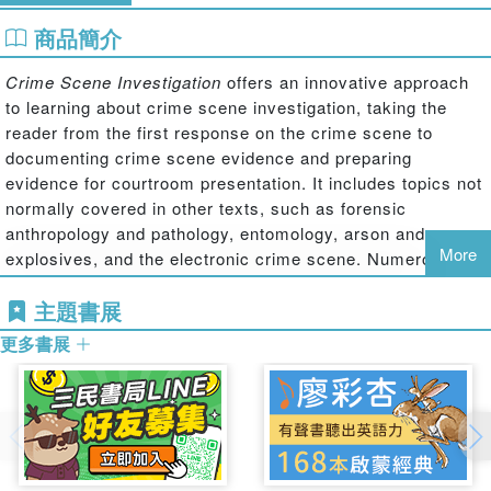
商品簡介
Crime Scene Investigation
offers an innovative approach
to learning about crime scene investigation, taking the
reader from the first response on the crime scene to
documenting crime scene evidence and preparing
evidence for courtroom presentation. It includes topics not
normally covered in other texts, such as forensic
anthropology and pathology, entomology, arson and
More
explosives, and the electronic crime scene. Numerous
photographs and illustrations complement text material,
主題書展
and a chapter-by-chapter fictional narrative also provides
the reader with a qualitative dimension of the crime scene
更多書展
experience.