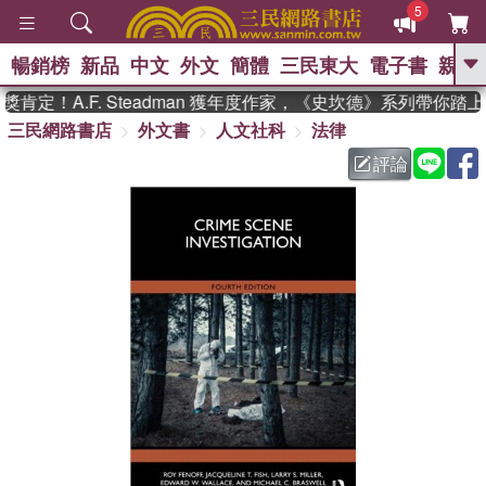
5
暢銷榜
新品
中文
外文
簡體
三民東大
電子書
親子
GO
定！A.F. Steadman 獲年度作家，《史坎德》系列帶你踏
三民網路書店
外文書
人文社科
法律
、
熱搜：
東野圭吾
高希均教授回憶錄
、
、
、
The Odyssey
父親節
花開錦
評論
、
、
、
繡
暑期推薦
方念華
台灣的
、
李登輝時代
數學女孩：黎曼猜想
、
、
偉大的迷走神經
如果歷史是一
、
群喵
臺灣漫遊錄