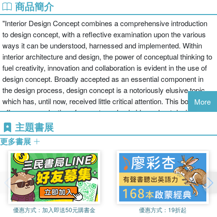
商品簡介
"Interior Design Concept combines a comprehensive introduction
to design concept, with a reflective examination upon the various
ways it can be understood, harnessed and implemented. Within
interior architecture and design, the power of conceptual thinking to
fuel creativity, innovation and collaboration is evident in the use of
design concept. Broadly accepted as an essential component in
the design process, design concept is a notoriously elusive topic
which has, until now, received little critical attention. This book
More
offers a re-evaluation of current academic ideas about design
methodologies and the nature of inspiration, alongside brand-new
主題書展
data from an international research study to help clarify what
更多書展
creativity really means in the modern world. Topics addressed
throughout this text will examine the functions and definitions of
design concept, analyze how it may be identified and integrated
within the design process, investigate from where ideas for design
concepts can emerge and, lastly, consider how ideas about them
might be communicated in various ways. This book offers
優惠方式：
加入即送50元購書金
優惠方式：
19折起
students, educators and practitioners a concise explanation of what