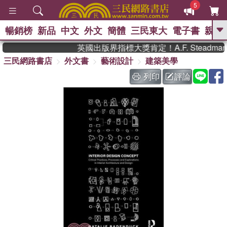
5
暢銷榜
新品
中文
外文
簡體
三民東大
電子書
親子
GO
英國出版界指標大獎肯定！A.F. Stead
三民網路書店
外文書
藝術設計
建築美學
、
、
熱搜：
東野圭吾
The Odyssey
、
、
父親節
如果歷史是一群喵
暑期
列印
評論
、
、
推薦
國際布克獎 臺灣漫遊錄
方
、
、
念華
台灣的李登輝時代
數學女
、
孩：黎曼猜想
偉大的迷走神經