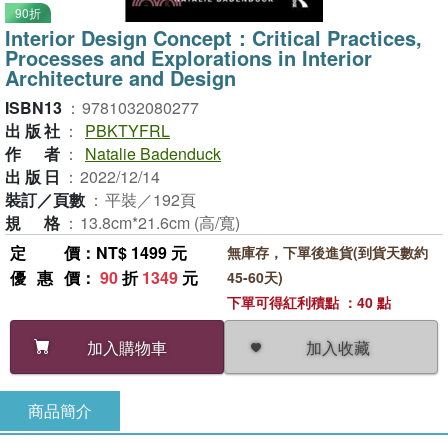
90折
Interior Design Concept：Critical Practices,
Processes and Explorations in Interior
Architecture and Design
ISBN13
：
9781032080277
出版社
：
PBKTYFRL
作者
：
Natalie Badenduck
出版日
：
2022/12/14
裝訂／頁數
：
平裝／192頁
規格
：
13.8cm*21.6cm (高/寬)
定價
：NT$ 1499 元
無庫存，下單後進貨(到貨天數約
優惠價
：
90
折
1349
元
45-60天)
下單可得紅利積點 ：40 點
加入收藏
加入購物車
商品簡介