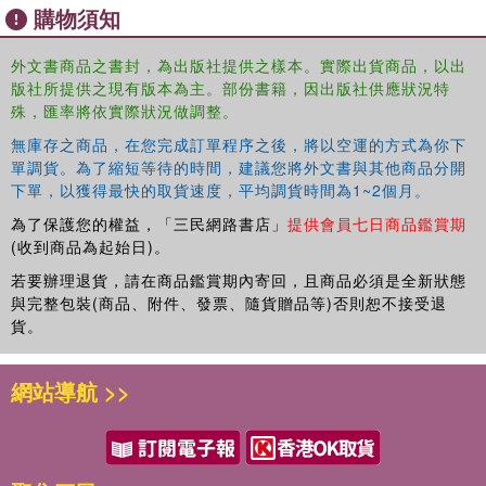
購物須知
design concept is, why it plays such an integral role in the design
process and how it is utilized by interiorarchitects and designers"--
外文書商品之書封，為出版社提供之樣本。實際出貨商品，以出
版社所提供之現有版本為主。部份書籍，因出版社供應狀況特
殊，匯率將依實際狀況做調整。
無庫存之商品，在您完成訂單程序之後，將以空運的方式為你下
單調貨。為了縮短等待的時間，建議您將外文書與其他商品分開
下單，以獲得最快的取貨速度，平均調貨時間為1~2個月。
為了保護您的權益，「三民網路書店」
提供會員七日商品鑑賞期
(收到商品為起始日)。
若要辦理退貨，請在商品鑑賞期內寄回，且商品必須是全新狀態
與完整包裝(商品、附件、發票、隨貨贈品等)否則恕不接受退
貨。
網站導航 >>