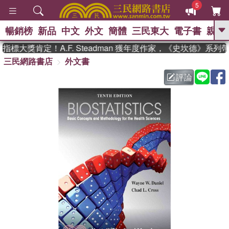
5
暢銷榜
新品
中文
外文
簡體
三民東大
電子書
親子
GO
標大獎肯定！A.F. Steadman 獲年度作家，《史坎德》系列
三民網路書店
外文書
、
熱搜：
東野圭吾
高希均教授回憶錄
、
、
、
The Odyssey
父親節
如果歷
評論
、
、
史是一群喵
暑期推薦
國際布克
、
、
獎 臺灣漫遊錄
方念華
台灣的李
、
、
登輝時代
數學女孩：黎曼猜想
偉大的迷走神經