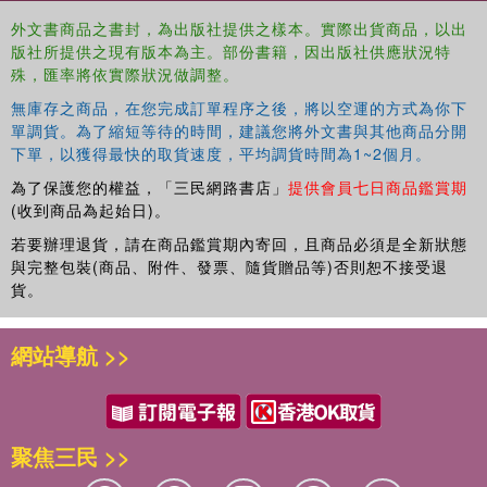
外文書商品之書封，為出版社提供之樣本。實際出貨商品，以出
版社所提供之現有版本為主。部份書籍，因出版社供應狀況特
殊，匯率將依實際狀況做調整。
無庫存之商品，在您完成訂單程序之後，將以空運的方式為你下
單調貨。為了縮短等待的時間，建議您將外文書與其他商品分開
下單，以獲得最快的取貨速度，平均調貨時間為1~2個月。
為了保護您的權益，「三民網路書店」
提供會員七日商品鑑賞期
(收到商品為起始日)。
若要辦理退貨，請在商品鑑賞期內寄回，且商品必須是全新狀態
與完整包裝(商品、附件、發票、隨貨贈品等)否則恕不接受退
貨。
網站導航 >>
聚焦三民 >>