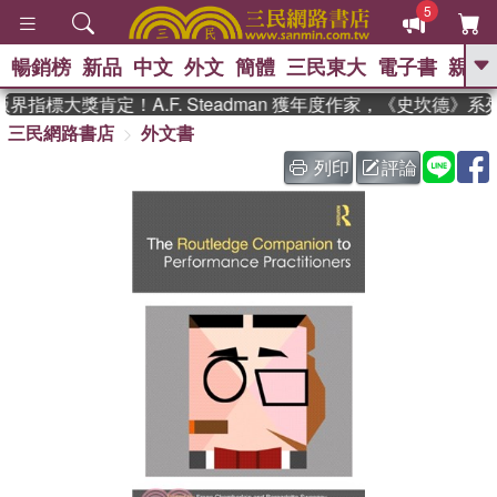
5
暢銷榜
新品
中文
外文
簡體
三民東大
電子書
親子
GO
指標大獎肯定！A.F. Steadman 獲年度作家，《史坎德》
三民網路書店
外文書
、
熱搜：
東野圭吾
高希均教授回憶錄
、
、
、
The Odyssey
父親節
如果歷
列印
評論
、
、
史是一群喵
暑期推薦
國際布克
、
、
獎 臺灣漫遊錄
方念華
台灣的李
、
、
登輝時代
數學女孩：黎曼猜想
偉大的迷走神經