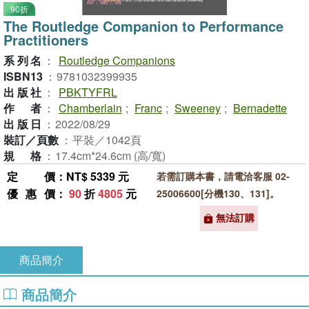
90折
The Routledge Companion to Performance
Practitioners
系列名
：
Routledge Companions
ISBN13
：
9781032399935
出版社
：
PBKTYFRL
作者
：
Chamberlain
;
Franc
;
Sweeney
;
Bernadette
出版日
：
2022/08/29
裝訂／頁數
：
平裝／1042頁
規格
：
17.4cm*24.6cm (高/寬)
定價
：NT$ 5339 元
若需訂購本書，請電洽客服 02-
優惠價
：
90
折
4805
元
25006600[分機130、131]。
無法訂購
商品簡介
商品簡介