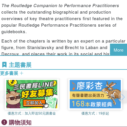
The Routledge Companion to Performance Practitioners
collects the outstanding biographical and production
overviews of key theatre practitioners first featured in the
popular Routledge Performance Practitioners series of
guidebooks.
Each of the chapters is written by an expert on a particular
figure, from Stanislavsky and Brecht to Laban and
More
Decroux, and places their work in its social and historical
context. Summaries and analyses of their key productions
主題書展
indicate each practitioner''s theoretical approaches to
更多書展
performance and the performer were manifested in
practice.
With all 22 practitioners from the original series
represented, this is the definitive first step for students,
scholars and practitioners hoping to acquaint themselves
with the leading names in performance, or deepen their
優惠方式：
加入即送50元購書金
優惠方式：
19折起
knowledge of these seminal figures.
購物須知