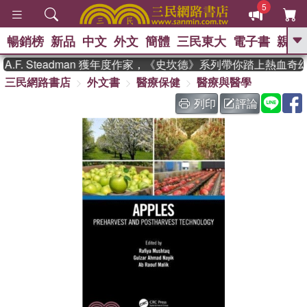
5
暢銷榜
新品
中文
外文
簡體
三民東大
電子書
親子
GO
F. Steadman 獲年度作家，《史坎德》系列帶你踏上熱血奇幻
三民網路書店
外文書
醫療保健
醫療與醫學
、
、
熱搜：
東野圭吾
The Odyssey
、
、
父親節
如果歷史是一群喵
暑期
列印
評論
、
、
推薦
國際布克獎 臺灣漫遊錄
方
、
、
念華
台灣的李登輝時代
數學女
、
孩：黎曼猜想
偉大的迷走神經