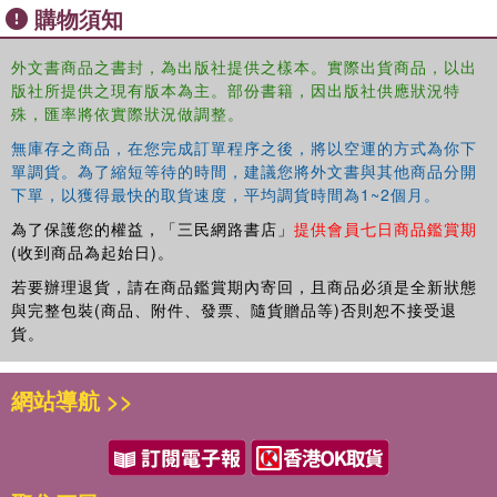
購物須知
researchers and scientists working in this domain. The
book will also help growers all over the world to
外文書商品之書封，為出版社提供之樣本。實際出貨商品，以出
understand best practices for apple production, to harvest
版社所提供之現有版本為主。部份書籍，因出版社供應狀況特
maximum yields, and in turn, to increase their returns.
殊，匯率將依實際狀況做調整。
無庫存之商品，在您完成訂單程序之後，將以空運的方式為你下
單調貨。為了縮短等待的時間，建議您將外文書與其他商品分開
下單，以獲得最快的取貨速度，平均調貨時間為1~2個月。
為了保護您的權益，「三民網路書店」
提供會員七日商品鑑賞期
(收到商品為起始日)。
若要辦理退貨，請在商品鑑賞期內寄回，且商品必須是全新狀態
與完整包裝(商品、附件、發票、隨貨贈品等)否則恕不接受退
貨。
網站導航 >>