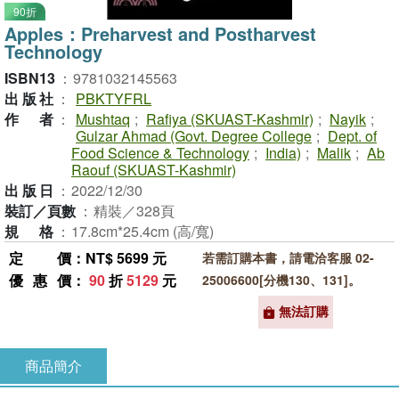
90折
Apples：Preharvest and Postharvest
Technology
ISBN13
：
9781032145563
出版社
：
PBKTYFRL
作者
：
Mushtaq
;
Rafiya (SKUAST-Kashmir)
;
Nayik
;
Gulzar Ahmad (Govt. Degree College
;
Dept. of
Food Science & Technology
;
India)
;
Malik
;
Ab
Raouf (SKUAST-Kashmir)
出版日
：
2022/12/30
裝訂／頁數
：
精裝／328頁
規格
：
17.8cm*25.4cm (高/寬)
定價
：NT$ 5699 元
若需訂購本書，請電洽客服 02-
優惠價
：
90
折
5129
元
25006600[分機130、131]。
無法訂購
商品簡介