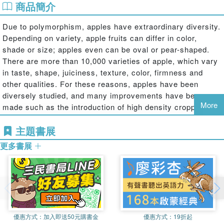
商品簡介
Due to polymorphism, apples have extraordinary diversity.
Depending on variety, apple fruits can differ in color,
shade or size; apples even can be oval or pear-shaped.
There are more than 10,000 varieties of apple, which vary
in taste, shape, juiciness, texture, color, firmness and
other qualities. For these reasons, apples have been
diversely studied, and many improvements have been
More
made such as the introduction of high density cropping;
rootstock breeding; or varietal development. Therefore it is
主題書展
important to understand and document the
production methods adopted and implemented in
更多書展
recent times for harvesting maximum benefits of the crop.
Apples: Preharvest and Postharvest
Technology
documents production practices along with
detailed illustration on varieties, rootstocks, important
cultural practices and post-harvest management. This
book will serve as a complete guide for apple production
優惠方式：
加入即送50元購書金
優惠方式：
19折起
from farm to fork and will help students, scholars,