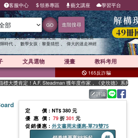
客服中心
領券專區
藝文講座
學習平台
進階搜尋
GO
、
、
、
sey
父親節
如果歷史是一群喵
暑期推薦
、
、
輝時代
數學女孩：黎曼猜想
偉大的迷走神經
子
文具選物
漫畫
教科考用
165反詐騙
獎肯定！A.F. Steadman 獲年度作家，《史坎德》系列帶你
評論
Board
定價
：NT$ 380 元
優惠價
：
79
折
301
元
促銷優惠
：
外文書周末優惠-單79雙75
領券後再享88折起
領