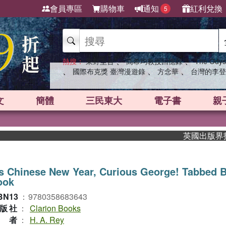
會員專區
購物車
通知
紅利兌換
5
、
、
熱搜：
東野圭吾
高希均教授回憶錄
The Odys
、
、
、
國際布克獎 臺灣漫遊錄
方念華
台灣的李登
文
簡體
三民東大
電子書
親
英國出版界指標大
's Chinese New Year, Curious George! Tabbed 
ook
BN13
：
9780358683643
版社
：
Clarion Books
作者
：
H. A. Rey