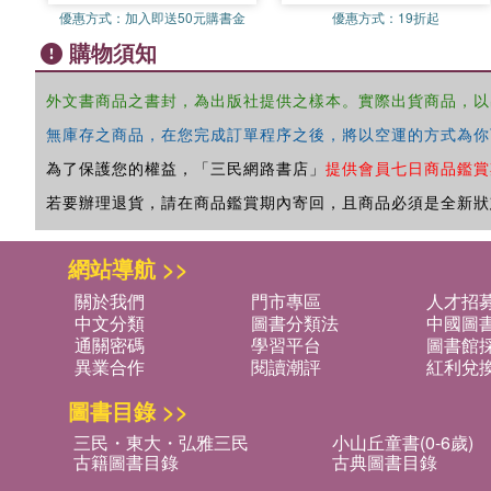
優惠方式：
加入即送50元購書金
優惠方式：
19折起
購物須知
外文書商品之書封，為出版社提供之樣本。實際出貨商品，以
無庫存之商品，在您完成訂單程序之後，將以空運的方式為你
為了保護您的權益，「三民網路書店」
提供會員七日商品鑑賞
若要辦理退貨，請在商品鑑賞期內寄回，且商品必須是全新狀
網站導航 >>
關於我們
門市專區
人才招
中文分類
圖書分類法
中國圖
通關密碼
學習平台
圖書館採
異業合作
閱讀潮評
紅利兌
圖書目錄 >>
三民・東大・弘雅三民
小山丘童書(0-6歲)
古籍圖書目錄
古典圖書目錄