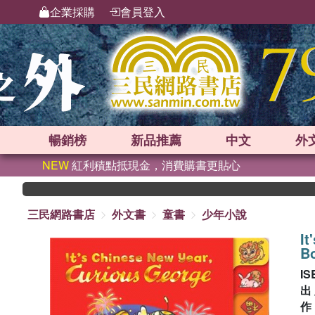
企業採購
會員登入
暢銷榜
新品
推薦
中文
外
NEW
紅利積點抵現金，消費購書更貼心
三民網路書店
外文書
童書
少年小說
It
B
IS
出