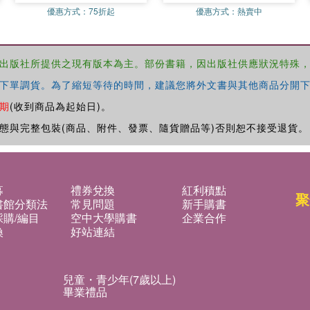
優惠方式：
75折起
優惠方式：
熱賣中
出版社所提供之現有版本為主。部份書籍，因出版社供應狀況特殊
下單調貨。為了縮短等待的時間，建議您將外文書與其他商品分開下
期
(收到商品為起始日)。
態與完整包裝(商品、附件、發票、隨貨贈品等)否則恕不接受退貨。
募
禮券兌換
紅利積點
聚
書館分類法
常見問題
新手購書
購/編目
空中大學購書
企業合作
換
好站連結
兒童・青少年(7歲以上)
畢業禮品