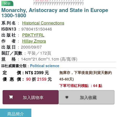
90折
Monarchy, Aristocracy and State in Europe
1300-1800
系列名
：
Historical Connections
ISBN13
：
9780415150446
出版社
：
PBKTYFRL
作者
：
Hillay Zmora
出版日
：
2000/09/07
裝訂／頁數
：
平裝／172頁
規格
：
14cm*21.6cm*1.1cm (高/寬/厚)
杜威圖書分類
：
Political science
定價
：NT$ 2399 元
無庫存，下單後進貨(到貨天數約
優惠價
：
90
折
2159
元
45-60天)
下單可得紅利積點 ：64 點
加入收藏
加入購物車
商品簡介