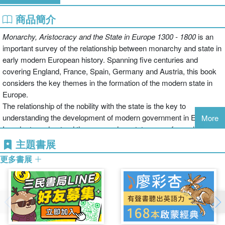
商品簡介
Monarchy, Aristocracy and the State in Europe 1300 - 1800
is an
important survey of the relationship between monarchy and state in
early modern European history. Spanning five centuries and
covering England, France, Spain, Germany and Austria, this book
considers the key themes in the formation of the modern state in
Europe.
The relationship of the nobility with the state is the key to
understanding the development of modern government in Europe.
More
In order to understand the way modern states were formed, this
book focusses on the implications of the incessant and costly wars
主題書展
which European governments waged against each other, which
更多書展
indeed propelled the modern state into being.
Monarchy, Aristocracy and the State in Europe 1300-1800
takes a
fascinating thematic approach, providing a useful survey of the
position and role of the nobility in the government of states in early
modern Europe.