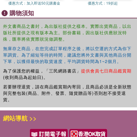
優惠方式：
加入即送50元購書金
優惠方式：
19折起
購物須知
外文書商品之書封，為出版社提供之樣本。實際出貨商品，以出
版社所提供之現有版本為主。部份書籍，因出版社供應狀況特
殊，匯率將依實際狀況做調整。
無庫存之商品，在您完成訂單程序之後，將以空運的方式為你下
單調貨。為了縮短等待的時間，建議您將外文書與其他商品分開
下單，以獲得最快的取貨速度，平均調貨時間為1~2個月。
為了保護您的權益，「三民網路書店」
提供會員七日商品鑑賞期
(收到商品為起始日)。
若要辦理退貨，請在商品鑑賞期內寄回，且商品必須是全新狀態
與完整包裝(商品、附件、發票、隨貨贈品等)否則恕不接受退
貨。
網站導航 >>