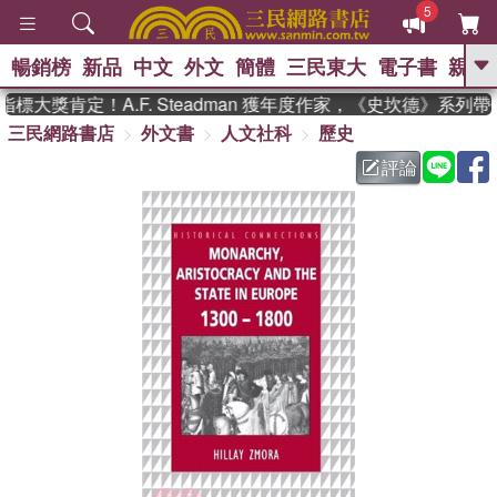
5
暢銷榜
新品
中文
外文
簡體
三民東大
電子書
親子
GO
大獎肯定！A.F. Steadman 獲年度作家，《史坎德》系列
三民網路書店
外文書
人文社科
歷史
、
熱搜：
東野圭吾
高希均教授回憶錄
、
、
、
The Odyssey
父親節
如果歷
評論
、
、
史是一群喵
暑期推薦
國際布克
、
、
獎 臺灣漫遊錄
方念華
台灣的李
、
、
登輝時代
數學女孩：黎曼猜想
偉大的迷走神經