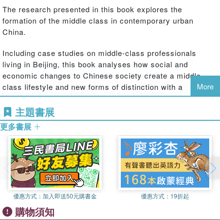
The research presented in this book explores the
formation of the middle class in contemporary urban
China.
Including case studies on middle-class professionals
living in Beijing, this book analyses how social and
economic changes to Chinese society create a middle-
More
class lifestyle and new forms of distinction with a
particular focus on the social construction of identity.
Looking through the lens of individuals’ perception of life
主題書展
trajectories and ideological taxonomies generated within
更多書展
the framework of post-Maoist China, the book uncovers
the role that the Chinese middle-class play in a state-
sponsored discourse and where the distinctions identifying
the middle-class lifestyle produce inequality, transfer
privilege, and disadvantage in contemporary urban China.
It goes on to question hegemonic discourses on class,
優惠方式：
加入即送50元購書金
優惠方式：
19折起
arguing that a middle-class identity is progressively
購物須知
constructed in urban China not only though consumption