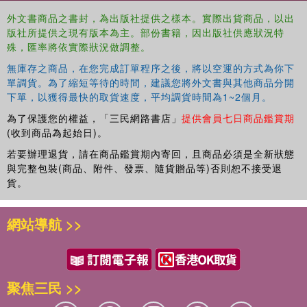
practices, but through the experience of non-individualistic
外文書商品之書封，為出版社提供之樣本。實際出貨商品，以出
activities in both the public and private spheres.
版社所提供之現有版本為主。部份書籍，因出版社供應狀況特
殊，匯率將依實際狀況做調整。
Analyzing how social distinctions are performed
contributes to the understanding of the Chinese middle-
無庫存之商品，在您完成訂單程序之後，將以空運的方式為你下
class pre-pandemic, as well as the continual challenges
單調貨。為了縮短等待的時間，建議您將外文書與其他商品分開
this social group shall face in the years to come. As such,
下單，以獲得最快的取貨速度，平均調貨時間為1~2個月。
this is a must read for those interested in the Chinese
為了保護您的權益，「三民網路書店」
提供會員七日商品鑑賞期
middle-class, Chinese politics, and gender studies.
(收到商品為起始日)。
若要辦理退貨，請在商品鑑賞期內寄回，且商品必須是全新狀態
與完整包裝(商品、附件、發票、隨貨贈品等)否則恕不接受退
貨。
網站導航 >>
聚焦三民 >>