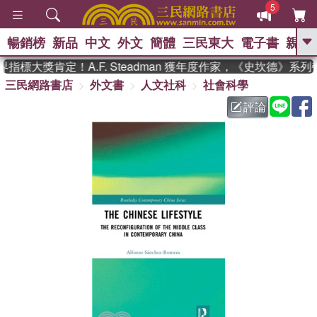
5
暢銷榜
新品
中文
外文
簡體
三民東大
電子書
親子
GO
指標大獎肯定！A.F. Steadman 獲年度作家，《史坎德》系
三民網路書店
外文書
人文社科
社會科學
、
熱搜：
東野圭吾
高希均教授回憶錄
、
、
、
The Odyssey
父親節
如果歷
評論
、
、
史是一群喵
暑期推薦
國際布克
、
、
獎 臺灣漫遊錄
方念華
台灣的李
、
、
登輝時代
數學女孩：黎曼猜想
偉大的迷走神經