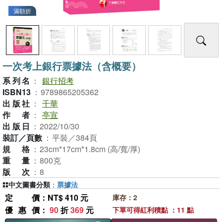
滿額折
一次考上銀行票據法（含概要）
系列名
：
銀行招考
ISBN13
：
9789865205362
出版社
：
千華
作者
：
亭宣
出版日
：
2022/10/30
裝訂／頁數
：
平裝／384頁
規格
：
23cm*17cm*1.8cm (高/寬/厚)
重量
：
800克
版次
：
8
中文圖書分類
：
票據法
定價
：NT$ 410 元
庫存：2
優惠價
：
90
折
369
元
下單可得紅利積點 ：11 點