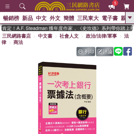
5
暢銷榜
新品
中文
外文
簡體
三民東大
電子書
親子
GO
！A.F. Steadman 獲年度作家，《史坎德》系列帶你踏上熱
三民網路書店
中文書
社會人文
政治/法律/軍事
法
、
、
熱搜：
東野圭吾
The Odyssey
律
商法
、
、
父親節
如果歷史是一群喵
暑期
、
、
推薦
國際布克獎 臺灣漫遊錄
方
列印
評論
、
、
念華
台灣的李登輝時代
數學女
、
孩：黎曼猜想
偉大的迷走神經