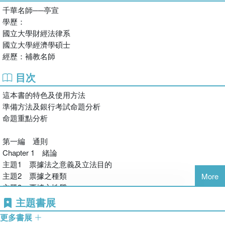
千華名師──亭宣
這本書有什麼特色呢？
學歷：
國立大學財經法律系
特色1：主題式整理，條理分明！
國立大學經濟學碩士
本書是依據票據法之編章以及條文之順序所編寫，以主題式編寫的
經歷：補教名師
方式對票據法上各個制度的目的、意義及內容一一解析，法條的部
分予以解釋及整理，並使用表格化讓你可以快速記憶，並補充實務
目次
及延伸觀念，使條文的內容更容易理解，以及知悉法條的運用方
這本書的特色及使用方法
式，希望讓你透過本書在未來的工作上也能有幫助。
準備方法及銀行考試命題分析
命題重點分析
特色2：試題演練，學習成效立竿見影！
為了使你在熟讀法條內容後，在考試上能夠熟練的運用法條，因此
第一編 通則
在每一章的最後都編有試題演練以及解析，讓你研讀之後練習考
Chapter 1 緒論
題，以增進實力，並可以提升對於法條的運用能力，在考場上也能
主題1 票據法之意義及立法目的
增加答題的速度。
主題2 票據之種類
More
主題3 票據之性質
特色3：關鍵字句突顯設計，加強記憶！
主題4 票據之功能及效用
票據法共146條，我們用粗體在法條上標出「關鍵字句」，並標出
主題書展
試題演練
重點常考的條文，以及條文主要的重點，加強閱讀感，提升記憶。
更多書展
書中並有法規QR code可即時查詢，讓你可以更有效的運用時間。