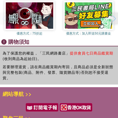
Chapter 2 法律關係與票據行為
主題1 法律關係
特色4：最新試題及解析，掌握命題趨勢！
主題2 票據行為
本書收錄107～111年各家銀行招考&金融基測試題，由名師精心逐
試題演練
題詳解，時效最新、解析最精、收錄最全，利於掌握考試最新脈動
與命題方向，類似的題目再出個一百次，也不害怕！掌握命題趨
優惠方式：
75折起
優惠方式：
加入即送50元購書金
Chapter 3 代理
勢，相信你一定能在考場上旗開得勝，成為金融界明日之星！
購物須知
主題1 有權代理
主題2 隱名代理
★《票據法有聲小法典》
主題3 無權代理及越權代理
為了保護您的權益，「三民網路書店」
提供會員七日商品鑑賞期
(收到商品為起始日)。
主題4 空白授權票據
◎輕鬆攜帶翻閱，學習不受限
試題演練
◎有聲學習幫助記憶，法條背誦So Easy
若要辦理退貨，請在商品鑑賞期內寄回，且商品必須是全新狀態
票據法要得到高分，關鍵在於法條的熟悉度！然而你是否覺得念書
與完整包裝(商品、附件、發票、隨貨贈品等)否則恕不接受退
Chapter 4 票據權利、瑕疵及抗辯
的時間不太夠？千華看到你的需求，只要戴上耳機或打開喇叭，讓
貨。
主題1 票據權利
你無論在通勤、做家事或上健身房運動的時候，隨時幫助你輕鬆背
主題2 票據瑕疵
誦法條，把握零碎時間，學習一點都不難！＊＊＊＊
網站導航 >>
主題3 票據之抗辯
有疑問想要諮詢嗎？歡迎在「LINE首頁」搜尋「千華」官方帳號，
試題演練
並按下加入好友，無論是考試日期、教材推薦、解題疑問等，都能
得到滿意的服務。我們提供專人諮詢互動，更能時時掌握考訊及優
Chapter 5 票據之喪失及救濟
惠活動！