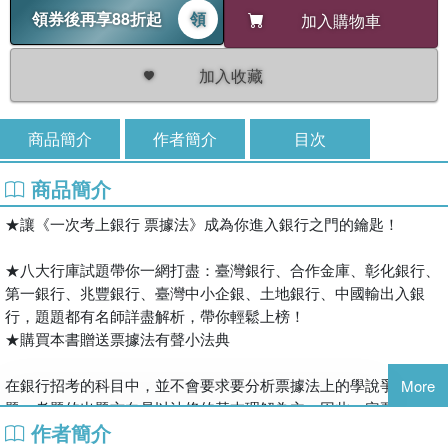
領券後再享88折起
領
加入購物車
加入收藏
商品簡介
作者簡介
目次
商品簡介
★讓《一次考上銀行 票據法》成為你進入銀行之門的鑰匙！
★八大行庫試題帶你一網打盡：臺灣銀行、合作金庫、彰化銀行、
第一銀行、兆豐銀行、臺灣中小企銀、土地銀行、中國輸出入銀
行，題題都有名師詳盡解析，帶你輕鬆上榜！
★購買本書贈送票據法有聲小法典
在銀行招考的科目中，並不會要求要分析票據法上的學說爭議問
More
題，考題的出題方向是以法條的基本理解為主，因此一定要熟讀票
作者簡介
據法的條文內容。本科屬於基本拿分題，千萬一定要把握住！