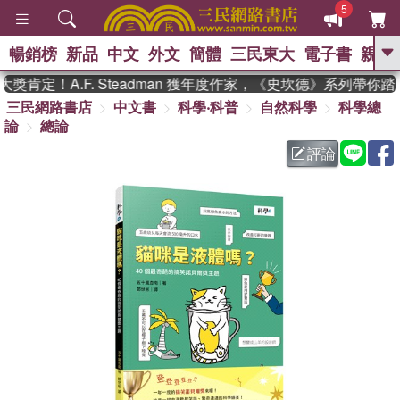
5
暢銷榜
新品
中文
外文
簡體
三民東大
電子書
親子
GO
定！A.F. Steadman 獲年度作家，《史坎德》系列帶你踏上
三民網路書店
中文書
科學‧科普
自然科學
科學總
、
熱搜：
東野圭吾
高希均教授回憶錄
論
總論
、
、
、
The Odyssey
父親節
如果歷
、
、
史是一群喵
暑期推薦
國際布克
評論
、
、
獎 臺灣漫遊錄
方念華
台灣的李
、
、
登輝時代
數學女孩：黎曼猜想
偉大的迷走神經