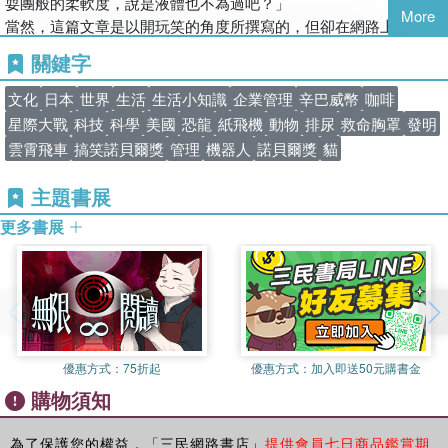
葡萄酒專家令人驚訝的能力
耍團般的柔軟度，說是液體也不為過吧？」
學研究上。也就是說，優秀的研究並不一定只能表現得枯燥乏
More
千萬不可以在椰子樹下睡覺
當然，這篇文章是以開玩笑的角度所撰寫的，但卻在網路上引發了
味。
空酒瓶與裝滿的酒瓶，哪一種當凶器比較危險
討論：「貓咪是液體嗎？」
關鍵字
聽歌劇能讓老鼠延長壽命
因此，雖然有些候補者會擔心自己被世人嘲笑，但絕大部分的
來自法國的物理學家馬爾可－安托瓦奴．法丹 (Marc-Antoine
龍舌蘭能拿來做鑽石
人都認為，「這是一種榮譽，很高興自己的努力受到認可」，
Fardin)，就嘗試以物理學的觀點來探究這個話題。關於自己為何會
文化
日本
世界
生活
生活小知識
企業管理
辛巴威幣
咖啡
專欄 搞笑諾貝爾獎誕生的祕密
並在獲獎時爽快地接下獎座。
針對這個問題進行研究，並且整理成論文的動機，法丹先生在搞笑
星際大戰
科技
科學
美國
恐龍
紙飛機
動物
排尿
救命胸罩
發明
諾貝爾獎頒獎典禮上說道：「自從我在網路上看到這個主題後，我
雲霄飛車
搞笑諾貝爾獎
管理
機器人
諾貝爾獎
貓
再者，搞笑諾貝爾獎也是一個讓眾人知道自身研究主題的絕佳
Part3 生物不可思議的生態
就一直想深入考察，並認為這項考察將會成為流體力學界中，備受
機會。實際上，有不少研究者在獲獎之後，上電視或演講的邀
鯡魚是用屁對話
關注的重要議題。」
主題書展
約就明顯增加了，因此也多出許多機會可以講解自身的研究內
雌雄性器官相反的蟲
法丹先生透過許多幽默的表現來寫這篇論文，但也相當認真地針對
容。此外，即便獲獎已超過十年，有些獲獎者每個月還是可以
更多書展
有名字的乳牛能產出較多的牛奶
同時擁有固態與液態兩種性質的物質進行探討。對於他的貢獻，搞
接到一次有關於搞笑諾貝爾獎的工作邀約。
蚱蜢看到《星際大戰》會變得亢奮
笑諾貝爾獎便在2017年頒發了物理學獎予以肯定。
為了讓各位讀者能更加瞭解本書內容，在此就稍微解說一下搞
啄木鳥不會頭痛的原因
就結論而言，法丹先生認為，在不同的狀況與個體差異下，貓咪其
笑諾貝爾獎的背景。
迷路的糞金龜會仰望星空
實也能算是液體。
哺乳類在排尿上耗費的時間都差不多
法丹先生透過流體力學的角度來說明這個論點。其中最重要的，是
在屁股加上重量後，雞走起路來就會像恐龍
物理學中名為「鬆弛時間(Relaxation time)」的概念。所謂鬆弛時
選拔方式
專欄 電影中的科學
優惠方式：
75折起
優惠方式：
加入即送50元購書金
間，是指物質變形所需花費的時間。例如，水這一類能夠立即改變
形狀的物質，其鬆弛時間就較短；而糖漿這一類黏稠物質，其鬆弛
購物須知
全球任何人都可以透過他人推薦或是毛遂自薦的方式，將研究
Part4 研究者的親身體驗
時間就會比較長。
主題投稿至搞笑諾貝爾獎。不過，就過去的經驗來看，毛遂自
為了研究而讓蜜蜂螫
在區別固體與液體時，通常會運用名為「笛波拉數(Deborah
為了保護您的權益，「三民網路書店」
提供會員七日商品鑑賞期
薦者幾乎沒有人最終獲獎。