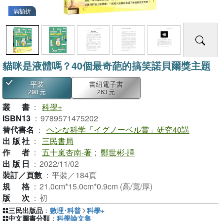
滿額折
貓咪是液體嗎？40個最奇葩的搞笑諾貝爾獎主題
平裝
書紐電子書
298 元
263 元
叢書
：
科學+
ISBN13
：
9789571475202
替代書名
：
ヘンな科学「イグノーベル賞」研究40講
出版社
：
三民書局
作者
：
五十嵐杏南-著
;
鄭世彬-譯
出版日
：
2022/11/02
裝訂／頁數
：
平裝／184頁
規格
：
21.0cm*15.0cm*0.9cm (高/寬/厚)
版次
：
初
三民出版品
：
數理･科普
科學+
中文圖書分類
：
科學論文集