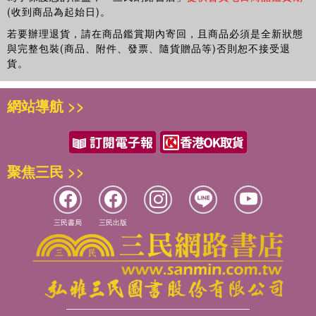
自助式大腸內視鏡檢查
number)」的數值來計算出物質的鬆弛時間。所謂笛波拉數，是使
(收到商品為起始日)。
在接獲眾多投稿之後，由搞笑諾貝爾獎創始人—馬克．亞伯拉
持續聞嗅131種青蛙的氣味
用鬆弛時間除以時間尺度後，所求出的數值。若物質的笛波拉數大
若要辦理退貨，請在商品鑑賞期內寄回，且商品必須是全新狀態
罕 (Marc Abrahams) 所率領的搞笑諾貝爾獎委員會便會進行
試著吞下整隻死掉的鼩鼱
於1，就可以將其定義為固體；若小於1，則可以定義為液體。只要
與完整包裝(商品、附件、發票、隨貨贈品等)否則恕不接受退
討論與票選，最終決定出該年度的得獎者們。這個委員會的組
想變成山羊的設計師
笛波拉數低於1，無論該物質需要花多少時間才能與容器形狀一
貨。
成成員包括：由馬克擔任總編輯的趣味類科學雜誌《Annals of
試著用磁鐵讓青蛙飄浮
致，均可以視為液體。換言之，即便是相同物質，若觀察時間尺度
Improbable Research》之編輯、科學報導記者、諾貝爾獎得
採集鯨魚鼻水的方法
較短，就可以將其視為固體；但觀察時間尺度若是較長，就可以視
主以及眾多科學家們。
網站導航 >>
連續拍攝記錄三十四年的飲食內容
為液體。
專欄 天才發明家的思考法
以冰河為例，由於冰河移動速度極慢，即便觀察一小時也不會有明
顯變化，因此具備了固體的性質。但若是以千年為單位去思考，冰
獎項名稱由來
Part5 極其純真的好奇心
河其實仍會隨著地貌改變外型，因此也具備有液體的性質。
聚焦三民 >>
貓咪是液體嗎
「搞笑諾貝爾獎 (Ignobel)」是個新造的單字，這個字除了諧
將這個概念應用在水也是一樣的。就人類雙眼的可見範圍內，水擁
切洋蔥會刺激眼睛的原因其實很複雜
仿自諾貝爾獎之外，還帶有著「欠缺崇高性」的意涵。
有液體的性質，但若是用高速攝影機來拍攝水球破裂的瞬間，就能
為何孕婦不會往前傾倒
夠發現水會在極短的時間內，維持著水球的形狀。也就是說，若以
搞笑諾貝爾獎委員會表示，對於這些「好笑的研究」，他們大
為何踩到香蕉皮會滑倒
毫秒為單位來思考，其實水也算是擁有固體的性質。
三民書局
三民出版
多都是帶著善意而笑，但有時候獲獎卻也有可能是不怎麼名譽
實證胯下觀景的效果
法丹先生在接受英國《衛報》採訪時說明道：「貓咪也一樣，只要
的事，因為他們有時也會帶著滿滿的嘲諷意味來頒出獎項。
能讓水煮蛋稍微變回生蛋的方法
透過比貓咪鬆弛時間還要大的時間軸來進行觀察，就能發現貓咪能
例如在2020 年時，他們便將醫學教育獎頒發給包括美國總統
討厭刮黑板聲音的原因
像水一般，透過柔軟的動作與容器融為一體。」
唐納．川普 (Donald Trump) 在內的部分世界首腦級人物，但
專欄 從一封怪信展開的頒獎典禮
法丹先生透過笛波拉數進行計算後，發現貓咪完整融入小紙箱中的
這些人得獎的理由居然是：「利用新冠病毒全球大流行來警告
結 語
所需時間相當短，在定義上能夠算是擁有液體的性質。另一方面，