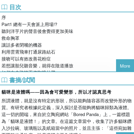
察，貓咪確實能夠像水一般，透過柔軟的動作與容器融為一體。所
目次
這是一項全球人士皆可以報名的獎項，但不知為何，每年獲獎
以在定義上來說，貓咪的確可以算是一種液體。
的研究者中都有日本人。包括2020 年在內，日本人已經連續
序
十四年獲得搞笑諾貝爾獎了。例如，能夠理解狗狗心情的「狗
搞笑諾貝爾獎創立於1991年，每年都會選出10個令人噴飯、想要吐
Part1 總有一天會派上用場!?
語翻譯機」和「卡拉OK」這兩項發明，都是入選過搞笑諾貝
槽的研究頒發「特殊」的獎項。也許有些人會覺得，搞笑諾貝爾獎
聽到洋芋片的聲音後會覺得更加美味
爾獎，由日本人所貢獻的傑作（沒錯！在這個領域也能見到
是個相當不正經的科學獎項，甚至對於研究者帶有著貶低的味道。
救命胸罩
「酷日本 (Cool Japan)」的蹤跡）。
事實上，卻恰好相反。搞笑諾貝爾獎創立的初衷，就是希望能告訴
讓話多者閉嘴的機器
大眾，科學並非都是相當艱澀、古板的，其實也可以很有趣！此
曾在電視或新聞網站上看過搞笑諾貝爾獎相關報導的人們，應
利用雲霄飛車打通尿路結石
外，也可以給予那些投入在冷門領域的研究者們一個大聲告訴大
該都會不禁想要在社交網站上發貼文表示「有夠雞肋」或「笑
接吻可以有效改善花粉症
家，自己在做些什麼的舞臺。
死」。比如說，若今天聽到有人發明了「可以當防毒面具使用
若想讓胎兒聽音樂，就得在陰道播放
More
的胸罩」時，你一定也會不禁表示「什麼鬼！？真的假的～
如何在走路時不使咖啡外濺
各位在閱讀這本書的同時，當然可以放聲大笑，或是盡情地吐槽這
（笑）」。
書摘/試閱
改善打鼾的樂器
些研究，但希望各位也能夠在開心過後，給予這些研究者們一個掌
使用哇沙米做的火災警報器
然而在深入瞭解之後，我們不難發現這些搞笑諾貝爾獎得主的
聲。
貓咪是液體嗎——因為會可愛變形，所以才認真思考
專欄 從屁股喝的便便奶昔
研究其實都大有來歷。其中有些研究甚至上過《Nature》或
所謂液體，就是沒有特定的形狀，所以能夠隨容器而改變外形的物
《Science》等全球最具權威性的學術期刊。
Part2 怪怪大發現
質。有研究者根據此定義，深入探討是否能夠將貓咪歸類為液體。
有些科學家似乎認為，「搞笑諾貝爾獎根本是在嘲諷科學研
五歲幼兒每天會流500毫升的口水
這一切的開端，來自於立陶宛網站「Bored Panda」上，一篇標題
究」，然而事實恰好相反。搞笑諾貝爾獎委員會認為，「值得
升遷員工時，最好是隨機進行挑選
為「貓咪是液體！」的文章。在這篇文章當中，收集了許多貓咪鑽
讚揚的研究也能具備奇特，甚至是滑稽的一面」。這個獎項所
甩鏈球與擲鐵餅，哪一種頭會比較暈
入沙拉碗、玻璃瓶以及紙箱當中的照片，並且主張：「這些宛如雜
扮演的角色，就是透過滑稽有趣的方式，將眾人目光集中於科