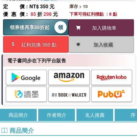
定價
：NT$ 350 元
庫存 > 10
優惠價
：
85
折
298
元
下單可得紅利積點 ：8 點
領券後再享88折起
領
加入購物車
加入收藏
紅利兌換 350 點
電子書同步在下列平台販售
商品簡介
作者簡介
名人推薦
序
商品簡介