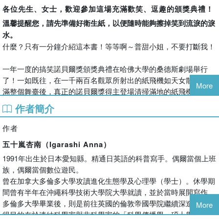
各位先生、女士，歡迎參加這場充滿歡笑、逗趣的頒獎典禮！
溫馨提醒您，請先準備好衛生紙，以便隨時能夠擦掉笑到流淚的淚
水。
什麼？只有一分鐘介紹這本書！等等啊～普甜小姐，不要打斷我！
一年一度的搞笑諾貝爾獎頒獎典禮在哈佛大學的桑德斯劇場舉行
了！一如既往，在一千兩百名觀眾所射出的紙飛機如天女散花般落
More
滿整個舞臺後，真正的諾貝爾獎得主登場清掃滿地的紙飛機，典禮
正式開始啦！本書精選了40個獲頒搞笑諾貝爾獎的奇葩研究，帶你
作者簡介
瞭解這些看起來好像古怪又無厘頭的研究主題背後，不為人知的故
事。
作者
五十嵐杏南（Igarashi Anna）
● 我不是喜歡聞胸罩的變態！這是我的防毒面具！
1991年出生於日本愛知縣。精通日英語的科普寫手。偶爾當個上班
伊蓮娜博士出生於烏克蘭，是一位曾經參與車諾比核災救治的醫
族，偶爾當個數位遊民。
師。她發現在事故現場中，大部分的受害者都是因為吸入有害的放
曾在加拿大多倫多大學攻讀進化生態學及心理學（學士）。休學期
射性粒子，使得健康受到危害，因此若能開發出可以隨身攜帶的防
間曾有半年在沖繩科學技術大學院大學就讀，並於當時展開寫作。
毒面具，將能大大減少受害者數量。在經過一番苦思之後，她從自
多倫多大學畢業後，則是前往英國的倫敦帝國學院繼續深造，並取
家年幼的兒子把玩胸罩的畫面得到了靈感，終於開發出了這一款救
More
得目的在於連結科學家與非科學家的「科學傳播學」碩士學位。在
命胸罩「Ebbra」。當遇到危急時刻，只要將胸罩脫下蓋住口鼻，