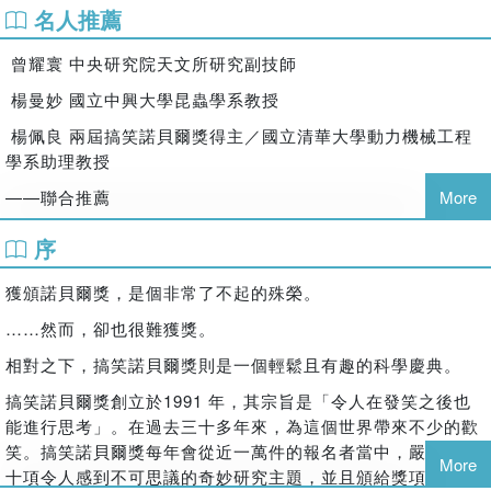
倫敦帝國學院在學期間，同時擔任NHK Cosmomedia Europe以及
名人推薦
它就能夠搖身一變成為救命的防毒面具。
BBC的研究員。回到日本之後，曾擔任京都大學的發言人，並於
曾耀寰 中央研究院天文所研究副技師
2016年11月成為自由工作者。2019年9月就任一般社團法人知識流
● 你的排尿時間與大象的排尿時間誰比較快？答案是一樣快！
動系統研究所之院士。
胡立德教授因為被還是嬰兒的兒子尿了一身的經驗，意外地發現嬰
楊曼妙 國立中興大學昆蟲學系教授
目前主要在科學雜誌期刊與網路媒體上撰寫文章。其座右銘是：替
兒與成年人的排尿時間居然相差無幾。有了這個驚奇的發現後，他
楊佩良 兩屆搞笑諾貝爾獎得主／國立清華大學動力機械工程
枯燥嚴肅的科學話題增添幽默感。
便與楊佩良博士合作展開了一系列的研究，想看看其他動物的排尿
學系助理教授
本書為第一本個人著作。
時間到底有多長。他們透過到動物園實地觀察計時、在網路上搜尋
各種尿尿影片等方式分析了32種動物的排尿，最後得出了結論——
——聯合推薦
More
所有哺乳動物的排尿時間大約都是21秒！題外話，除了尿尿之外，
譯者
序
他們也對大便進行了類似的研究，所果發現哺乳動物的排便時間均
為12秒左右。
鄭世彬
獲頒諾貝爾獎，是個非常了不起的殊榮。
鄭世彬。畢業於高雄第一科技大學（現為高雄科技大學）應用日語
● 今晚我想來點水桶裡的貓貓！貓咪到底算是液體嗎？
……然而，卻也很難獲獎。
所。日中翻譯師，日本藥妝研究家。擅長翻譯領域為醫藥健康、自
你應該看過各種貓咪的神奇表演，不管多小、多奇特形狀的容器，
相對之下，搞笑諾貝爾獎則是一個輕鬆且有趣的科學慶典。
然科普以及社會人文。代表著作有《藥妝美研購》系列以及《日本
貓咪總是能輕鬆地塞進去，並且填滿整個空間。因此總會有不少人
家庭藥: 34家日本藥廠的過去與現在，老藥起源X歷史沿革X長銷藥
開玩笑說，貓咪其實是一種液體。但你知道嗎？真的有人進行過這
搞笑諾貝爾獎創立於1991 年，其宗旨是「令人在發笑之後也
品》。官方粉絲團為《日本藥粧研究室》：
項研究！要解答這個問題，就必須理解液體的定義：一個物質無論
能進行思考」。在過去三十多年來，為這個世界帶來不少的歡
https://www.facebook.com/JapanCosmeLab
需要花費多少時間，只要能與容器形狀達成一致，就能將其視為液
笑。搞笑諾貝爾獎每年會從近一萬件的報名者當中，嚴格選出
More
體。這個問題的研究者法丹先生表示，只要用大尺度的時間軸來觀
十項令人感到不可思議的奇妙研究主題，並且頒給獎項。