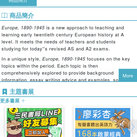
商品簡介
Europe, 1890-1945
is a new approach to teaching and
learning early twentieth century European history at A
level. It meets the needs of teachers and students
studying for today''s revised AS and A2 exams.
In a unique style,
Europe, 1890-1945
focuses on the key
topics within the period. Each topic is then
comprehensively explored to provide background
More
information, essay writing advice and examples, source
work, and historical skills exercises.
主題書展
From 1890 to 1945, the key topics featured include:
更多書展
* the origins and impact of the First World War
* the Russian Revolution and the rise of Stalin
* the Weimar Republic and the rise of Hitler
* Mussolini and Fascist Italy
* Stalin and the Soviet Union, 1928-41.