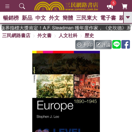
5
暢銷榜
新品
中文
外文
簡體
三民東大
電子書
親子
GO
界指標大獎肯定！A.F. Steadman 獲年度作家，《史坎德》
三民網路書店
外文書
人文社科
歷史
、
熱搜：
東野圭吾
高希均教授回憶錄
、
、
、
The Odyssey
父親節
如果歷
列印
評論
、
、
史是一群喵
暑期推薦
國際布克
、
、
獎 臺灣漫遊錄
方念華
台灣的李
、
、
登輝時代
數學女孩：黎曼猜想
偉大的迷走神經