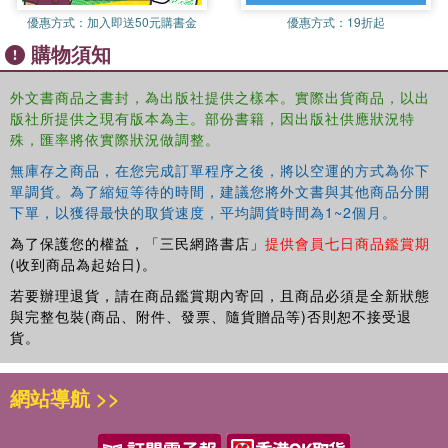
優惠方式：
加入即送50元購書金
優惠方式：
19折起
購物須知
外文書商品之書封，為出版社提供之樣本。實際出貨商品，以出
版社所提供之現有版本為主。部份書籍，因出版社供應狀況特
殊，匯率將依實際狀況做調整。
無庫存之商品，在您完成訂單程序之後，將以空運的方式為你下
單調貨。為了縮短等待的時間，建議您將外文書與其他商品分開
下單，以獲得最快的取貨速度，平均調貨時間為1~2個月。
為了保護您的權益，「三民網路書店」
提供會員七日商品鑑賞期
(收到商品為起始日)。
若要辦理退貨，請在商品鑑賞期內寄回，且商品必須是全新狀態
與完整包裝(商品、附件、發票、隨貨贈品等)否則恕不接受退
貨。
網站導航 >>