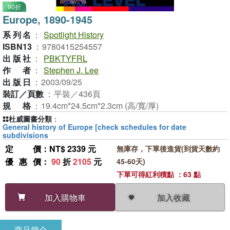
90折
Europe, 1890-1945
系列名
：
Spotlight History
ISBN13
：
9780415254557
出版社
：
PBKTYFRL
作者
：
Stephen J. Lee
出版日
：
2003/09/25
裝訂／頁數
：
平裝／436頁
規格
：
19.4cm*24.5cm*2.3cm (高/寬/厚)
杜威圖書分類
：
General history of Europe [check schedules for date
subdivisions
定價
：NT$ 2339 元
無庫存，下單後進貨(到貨天數約
優惠價
：
90
折
2105
元
45-60天)
下單可得紅利積點 ：63 點
加入收藏
加入購物車
商品簡介