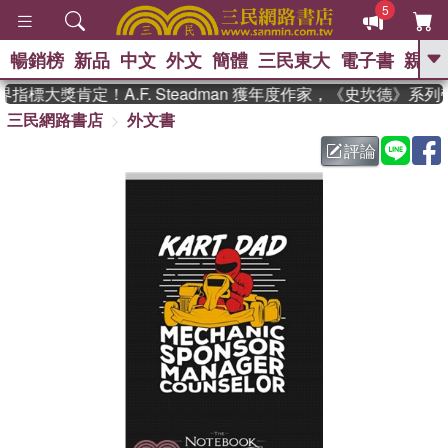
5
暢銷榜
新品
中文
外文
簡體
三民東大
電子書
親子
GO
指標大獎肯定！A.F. Steadman 獲年度作家，《史坎德》系
三民網路書店
外文書
、
熱搜：
東野圭吾
高希均教授回憶錄
、
、
、
The Odyssey
父親節
如果歷
評論
、
、
史是一群喵
暑期推薦
國際布克
、
、
獎 臺灣漫遊錄
方念華
台灣的李
、
、
登輝時代
數學女孩：黎曼猜想
偉大的迷走神經