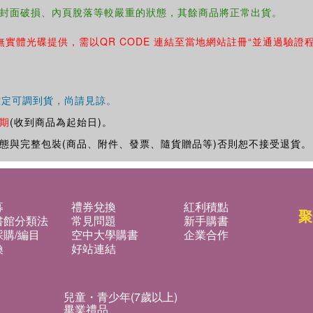
封面破損、內頁脫落等較嚴重的狀態，其餘商品將正常出貨。
無實體光碟提供，需以QR CODE 連結至當地網站註冊“並通過驗證
確定可調到貨，尚請見諒。
期
(收到商品為起始日)。
態與完整包裝(商品、附件、發票、隨貨贈品等)否則恕不接受退貨。
募
禮券兌換
紅利積點
聚
書館分類法
常見問題
新手購書
購/編目
空中大學購書
企業合作
換
好站連結
兒童・青少年(7歲以上)
畢業禮品