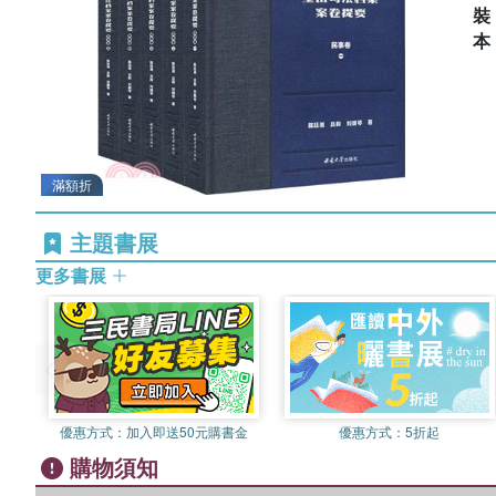
滿額折
主題書展
更多書展
優惠方式：
加入即送50元購書金
優惠方式：
5折起
購物須知