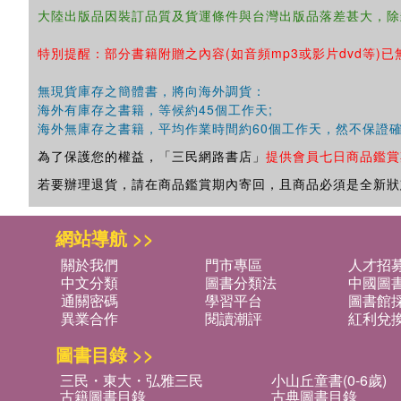
大陸出版品因裝訂品質及貨運條件與台灣出版品落差甚大，除
特別提醒：部分書籍附贈之內容(如音頻mp3或影片dvd等)已
無現貨庫存之簡體書，將向海外調貨：
海外有庫存之書籍，等候約45個工作天;
海外無庫存之書籍，平均作業時間約60個工作天，然不保證
為了保護您的權益，「三民網路書店」
提供會員七日商品鑑賞
若要辦理退貨，請在商品鑑賞期內寄回，且商品必須是全新狀
網站導航 >>
關於我們
門市專區
人才招
中文分類
圖書分類法
中國圖
通關密碼
學習平台
圖書館採
異業合作
閱讀潮評
紅利兌
圖書目錄 >>
三民・東大・弘雅三民
小山丘童書(0-6歲)
古籍圖書目錄
古典圖書目錄