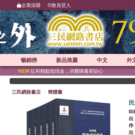
企業採購
會員登入
暢銷榜
新品
推薦
中文
外
NEW
紅利積點抵現金，消費購書更貼心
三民網路書店
簡體書
民
IS
出
出