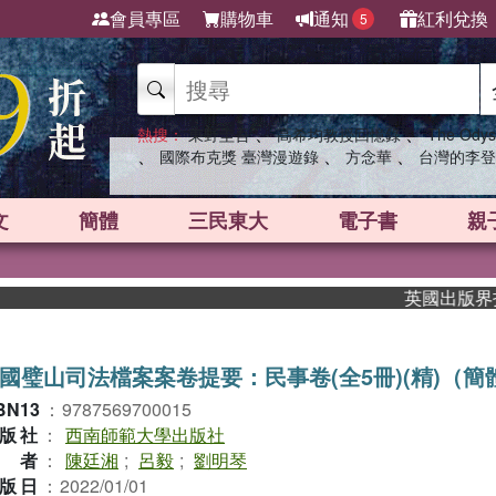
會員專區
購物車
通知
紅利兌換
5
、
、
熱搜：
東野圭吾
高希均教授回憶錄
The Odys
、
、
、
國際布克獎 臺灣漫遊錄
方念華
台灣的李登
文
簡體
三民東大
電子書
親
英國出版界指標大
國璧山司法檔案案卷提要：民事卷(全5冊)(精)（簡
BN13
：
9787569700015
版社
：
西南師範大學出版社
作者
：
陳廷湘
;
呂毅
;
劉明琴
版日
：
2022/01/01