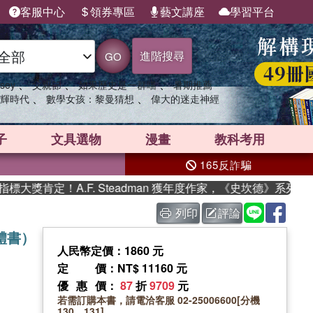
客服中心
領券專區
藝文講座
學習平台
進階搜尋
GO
、
、
、
sey
父親節
如果歷史是一群喵
暑期推薦
、
、
輝時代
數學女孩：黎曼猜想
偉大的迷走神經
子
文具選物
漫畫
教科考用
165反詐騙
獎肯定！A.F. Steadman 獲年度作家，《史坎德》系列帶你
列印
評論
體書）
人民幣定價：1860 元
定價
：NT$ 11160 元
優惠價
：
87
折
9709
元
若需訂購本書，請電洽客服 02-25006600[分機
130、131]。