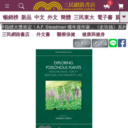
5
暢銷榜
新品
中文
外文
簡體
三民東大
電子書
親子
GO
指標大獎肯定！A.F. Steadman 獲年度作家，《史坎德》系
三民網路書店
外文書
醫療保健
健康與健身
、
熱搜：
東野圭吾
高希均教授回憶錄
、
、
、
The Odyssey
父親節
如果歷
列印
評論
、
、
史是一群喵
暑期推薦
國際布克
、
、
獎 臺灣漫遊錄
方念華
台灣的李
、
、
登輝時代
數學女孩：黎曼猜想
偉大的迷走神經