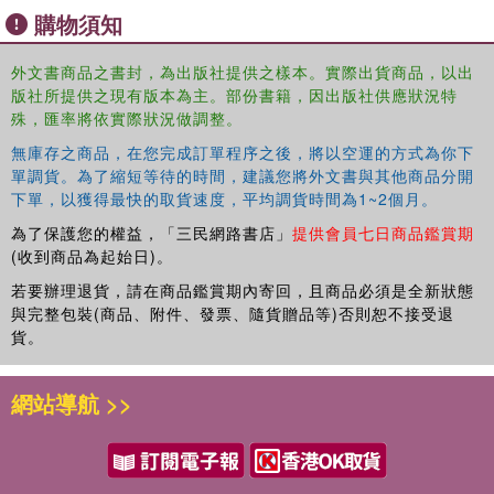
discusses their adverse effects when consumed by
購物須知
animals or people.
Gives practical guidance for botanical description,
外文書商品之書封，為出版社提供之樣本。實際出貨商品，以出
版社所提供之現有版本為主。部份書籍，因出版社供應狀況特
distribution, phytochemical constituents, pharmacological
殊，匯率將依實際狀況做調整。
studies, and traditional and other potential uses of
selected poisonous plants.
無庫存之商品，在您完成訂單程序之後，將以空運的方式為你下
單調貨。為了縮短等待的時間，建議您將外文書與其他商品分開
This volume in the
Exploring Medicinal Plants
series is
下單，以獲得最快的取貨速度，平均調貨時間為1~2個月。
appropriate for scientists, researchers, and students
為了保護您的權益，「三民網路書店」
提供會員七日商品鑑賞期
working with poisonous plants, as well as in areas of
(收到商品為起始日)。
economic botany, plant biochemistry, biotechnology,
pharmacognosy, pharmaceuticals, industrial chemistry,
若要辦理退貨，請在商品鑑賞期內寄回，且商品必須是全新狀態
and nanomedicine.
與完整包裝(商品、附件、發票、隨貨贈品等)否則恕不接受退
貨。
網站導航 >>