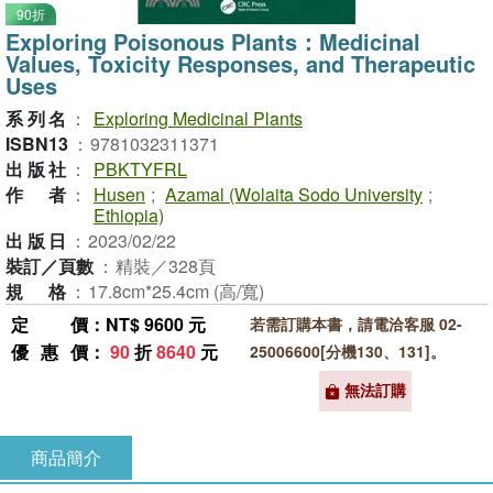
90折
Exploring Poisonous Plants：Medicinal
Values, Toxicity Responses, and Therapeutic
Uses
系列名
：
Exploring Medicinal Plants
ISBN13
：
9781032311371
出版社
：
PBKTYFRL
作者
：
Husen
;
Azamal (Wolaita Sodo University
;
Ethiopia)
出版日
：
2023/02/22
裝訂／頁數
：
精裝／328頁
規格
：
17.8cm*25.4cm (高/寬)
定價
：NT$ 9600 元
若需訂購本書，請電洽客服 02-
優惠價
：
90
折
8640
元
25006600[分機130、131]。
無法訂購
商品簡介