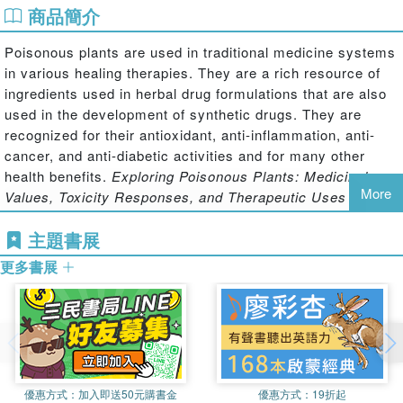
商品簡介
Poisonous plants are used in traditional medicine systems
in various healing therapies. They are a rich resource of
ingredients used in herbal drug formulations that are also
used in the development of synthetic drugs. They are
recognized for their antioxidant, anti-inflammation, anti-
cancer, and anti-diabetic activities and for many other
health benefits.
Exploring Poisonous Plants: Medicinal
More
Values, Toxicity Responses, and Therapeutic Uses
provides an analysis of the most important poisonous
主題書展
herbs, shrubs, and trees, detailing poisonous plants while
demonstrating endorsements for their potential therapeutic
更多書展
values.
Features:
Presents therapeutic potentials on various poisonous
herbs, shrubs, and trees.
Provides descriptions of notable toxic compounds and
優惠方式：
加入即送50元購書金
優惠方式：
19折起