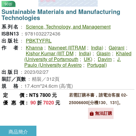
90折
Sustainable Materials and Manufacturing
Technologies
系列名
：
Science, Technology, and Management
ISBN13
：
9781032272436
出版社
：
PBKTYFRL
作者
：
Khanna
;
Navneet (IITRAM
;
India)
;
Gajrani
;
Kishor Kumar (IIIT DM
;
India)
;
Giasin
;
Khaled
(University of Portsmouth
;
UK)
;
Davim
;
J.
Paulo (University of Aveiro
;
Portugal)
出版日
：
2023/02/27
裝訂／頁數
：
精裝／312頁
規格
：
17.4cm*24.6cm (高/寬)
定價
：NT$ 7800 元
若需訂購本書，請電洽客服 02-
優惠價
：
90
折
7020
元
25006600[分機130、131]。
無法訂購
商品簡介