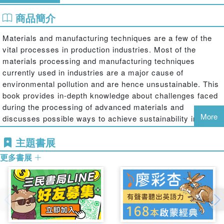
商品簡介
Materials and manufacturing techniques are a few of the
vital processes in production industries. Most of the
materials processing and manufacturing techniques
currently used in industries are a major cause of
environmental pollution and are hence unsustainable. This
book provides in-depth knowledge about challenges faced
during the processing of advanced materials and
More
discusses possible ways to achieve sustainability in
manufacturing.
主題書展
This book:
更多書展
Covers advances in cryogenic machining, optimization, and
economical and energy assessment of machining
Provides case studies and numerical design with analysis using
computational fluid dynamics of minimum quantity lubrication mist
droplets
Reviews metalworking fluids, laser micro-texturing, materials and