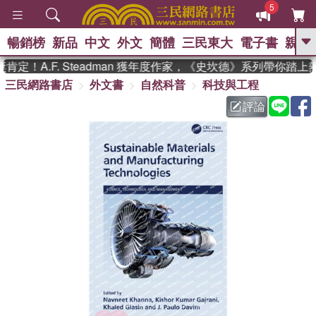
5
暢銷榜
新品
中文
外文
簡體
三民東大
電子書
親子
GO
定！A.F. Steadman 獲年度作家，《史坎德》系列帶你踏上
三民網路書店
外文書
自然科普
科技與工程
、
熱搜：
東野圭吾
高希均教授回憶錄
、
、
、
The Odyssey
父親節
如果歷
評論
、
、
史是一群喵
暑期推薦
國際布克
、
、
獎 臺灣漫遊錄
方念華
台灣的李
、
、
登輝時代
數學女孩：黎曼猜想
偉大的迷走神經