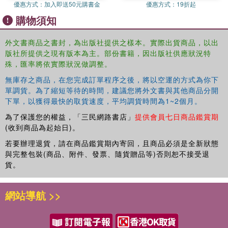
優惠方式：
加入即送50元購書金
優惠方式：
19折起
manufacturing in sustainability, biofuels additives, nano-materials,
and additive manufacturing of waste plastic
購物須知
Explores the use of artificial intelligence and machine learning-
based manufacturing techniques; and
外文書商品之書封，為出版社提供之樣本。實際出貨商品，以出
Covers the latest challenges and future trends in sustainable
版社所提供之現有版本為主。部份書籍，因出版社供應狀況特
manufacturing
殊，匯率將依實際狀況做調整。
Sustainable Materials and Manufacturing Technologies
is
無庫存之商品，在您完成訂單程序之後，將以空運的方式為你下
primarily written for senior undergraduate and graduate
單調貨。為了縮短等待的時間，建議您將外文書與其他商品分開
下單，以獲得最快的取貨速度，平均調貨時間為1~2個月。
students, as well as researchers in mechanical,
manufacturing, industrial, and production engineering, and
為了保護您的權益，「三民網路書店」
提供會員七日商品鑑賞期
material science.
(收到商品為起始日)。
若要辦理退貨，請在商品鑑賞期內寄回，且商品必須是全新狀態
與完整包裝(商品、附件、發票、隨貨贈品等)否則恕不接受退
貨。
網站導航 >>