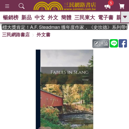
5
暢銷榜
新品
中文
外文
簡體
三民東大
電子書
親子
GO
大獎肯定！A.F. Steadman 獲年度作家，《史坎德》系列帶
三民網路書店
外文書
、
熱搜：
東野圭吾
高希均教授回憶錄
、
、
、
The Odyssey
父親節
如果歷
評論
、
、
史是一群喵
暑期推薦
國際布克
、
、
獎 臺灣漫遊錄
方念華
台灣的李
、
、
登輝時代
數學女孩：黎曼猜想
偉大的迷走神經