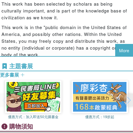
This work has been selected by scholars as being
culturally important, and is part of the knowledge base of
civilization as we know it.
This work is in the "public domain in the United States of
America, and possibly other nations. Within the United
States, you may freely copy and distribute this work, as
no entity (individual or corporate) has a copyright on the
More
body of the work.
Scholars believe, and we concur, that this work is
主題書展
important enough to be preserved, reproduced, and made
更多書展
generally available to the public. We appreciate your
support of the preservation process, and thank you for
being an important part of keeping this knowledge alive
and relevant.
優惠方式：
加入即送50元購書金
優惠方式：
19折起
購物須知