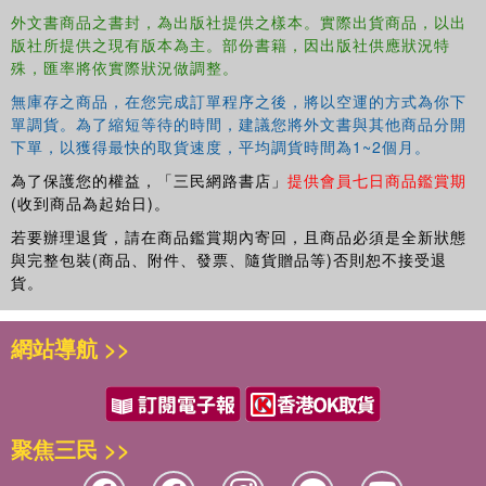
外文書商品之書封，為出版社提供之樣本。實際出貨商品，以出
版社所提供之現有版本為主。部份書籍，因出版社供應狀況特
殊，匯率將依實際狀況做調整。
無庫存之商品，在您完成訂單程序之後，將以空運的方式為你下
單調貨。為了縮短等待的時間，建議您將外文書與其他商品分開
下單，以獲得最快的取貨速度，平均調貨時間為1~2個月。
為了保護您的權益，「三民網路書店」
提供會員七日商品鑑賞期
(收到商品為起始日)。
若要辦理退貨，請在商品鑑賞期內寄回，且商品必須是全新狀態
與完整包裝(商品、附件、發票、隨貨贈品等)否則恕不接受退
貨。
網站導航 >>
聚焦三民 >>