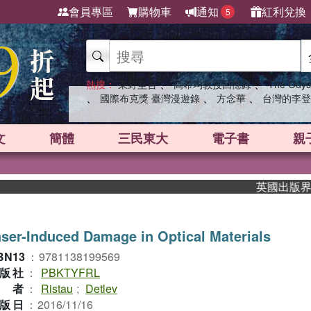
會員專區
購物車
通知
紅利兌換
5
、
、
熱搜：
東野圭吾
高希均教授回憶錄
The Odys
、
、
、
國際布克獎 臺灣漫遊錄
方念華
台灣的李登
文
簡體
三民東大
電子書
親
英國出版界指標大
ser-Induced Damage in Optical Materials
BN13
：
9781138199569
版社
：
PBKTYFRL
作者
：
Ristau
;
Detlev
版日
：
2016/11/16