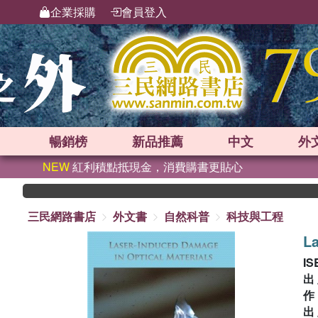
企業採購
會員登入
暢銷榜
新品
推薦
中文
外
NEW
紅利積點抵現金，消費購書更貼心
三民網路書店
外文書
自然科普
科技與工程
La
IS
出
出