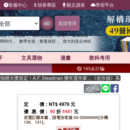
客服中心
領券專區
藝文講座
學習平台
進階搜尋
GO
、
、
、
sey
父親節
如果歷史是一群喵
暑期推薦
、
、
輝時代
數學女孩：黎曼猜想
偉大的迷走神經
子
文具選物
漫畫
教科考用
165反詐騙
獎肯定！A.F. Steadman 獲年度作家，《史坎德》系列帶你
評論
定價
：NT$ 4979 元
優惠價
：
90
折
4481
元
若需訂購本書，請電洽客服 02-25006600[分機
130、131]。
無法訂購