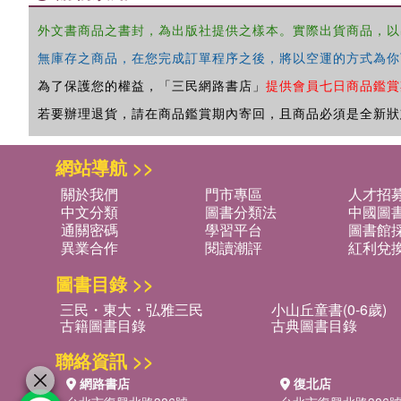
外文書商品之書封，為出版社提供之樣本。實際出貨商品，以
無庫存之商品，在您完成訂單程序之後，將以空運的方式為你
為了保護您的權益，「三民網路書店」
提供會員七日商品鑑賞
若要辦理退貨，請在商品鑑賞期內寄回，且商品必須是全新狀
網站導航 >>
關於我們
門市專區
人才招
中文分類
圖書分類法
中國圖
通關密碼
學習平台
圖書館採
異業合作
閱讀潮評
紅利兌
圖書目錄 >>
三民・東大・弘雅三民
小山丘童書(0-6歲)
古籍圖書目錄
古典圖書目錄
聯絡資訊 >>
網路書店
復北店