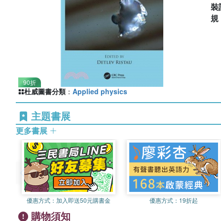
裝
90折
杜威圖書分類
：
Applied physics
主題書展
更多書展
優惠方式：
加入即送50元購書金
優惠方式：
19折起
購物須知