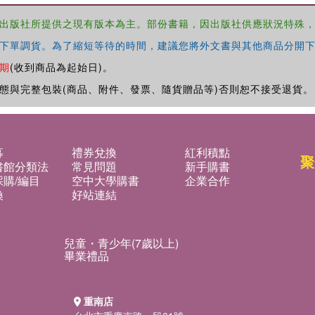
出版社所提供之現有版本為主。部份書籍，因出版社供應狀況特殊
下單調貨。為了縮短等待的時間，建議您將外文書與其他商品分開下
期
(收到商品為起始日)。
態與完整包裝(商品、附件、發票、隨貨贈品等)否則恕不接受退貨。
募
禮券兌換
紅利積點
聚
書館分類法
常見問題
新手購書
購/編目
空中大學購書
企業合作
換
好站連結
兒童・青少年(7歲以上)
畢業禮品
重南店